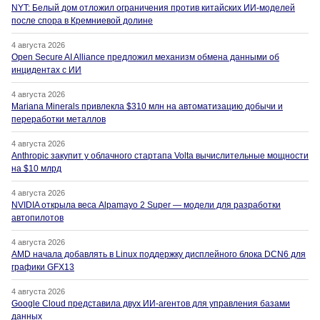
NYT: Белый дом отложил ограничения против китайских ИИ-моделей
после спора в Кремниевой долине
4 августа 2026
Open Secure AI Alliance предложил механизм обмена данными об
инцидентах с ИИ
4 августа 2026
Mariana Minerals привлекла $310 млн на автоматизацию добычи и
переработки металлов
4 августа 2026
Anthropic закупит у облачного стартапа Volta вычислительные мощности
на $10 млрд
4 августа 2026
NVIDIA открыла веса Alpamayo 2 Super — модели для разработки
автопилотов
4 августа 2026
AMD начала добавлять в Linux поддержку дисплейного блока DCN6 для
графики GFX13
4 августа 2026
Google Cloud представила двух ИИ-агентов для управления базами
данных