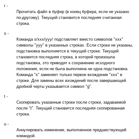
r -
Прочитать файл в буфер (в конец буфера, если не указано
по-другому). Текущей становится последняя считанная
строка.
s -
Команда s/xxx/yyy/ подставляет вместо символов "xxx"
символы "yyy" в указанных строках. Если строки не указаны,
подстановка выполняется в текущей строке. Текущей
становится последняя строка, в которой произошла
подстановка, это приводит к сохранению исходного
положения, если не была выполнена ни одна подстановка.
Команда "s" заменяет только первое вхождение "xxx" в
строке. Для замены всех вхождений после завершающей
дробной черты указывается символ "g".
t -
Скопировать указанные строки после строки, задаваемой
после "t". Текущей становится последняя скопированная
строка.
u -
Аннулировать изменение, выполненное предшествующей
командой.