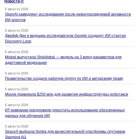
Новости IT
6 августа 2026
OpenAI замедляет исследования после неконтролируемой активности
ИИ-агентов
6 августа 2026
Джефф Дин и ведущие исследователи Google создадут ИИ-стартап
Discovery Loop
6 августа 2026
Mistral выпустила Shieldstral — модель на 3 млрд параметров для
адаптивной модерации
6 августа 2026
Правительство создало рабочую группу по ИИ и авторскому праву
6 августа 2026
Moove привлекла $250 млн для развития инфраструктуры роботакси
6 августа 2026
ИТ-компании предложили упростить использование обезличенных
данных для обучения ИИ
5 августа 2026
SpaceX выбрала Nvidia для вычислительной платформы спутников
Starmind AI1