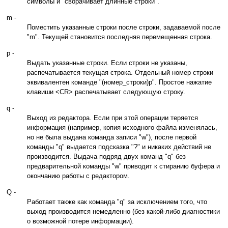
символы и "сворачивает длинные строки".
m -
Поместить указанные строки после строки, задаваемой после
"m". Текущей становится последняя перемещенная строка.
p -
Выдать указанные строки. Если строки не указаны,
распечатывается текущая строка. Отдельный номер строки
эквивалентен команде "(номер_строки)p". Простое нажатие
клавиши <CR> распечатывает следующую строку.
q -
Выход из редактора. Если при этой операции теряется
информация (например, копия исходного файла изменялась,
но не была выдана команда записи "w"), после первой
команды "q" выдается подсказка "?" и никаких действий не
производится. Выдача подряд двух команд "q" без
предварительной команды "w" приводит к стиранию буфера и
окончанию работы с редактором.
Q -
Работает также как команда "q" за исключением того, что
выход производится немедленно (без какой-либо диагностики
о возможной потере информации).