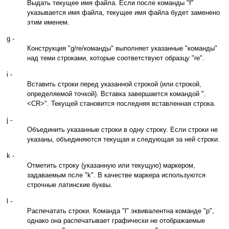
Выдать текущее имя файла. Если после команды "f"
указывается имя файла, текущее имя файла будет заменено
этим именем.
g -
Конструкция "g/re/команды" выполняет указанные "команды"
над теми строками, которые соответствуют образцу "re".
i -
Вставить строки перед указанной строкой (или строкой,
определяемой точкой). Вставка завершается командой ".
<CR>". Текущей становится последняя вставленная строка.
j -
Объединить указанные строки в одну строку. Если строки не
указаны, объединяются текущая и следующая за ней строки.
k -
Отметить строку (указанную или текущую) маркером,
задаваемым псле "k". В качестве маркера используются
строчные латинские буквы.
l -
Распечатать строки. Команда "l" эквивалентна команде "p",
однако она распечатывает графически не отображаемые