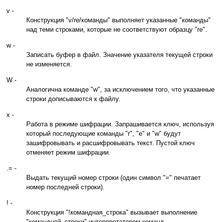
v -
Конструкция "v/re/команды" выполняет указанные "команды"
над теми строками, которые не соответствуют образцу "re".
w -
Записать буфер в файл. Значение указателя текущей строки
не изменяется.
W -
Аналогична команде "w", за исключением того, что указанные
строки дописываются к файлу.
x -
Работа в режиме шифрации. Запрашивается ключ, используя
который последующие команды "r", "е" и "w" будут
зашифровывать и расшифровывать текст. Пустой ключ
отменяет режим шифрации.
.= -
Выдать текущий номер строки (один символ "=" печатает
номер последней строки).
! -
Конструкция "!командная_строка" вызывает выполнение
"командной_строки" интерпретатором команд.