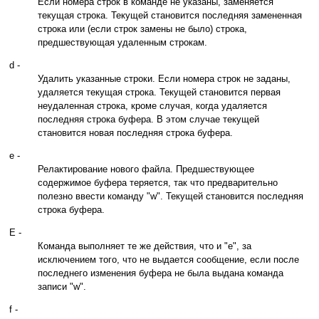
Если номера строк в команде не указаны, заменяется
текущая строка. Текущей становится последняя замененная
строка или (если строк замены не было) строка,
предшествующая удаленным строкам.
d -
Удалить указанные строки. Если номера строк не заданы,
удаляется текущая строка. Текущей становится первая
неудаленная строка, кроме случая, когда удаляется
последняя строка буфера. В этом случае текущей
становится новая последняя строка буфера.
e -
Релактирование нового файла. Предшествующее
содержимое буфера теряется, так что предварительно
полезно ввести команду "w". Текущей становится последняя
строка буфера.
E -
Команда выполняет те же действия, что и "e", за
исключением того, что не выдается сообщение, если после
последнего изменения буфера не была выдана команда
записи "w".
f -