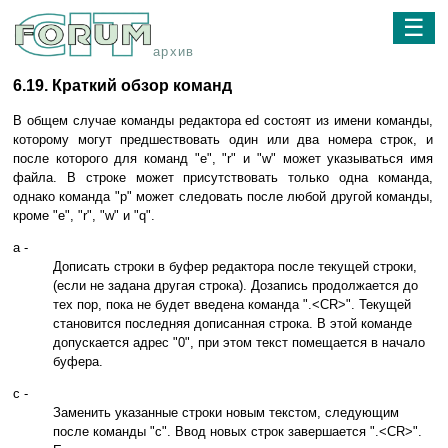
☰
архив
6.19. Краткий обзор команд
В общем случае команды редактора ed состоят из имени команды,
которому могут предшествовать один или два номера строк, и
после которого для команд "e", "r" и "w" может указываться имя
файла. В строке может присутствовать только одна команда,
однако команда "p" может следовать после любой другой команды,
кроме "e", "r", "w" и "q".
a -
Дописать строки в буфер редактора после текущей строки,
(если не задана другая строка). Дозапись продолжается до
тех пор, пока не будет введена команда ".<CR>". Текущей
становится последняя дописанная строка. В этой команде
допускается адрес "0", при этом текст помещается в начало
буфера.
c -
Заменить указанные строки новым текстом, следующим
после команды "c". Ввод новых строк завершается ".<CR>".