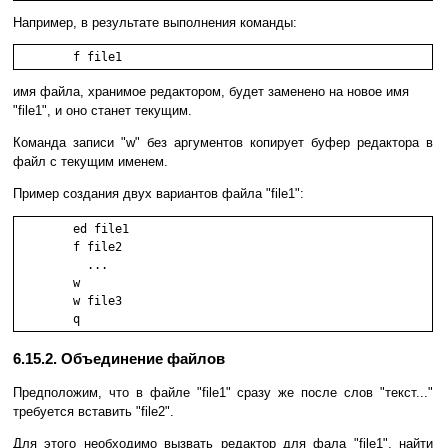
Например, в результате выполнения команды:
	f file1
имя файла, хранимое редактором, будет заменено на новое имя
"file1", и оно станет текущим.
Команда записи "w" без аргументов копирует буфер редактора в
файл с текущим именем.
Пример создания двух вариантов файла "file1":
        ed file1

        f file2

          ...

        w

        w file3

        q
6.15.2. Объединение файлов
Предположим, что в файле "file1" сразу же после слов "текст..."
требуется вставить "file2".
Для этого необходимо вызвать редактор для фала "file1", найти