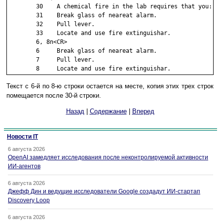
        30    A chemical fire in the lab requires that you:

        31    Break glass of neareat alarm.

        32    Pull lever.

        33    Locate and use fire extinguishar.

        6, 8n<CR>

        6     Break glass of neareat alarm.

        7     Pull lever.

        8     Locate and use fire extinguishar.
Текст с 6-й по 8-ю строки остается на месте, копия этих трех строк
помещается после 30-й строки.
Назад
|
Содержание
|
Вперед
Новости IT
6 августа 2026
OpenAI замедляет исследования после неконтролируемой активности
ИИ-агентов
6 августа 2026
Джефф Дин и ведущие исследователи Google создадут ИИ-стартап
Discovery Loop
6 августа 2026