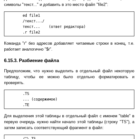
символы "текст..." и добавить в это место файл "file2":
        ed file1

        /текст.../

        текст...    (ответ редактора)

        .r file2
Команда "r" без адресов добавляет читаемые строки в конец, т.е.
работает аналогично "$r".
6.15.3. Разбиение файла
Предположим, что нужно выделить в отдельный файл некоторую
таблицу, чтобы ее можно было отдельно форматировать и
проверять.
        .TS

        ... (содержимое)

        .TE 
Для выделения этой таблицы в отдельный файл с именем "table" в
первую очередь нужно найти начало этой таблицы (строку "TS"), а
затем записать соответствующий фрагмент в файл:
        /^\.TS
