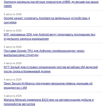
Samsung раскрыла расчётные показатели zHBM: до восьми раз выше
HBM5
5 августа 2026
Google начнет отключать Assistant на мобильных устройствах 4
сентября
5 августа 2026
EFF: рекламные SDK для Android могут передавать геолокацию без
отдельного запроса разрешения
5 августа 2026
Поставки Google TPU для Anthropic профинансируют через
внебалансовую структуру
4 августа 2026
NYT: Белый дом отложил ограничения против китайских ИИ-моделей
после спора в Кремниевой долине
4 августа 2026
Open Secure AI Alliance предложил механизм обмена данными об
инцидентах с ИИ
4 августа 2026
Mariana Minerals привлекла $310 млн на автоматизацию добычи и
переработки металлов