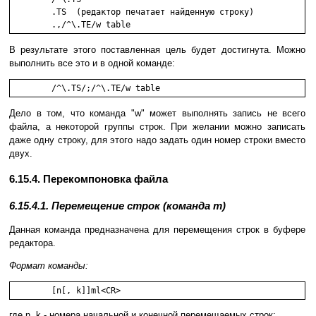
        .TS  (редактор печатает найденную строку)

        .,/^\.TE/w table 
В результате этого поставленная цель будет достигнута. Можно
выполнить все это и в одной команде:
	/^\.TS/;/^\.TE/w table 
Дело в том, что команда "w" может выполнять запись не всего
файла, а некоторой группы строк. При желании можно записать
даже одну строку, для этого надо задать один номер строки вместо
двух.
6.15.4. Перекомпоновка файла
6.15.4.1. Перемещение строк (команда m)
Данная команда предназначена для перемещения строк в буфере
редактора.
Формат команды:
	[n[, k]]ml<CR>
где n, k - номера начальной и конечной перемещаемых строк;