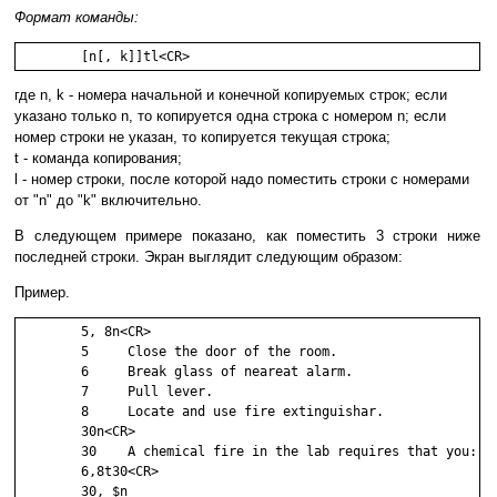
Формат команды:
	[n[, k]]tl<CR>
где n, k - номера начальной и конечной копируемых строк; если
указано только n, то копируется одна строка с номером n; если
номер строки не указан, то копируется текущая строка;
t - команда копирования;
l - номер строки, после которой надо поместить строки с номерами
от "n" до "k" включительно.
В следующем примере показано, как поместить 3 строки ниже
последней строки. Экран выглядит следующим образом:
Пример.
        5, 8n<CR>

        5     Close the door of the room.

        6     Break glass of neareat alarm.

        7     Pull lever.

        8     Locate and use fire extinguishar.

        30n<CR>

        30    A chemical fire in the lab requires that you:

        6,8t30<CR>

        30, $n
