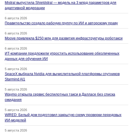
Mistral выпустила Shieldstral — модель на 3 млрд параметров для
адаптивной модерации
6 августа 2026
Правительство создало рабочую группу по ИИ и авторскому праву
6 августа 2026
Moove привлекла $250 млн для развития инфраструктуры роботакси
6 августа 2026
ИТ-компании предложили упростить использование обезличенных
данных для обучения ИИ
5 августа 2026
SpaceX выбрала Nvidia для вычислительной платформы спутников
Starmind AI1
5 августа 2026
Waymo открыла сервис беспилотных такси в Далласе без списка
ожидания
5 августа 2026
WIRED: Белый дом подготовил закрытую схему проверки передовых
ИИ-моделей
5 августа 2026