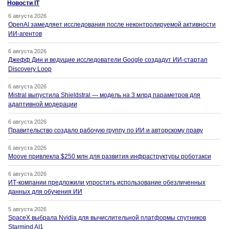
Новости IT
6 августа 2026
OpenAI замедляет исследования после неконтролируемой активности
ИИ-агентов
6 августа 2026
Джефф Дин и ведущие исследователи Google создадут ИИ-стартап
Discovery Loop
6 августа 2026
Mistral выпустила Shieldstral — модель на 3 млрд параметров для
адаптивной модерации
6 августа 2026
Правительство создало рабочую группу по ИИ и авторскому праву
6 августа 2026
Moove привлекла $250 млн для развития инфраструктуры роботакси
6 августа 2026
ИТ-компании предложили упростить использование обезличенных
данных для обучения ИИ
5 августа 2026
SpaceX выбрала Nvidia для вычислительной платформы спутников
Starmind AI1