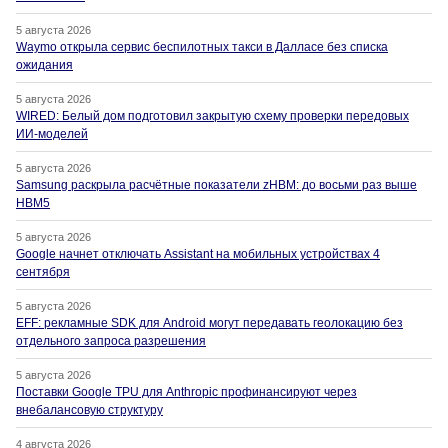
5 августа 2026
Waymo открыла сервис беспилотных такси в Далласе без списка
ожидания
5 августа 2026
WIRED: Белый дом подготовил закрытую схему проверки передовых
ИИ-моделей
5 августа 2026
Samsung раскрыла расчётные показатели zHBM: до восьми раз выше
HBM5
5 августа 2026
Google начнет отключать Assistant на мобильных устройствах 4
сентября
5 августа 2026
EFF: рекламные SDK для Android могут передавать геолокацию без
отдельного запроса разрешения
5 августа 2026
Поставки Google TPU для Anthropic профинансируют через
внебалансовую структуру
4 августа 2026