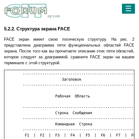
☰
архив
5.2.2. Структура экрана FACE
FACE экран имеет свою логическую структуру. На рис. 2
представлена диаграмма пяти функциональных областей FACE
экрана. После того как вы прочитаете описание этих пяти областей,
которое следует за диаграммой, сравните FACE экран на вашем
терминале с этой структурой.
	-----------------------------------------------------

	                  Заголовок

	-----------------------------------------------------

	               Рабочая  Область

	-----------------------------------------------------

	               Строка  Сообщения

	-----------------------------------------------------

	               Командная  Строка

	-----------------------------------------------------

	 F1  |  F2  |  F3  |  F4  |  F5  |  F6  |  F7  |  F8
