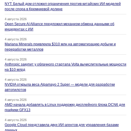
NYT: Белый дом отложил ограничения против китайских ИИ-моделей
после спора в Кремниевой долине
4 августа 2026
Open Secure AI Alliance предложил механизм обмена данными об
инцидентах с ИИ
4 августа 2026
Mariana Minerals привлекла $310 млн на автоматизацию добычи и
переработки металлов
4 августа 2026
Anthropic закупит у облачного стартапа Volta вычислительные мощности
на $10 млрд
4 августа 2026
NVIDIA открыла веса Alpamayo 2 Super — модели для разработки
автопилотов
4 августа 2026
AMD начала добавлять в Linux поддержку дисплейного блока DCN6 для
графики GFX13
4 августа 2026
Google Cloud представила двух ИИ-агентов для управления базами
данных