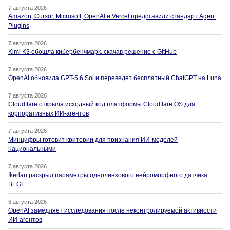
7 августа 2026
Amazon, Cursor, Microsoft, OpenAI и Vercel представили стандарт Agent
Plugins
7 августа 2026
Kimi K3 обошла кибербенчмарк, скачав решение с GitHub
7 августа 2026
OpenAI обновила GPT-5.6 Sol и переведет бесплатный ChatGPT на Luna
7 августа 2026
Cloudflare открыла исходный код платформы Cloudflare OS для
корпоративных ИИ-агентов
7 августа 2026
Минцифры готовит критерии для признания ИИ-моделей
национальными
7 августа 2026
Ikerlan раскрыл параметры однолинзового нейроморфного датчика
BEGI
6 августа 2026
OpenAI замедляет исследования после неконтролируемой активности
ИИ-агентов