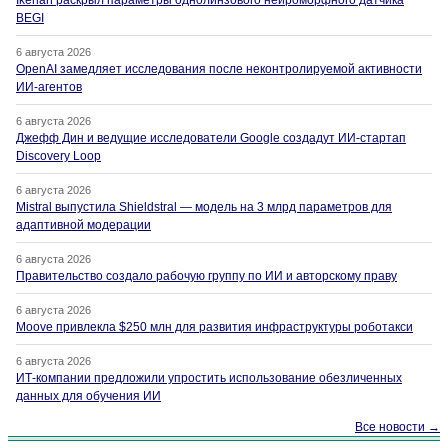
Ikerlan раскрыл параметры однолинзового нейроморфного датчика
BEGI
6 августа 2026
OpenAI замедляет исследования после неконтролируемой активности
ИИ-агентов
6 августа 2026
Джефф Дин и ведущие исследователи Google создадут ИИ-стартап
Discovery Loop
6 августа 2026
Mistral выпустила Shieldstral — модель на 3 млрд параметров для
адаптивной модерации
6 августа 2026
Правительство создало рабочую группу по ИИ и авторскому праву
6 августа 2026
Moove привлекла $250 млн для развития инфраструктуры роботакси
6 августа 2026
ИТ-компании предложили упростить использование обезличенных
данных для обучения ИИ
Все новости →