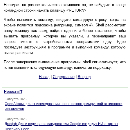
Невзирая на разное количество компонентов, не забудьте в конце
командной строки нажать клавишу <RETURN>.
Чтобы выполнить команду, введите командную строку, когда на
экране появится подсказка (например, символ #). Shell рассмотрит
вашу команду как ввод, найдет один или более каталогов, чтобы
вызвать программу, которую вы указали, и перенаправит ваш
запрос вместе с затребованными программами ядру. Ядро
последует инструкциям в программе и выполнит команду, которую
вы запрашивали.
После завершения выполнения программы, shell сигнализирует, что
готов выполнить следующую команду, напечатав подсказку.
Назад
|
Содержание
|
Вперед
Новости IT
6 августа 2026
OpenAI замедляет исследования после неконтролируемой активности
ИИ-агентов
6 августа 2026
Джефф Дин и ведущие исследователи Google создадут ИИ-стартап
Discovery Loop