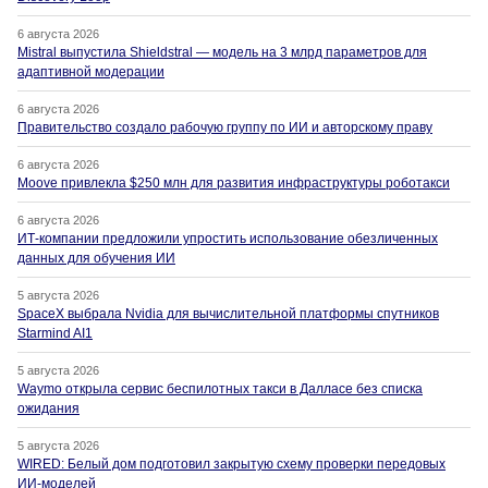
6 августа 2026
Mistral выпустила Shieldstral — модель на 3 млрд параметров для
адаптивной модерации
6 августа 2026
Правительство создало рабочую группу по ИИ и авторскому праву
6 августа 2026
Moove привлекла $250 млн для развития инфраструктуры роботакси
6 августа 2026
ИТ-компании предложили упростить использование обезличенных
данных для обучения ИИ
5 августа 2026
SpaceX выбрала Nvidia для вычислительной платформы спутников
Starmind AI1
5 августа 2026
Waymo открыла сервис беспилотных такси в Далласе без списка
ожидания
5 августа 2026
WIRED: Белый дом подготовил закрытую схему проверки передовых
ИИ-моделей