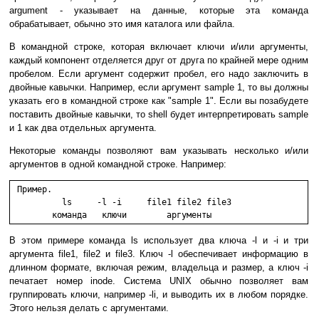
argument - указывает на данные, которые эта команда
обрабатывает, обычно это имя каталога или файла.
В командной строке, которая включает ключи и/или аргументы,
каждый компонент отделяется друг от друга по крайней мере одним
пробелом. Если аргумент содержит пробел, его надо заключить в
двойные кавычки. Например, если аргумент sample 1, то вы должны
указать его в командной строке как "sample 1". Если вы позабудете
поставить двойные кавычки, то shell будет интерпретировать sample
и 1 как два отдельных аргумента.
Некоторые команды позволяют вам указывать несколько и/или
аргументов в одной командной строке. Например:
 Пример.

	  ls     -l -i     file1 file2 file3

В этом примере команда ls использует два ключа -l и -i и три
аргумента file1, file2 и file3. Ключ -l обеспечивает информацию в
длинном формате, включая режим, владельца и размер, а ключ -i
печатает номер inode. Система UNIX обычно позволяет вам
группировать ключи, например -li, и выводить их в любом порядке.
Этого нельзя делать с аргументами.