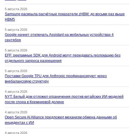
5 августа 2026
Samsung раскрыла расчётные показатели zHBM: до восьми раз выше
HBM5
5 августа 2026
Google начнет отключать Assistant на мобильных устройствах 4
сентября
5 августа 2026
EFF: рекламные SDK для Android могут передавать геолокацию без
отдельного запроса разрешения
5 августа 2026
Поставки Google TPU для Anthropic профинансируют через
внебалансовую структуру
4 августа 2026
NYT: Белый дом отложил ограничения против китайских ИИ-моделей
после спора в Кремниевой долине
4 августа 2026
Open Secure AI Alliance предложил механизм обмена данными об
инцидентах с ИИ
4 августа 2026