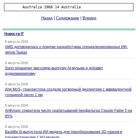
	Australia 2968 14 Australia 
Назад
|
Содержание
|
Вперед
Новости IT
8 августа 2026
AMD договорилась о покупке разработчика специализированных ИИ-
чипов Taalas
8 августа 2026
Suno ограничит массовую выгрузку AI-музыки и добавит
аудиомаркировку
8 августа 2026
Для MoS₂-транзистора создали затворный диэлектрик с эквивалентной
толщиной около 1 нм
8 августа 2026
Anthropic сократила число срабатываний биофильтра Claude Fable 5 на
85%
8 августа 2026
Backflip AI выпустила ИИ-модель для преобразования 3D-сканов в
параметрические CAD-модели