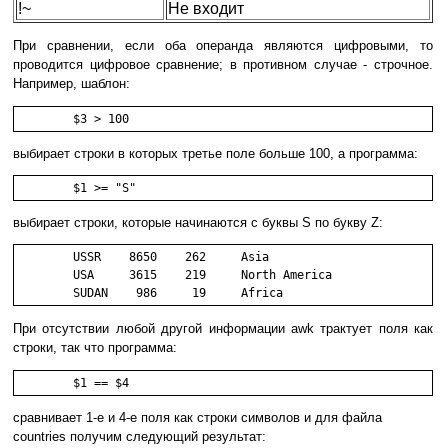
!~
Не входит
При сравнении, если оба операнда являются цифровыми, то
проводится цифровое сравнение; в противном случае - строчное.
Например, шаблон:
	$3 > 100
выбирает строки в которых третье поле больше 100, а программа:
	$1 >= "S"
выбирает строки, которые начинаются с буквы S по букву Z:
        USSR    8650    262     Asia

        USA     3615    219     North America

        SUDAN    986     19     Africa
При отсутствии любой другой информации awk трактует поля как
строки, так что программа:
	$1 == $4
сравнивает 1-е и 4-е поля как строки символов и для файла
countries получим следующий результат: