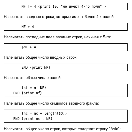
	NF != 4 {print $0, "не имеют 4-го поля" }
Напечатать вводные строки, которые имеют более 4-х полей:
	NF > 4
Напечатать последние поля вводных строк, начиная с 5-го:
	$NF > 4
Напечатать общее число вводных строк:
	END {print NR}
Напечатать обшее число полей:
        {nf = nf+NF}

    END {print nf}
Напечатать общее число символов вводного файла:
        {nc = nc + length($0)}

    END {print nc + NR}
Напечатать общее число строк, которые содержат строку "Asia":