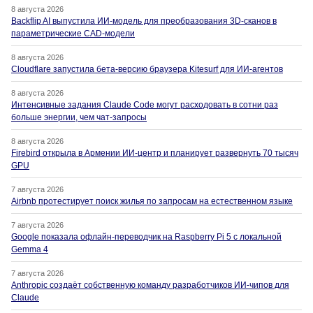
8 августа 2026
Backflip AI выпустила ИИ-модель для преобразования 3D-сканов в
параметрические CAD-модели
8 августа 2026
Cloudflare запустила бета-версию браузера Kitesurf для ИИ-агентов
8 августа 2026
Интенсивные задания Claude Code могут расходовать в сотни раз
больше энергии, чем чат-запросы
8 августа 2026
Firebird открыла в Армении ИИ-центр и планирует развернуть 70 тысяч
GPU
7 августа 2026
Airbnb протестирует поиск жилья по запросам на естественном языке
7 августа 2026
Google показала офлайн-переводчик на Raspberry Pi 5 с локальной
Gemma 4
7 августа 2026
Anthropic создаёт собственную команду разработчиков ИИ-чипов для
Claude