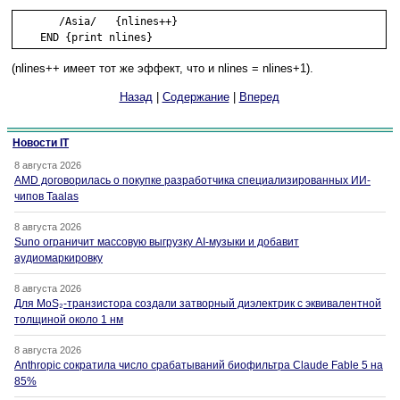
       /Asia/   {nlines++}

    END {print nlines}
(nlines++ имеет тот же эффект, что и nlines = nlines+1).
Назад
|
Содержание
|
Вперед
Новости IT
8 августа 2026
AMD договорилась о покупке разработчика специализированных ИИ-
чипов Taalas
8 августа 2026
Suno ограничит массовую выгрузку AI-музыки и добавит
аудиомаркировку
8 августа 2026
Для MoS₂-транзистора создали затворный диэлектрик с эквивалентной
толщиной около 1 нм
8 августа 2026
Anthropic сократила число срабатываний биофильтра Claude Fable 5 на
85%