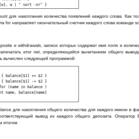
[w], w | " sort -nr" }
unt для накопления количества появлений каждого слова. Как то
ла for направляет окончательный счетчик каждого слова команде so
site и withdrawals, записи которых содержат имя поля и количе
напечатать итог net, определяющийся вычитанием общего вывод
ыть вычислен следующей программой:
{ balance[$1] += $2 }

{ balance[$1] -= $2 }

or (name in balance )

t name, balance[name]

lance для накопления общего количества для каждого имени в ф
 соответствующий вывод из каждого общего депозита. Оператор
м итогом.