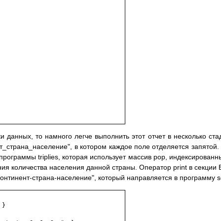
ки данных, то намного легче выполнить этот отчет в несколько ста
нт_страна_население", в котором каждое поле отделяется запятой.
ограммы triplies, которая использует массив pop, индексированн
ия количества населения данной страны. Оператор print в секции
континент-страна-население", который направляется в программу so
}
