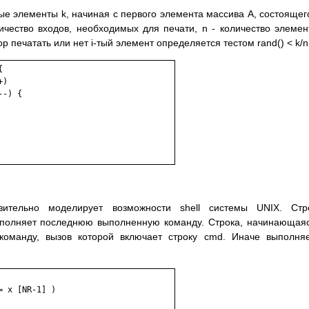
 элементы k, начиная с первого элемента массива A, состоящег
ичество входов, необходимых для печати, n - количество элемен
 печатать или нет i-тый элемент определяется тестом rand() < k/n


)

-) {

тельно моделирует возможности shell системы UNIX. Стро
выполняет последнюю выполненную команду. Строка, начинающая
оманду, вызов которой включает строку cmd. Иначе выполня
 x [NR-1] )
