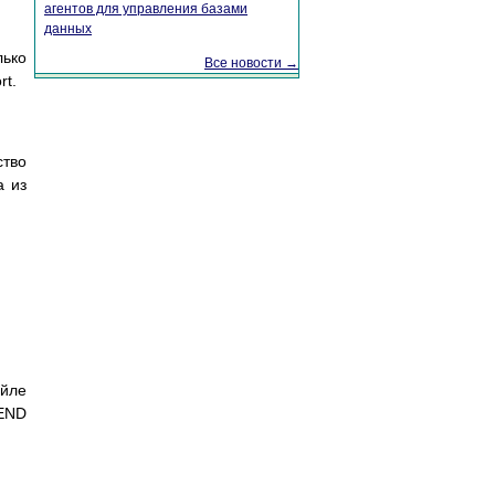
агентов для управления базами
данных
лько
Все новости →
rt.
ство
а из
айле
 END