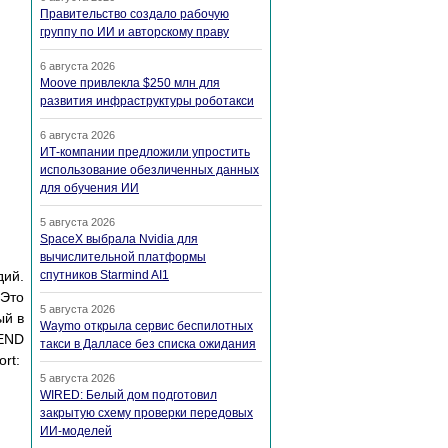
Правительство создало рабочую
группу по ИИ и авторскому праву
6 августа 2026
Moove привлекла $250 млн для
развития инфраструктуры роботакси
6 августа 2026
ИТ-компании предложили упростить
использование обезличенных данных
для обучения ИИ
5 августа 2026
SpaceX выбрала Nvidia для
вычислительной платформы
дий.
спутников Starmind AI1
 Это
5 августа 2026
ый в
Waymo открыла сервис беспилотных
 END
такси в Далласе без списка ожидания
rt:
5 августа 2026
WIRED: Белый дом подготовил
закрытую схему проверки передовых
ИИ-моделей