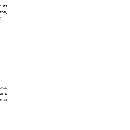
о из
тов,
:
ка,
ся с
ется