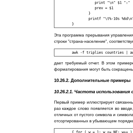
                   print "\n" $1 ":"

                   prev = $1

                }

                printf "\t%-10s %6d\n"
        }
Эта программа прерывания управления
строки "страна-население", соответств
	awk -f triplies countries | a
дает требуемый отчет. В этом пример
форматирования могут быть сокращены 
10.26.2. Дополнительные примеры
10.26.2.1. Частота использования 
Первый пример иллюстрирует связанные
раз каждое слово появляется во вводе
отличных от пустого символа и символ
отсортированных в убывающем порядке
        { for ( w = 1; w <= NF; w++ ) 