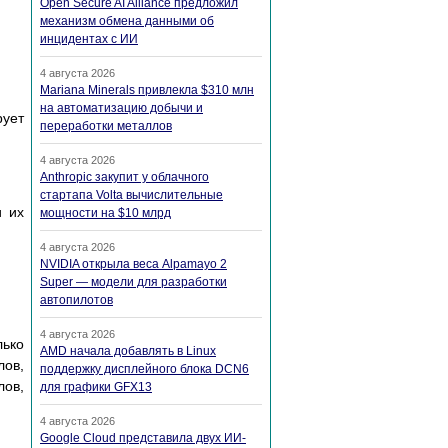
Open Secure AI Alliance предложил
механизм обмена данными об
инцидентах с ИИ
4 августа 2026
Mariana Minerals привлекла $310 млн
на автоматизацию добычи и
рует
переработки металлов
4 августа 2026
Anthropic закупит у облачного
стартапа Volta вычислительные
и их
мощности на $10 млрд
4 августа 2026
NVIDIA открыла веса Alpamayo 2
Super — модели для разработки
автопилотов
4 августа 2026
лько
AMD начала добавлять в Linux
лов,
поддержку дисплейного блока DCN6
лов,
для графики GFX13
4 августа 2026
Google Cloud представила двух ИИ-