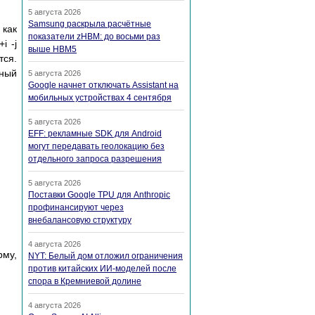
5 августа 2026
Samsung раскрыла расчётные
 как
показатели zHBM: до восьми раз
i -j
выше HBM5
тся.
тный
5 августа 2026
Google начнет отключать Assistant на
мобильных устройствах 4 сентября
5 августа 2026
EFF: рекламные SDK для Android
могут передавать геолокацию без
отдельного запроса разрешения
5 августа 2026
Поставки Google TPU для Anthropic
профинансируют через
внебалансовую структуру
4 августа 2026
рму,
NYT: Белый дом отложил ограничения
против китайских ИИ-моделей после
спора в Кремниевой долине
4 августа 2026