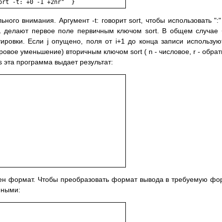
ort -t: +0 -1 +2nr"  }
ного внимания. Аргумент -t: говорит sort, чтобы использовать ":"
1 делают первое поле первичным ключом sort. В общем случае +
ртировки. Если j опущено, поля от i+1 до конца записи использую
ровое уменьшение) вторичным ключом sort ( n - числовое, r - обра
s эта программа выдает результат:
ен формат. Чтобы преобразовать формат вывода в требуемую фо
нными: