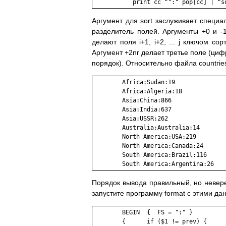
           print cc "":" pop[cc] | "s
Аргумент для sort заслуживает специаль
разделитель полей. Аргументы +0 и -
делают поля i+1, i+2, ... j ключом со
Аргумент +2nr делает третье поле (циф
порядок). Относительно файла countrie
        Africa:Sudan:19

        Africa:Algeria:18

        Asia:China:866

        Asia:India:637

        Asia:USSR:262

        Australia:Australia:14

        North America:USA:219

        North America:Canada:24

        South America:Brazil:116

        South America:Argentina:26
Порядок вывода правильный, но невер
запустите программу format с этими да
        BEGIN  {  FS = ":" }

        {      if ($1 != prev) {
