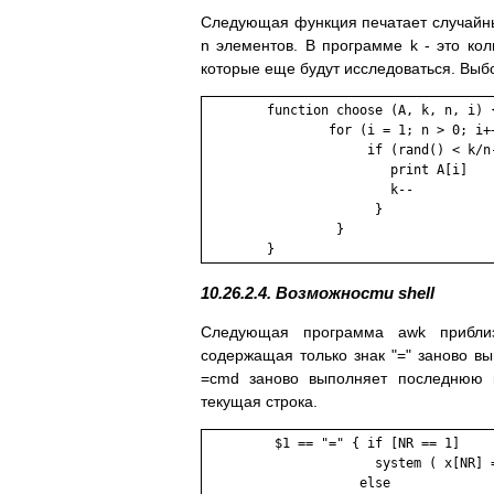
Следующая функция печатает случайные
n элементов. В программе k - это кол
которые еще будут исследоваться. Выбор
        function choose (A, k, n, i) {
                for (i = 1; n > 0; i++
                     if (rand() < k/n-
                        print A[i]

                        k--

                      }

                 }

        }
10.26.2.4. Возможности shell
Следующая программа awk приблизи
содержащая только знак "=" заново 
=cmd заново выполняет последнюю к
текущая строка.
         $1 == "=" { if [NR == 1]

                      system ( x[NR] =
                    else
