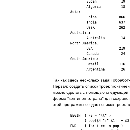
                Sudan            19

                Algeria          18

        Asia:

                China           866

                India           637

                USSR            262

        Australia:

                Australia        14

        North America:

                USA             219

                Canada           24

        South America:

                Brazil          116

                Argentina        26
Так как здесь несколько задач обработ
Первая: создать список троек "контине
можно сделать с помощью следующей пр
форме "континент:страна" для сохранен
этой программы создает список троек "
        BEGIN  { FS = "\t" }

               { pop[$4 ":" $1] += $3 
        END    { for ( cc in pop )
