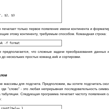
, $2, $3

 печатает только первое появление имени континента и формати
ующие этому континенту, требуемым способом. Командная строка:
wk -f format 
е предполагается, что сложные задачи преобразования данных 
до нескольких простых команд awk и сортировки.
слов
 массивы для подсчета. Предположим, вы хотите подсчитать ско
, где "слово" - это любая непрерывная последовательность симво
а табуляции. Следующая программа печатает частоту появления с
:
count[$w]++ }
