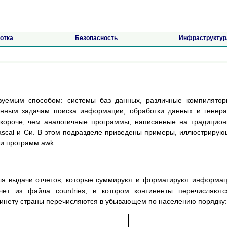
отка
Безопасность
Инфраструктур
азуемым способом: системы баз данных, различные компилято
онным задачам поиска информации, обработки данных и генер
 короче, чем аналогичные программы, написанные на традицио
Pascal и Си. В этом подразделе приведены примеры, иллюстриру
и программ awk.
ля выдачи отчетов, которые суммируют и форматируют информа
чет из файла countries, в котором континенты перечисляют
тинету страны перечисляются в убывающем по населению порядку: