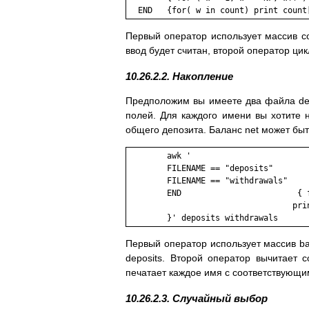
  END   {for( w in count) print count
Первый оператор использует массив co
ввод будет считан, второй оператор цик
10.26.2.2. Накопление
Предположим вы имеете два файла depo
полей. Для каждого имени вы хотите 
общего депозита. Баланс net может б
        awk '

        FILENAME == "deposits"        
        FILENAME == "withdrawals"     
        END                        { f
                                  prin
        }' deposits withdrawals 
Первый оператор использует массив ba
deposits. Второй оператор вычитает
печатает каждое имя с соответствующи
10.26.2.3. Случайный выбор