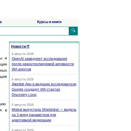
а
Курсы и книги
🔍
Новости IT
6 августа 2026
ры и
OpenAI замедляет исследования
ации
после неконтролируемой активности
ИИ-агентов
нных
ющие
6 августа 2026
Джефф Дин и ведущие исследователи
Google создадут ИИ-стартап
Discovery Loop
цию.
6 августа 2026
ся в
Mistral выпустила Shieldstral — модель
на 3 млрд параметров для
адаптивной модерации
6 августа 2026