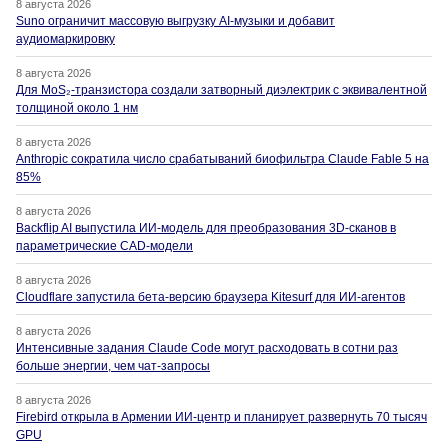
8 августа 2026
Suno ограничит массовую выгрузку AI-музыки и добавит
аудиомаркировку
8 августа 2026
Для MoS₂-транзистора создали затворный диэлектрик с эквивалентной
толщиной около 1 нм
8 августа 2026
Anthropic сократила число срабатываний биофильтра Claude Fable 5 на
85%
8 августа 2026
Backflip AI выпустила ИИ-модель для преобразования 3D-сканов в
параметрические CAD-модели
8 августа 2026
Cloudflare запустила бета-версию браузера Kitesurf для ИИ-агентов
8 августа 2026
Интенсивные задания Claude Code могут расходовать в сотни раз
больше энергии, чем чат-запросы
8 августа 2026
Firebird открыла в Армении ИИ-центр и планирует развернуть 70 тысяч
GPU