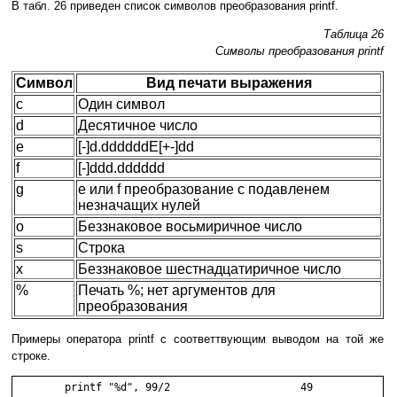
В табл. 26 приведен список символов преобразования printf.
Таблица 26
Символы преобразования printf
Символ
Вид печати выражения
c
Один символ
d
Десятичное число
e
[-]d.ddddddE[+-]dd
f
[-]ddd.dddddd
g
e или f преобразование с подавленем
незначащих нулей
o
Беззнаковое восьмиричное число
s
Строка
x
Беззнаковое шестнадцатиричное число
%
Печать %; нет аргументов для
преобразования
Примеры оператора printf с соответтвующим выводом на той же
строке.
        printf "%d", 99/2                     49
