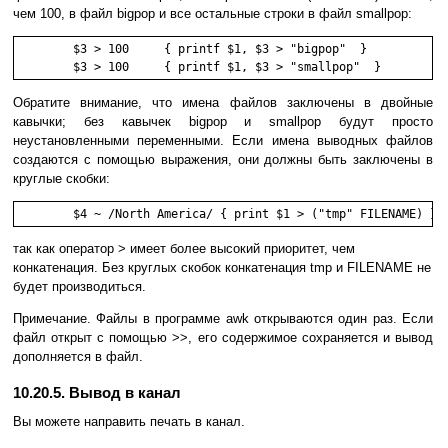
чем 100, в файл bigpop и все остальные строки в файл smallpop:
        $3 > 100     { printf $1, $3 > "bigpop"  }

        $3 > 100     { printf $1, $3 > "smallpop"  }
Обратите внимание, что имена файлов заключены в двойные
кавычки; без кавычек bigpop и smallpop будут просто
неустановленными переменными. Если имена выводных файлов
создаются с помощью выражения, они должны быть заключены в
круглые скобки:
	$4 ~ /North America/ { print $1 > ("tmp" FILENAME) }
так как оператор > имеет более высокий приоритет, чем
конкатенация. Без круглых скобок конкатенация tmp и FILENAME не
будет производиться.
Примечание. Файлы в программе awk открываются один раз. Если
файл открыт с помощью >>, его содержимое сохраняется и вывод
дополняется в файл.
10.20.5. Вывод в канал
Вы можете направить печать в канал.