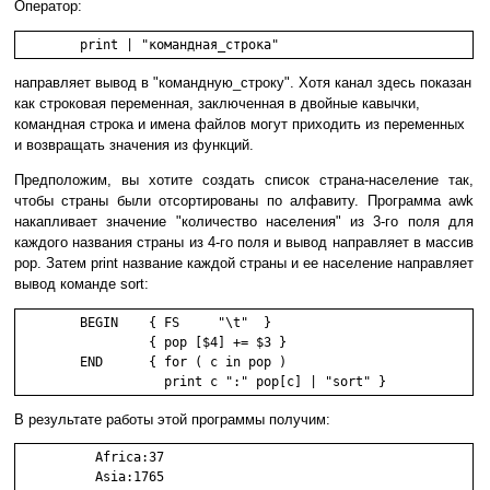
Оператор:
	print | "командная_строка"
направляет вывод в "командную_строку". Хотя канал здесь показан
как строковая переменная, заключенная в двойные кавычки,
командная строка и имена файлов могут приходить из переменных
и возвращать значения из функций.
Предположим, вы хотите создать список страна-население так,
чтобы страны были отсортированы по алфавиту. Программа awk
накапливает значение "количество населения" из 3-го поля для
каждого названия страны из 4-го поля и вывод направляет в массив
pop. Затем print название каждой страны и ее население направляет
вывод команде sort:
        BEGIN    { FS     "\t"  }

                 { pop [$4] += $3 }

        END      { for ( c in pop )

                   print c ":" pop[c] | "sort" }
В результате работы этой программы получим:
          Africa:37

          Asia:1765
