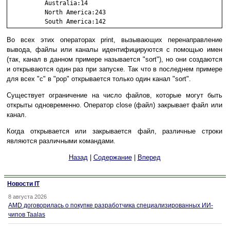
          Australia:14

          North America:243

Во всех этих операторах print, вызывающих перенаправление
вывода, файлы или каналы идентифицируются с помощью имен
(так, канал в данном примере называется "sort"), но они создаются
и открываются один раз при запуске. Так что в последнем примере
для всех "c" в "pop" открывается только один канал "sort".
Существует ограничение на число файлов, которые могут быть
открыты одновременно. Оператор close (файл) закрывает файл или
канал.
Когда открывается или закрывается файл, различные строки
являются различными командами.
Назад
|
Содержание
|
Вперед
Новости IT
8 августа 2026
AMD договорилась о покупке разработчика специализированных ИИ-
чипов Taalas