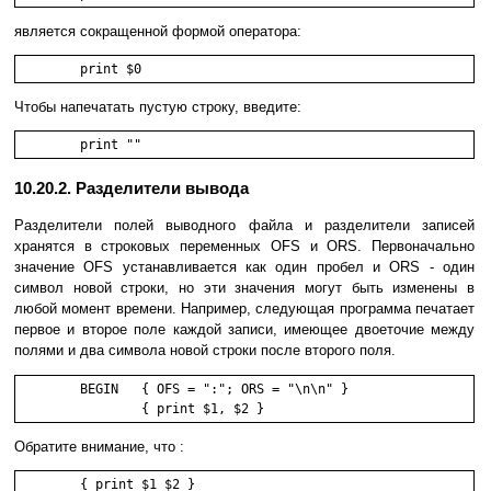
является сокращенной формой оператора:
	print $0
Чтобы напечатать пустую строку, введите:
	print ""
10.20.2. Разделители вывода
Разделители полей выводного файла и разделители записей
хранятся в строковых переменных OFS и ORS. Первоначально
значение OFS устанавливается как один пробел и ORS - один
символ новой строки, но эти значения могут быть изменены в
любой момент времени. Например, следующая программа печатает
первое и второе поле каждой записи, имеющее двоеточие между
полями и два символа новой строки после второго поля.
        BEGIN   { OFS = ":"; ORS = "\n\n" }

                { print $1, $2 }
Обратите внимание, что :
	{ print $1 $2 }