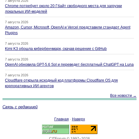
7 августа 2026
Chrome потребует около 20 Гбайт свободного места для загрузки
локальных ИИ-моделей
7 августа 2026
Amazon, Cursor, Microsoft, OpenAI и Vercel представили стандарт Agent
Plugins
7 августа 2026
Kimi K3 обошла кибербенчмарк, скачав решение с GitHub
7 августа 2026
OpenAI обновила GPT-5.6 Sol и переведет бесплатный ChatGPT на Luna
7 августа 2026
Cloudflare открыла исходный код платформы Cloudflare OS для
корпоративных ИИ-агентов
Все новости →
Связь с редакцией
Главная
·
Наверх
CITForum © 1997–2026