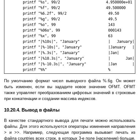
        printf "%s", 99/2                     4.950000e+01

        printf "%f", 99/2                     49.500000

        printf "%6.2f", 99/2                   49.50

        printf "%g", 99/2                      49.5

        printf "%o", 99                        143

        printf "%06o", 99                      000143

        printf "%x", 99                        63

        printf "|%10s|", "January"             |   January|

        printf "|%-10s|", "January"            |January   |

        printf "|%.3s|", "January"             |Jan|

        printf "|%10.3s|", "January"           |       Jan|

        printf "|%-10.3s|", "January"          |Jan       |

        printf "%%"                            %
По умолчанию формат чисел выводного файла %.6g. Он может
быть изменен, если вы зададите новое значение OFMT. OFMT
также управляет преобразованием цифровых значений в строковые
при конкатенации и создании массива индексов.
10.20.4. Вывод в файлы
В качестве стандартного вывода для печати можно использовать
файлы. Для этого используются операторы изменения направления
> и >>. Например, следующая программа вызывает печать из
файла countries всех строк, в которых 3-е поле (население) больше,