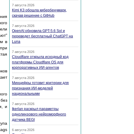
7 августа 2026
Kimi K3 обошла кибербенчмарк,
скачав решение с GitHub
ния
ого
7 августа 2026
дели
OpenAI обновила GPT-5.6 Sol и
ают"
переведет бесплатный ChatGPT на
ем в
Luna
 при
7 августа 2026
стая
Cloudflare открыла исходный код
платформы Cloudflare OS для
корпоративных ИИ-агентов
оков
кает
7 августа 2026
Минцифры готовит критерии для
признания ИИ-моделей
ого
национальными
без
7 августа 2026
м, и
Ikerlan раскрыл параметры
однолинзового нейроморфного
датчика BEGI
тупа
tags
6 августа 2026