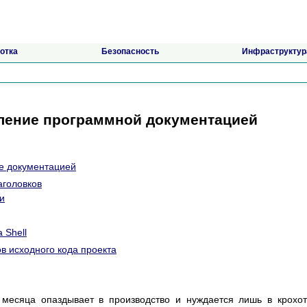
отка
Безопасность
Инфраструктур
вление программной документацией
е документацией
аголовков
Си
а Shell
ов исходного кода проекта
 месяца опаздывает в производство и нуждается лишь в крохо