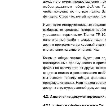
делает это путем предоставления при
любом указанном наборе файлов. Так
чтобы получить то, что вам нужно. В
функцию. Ctags - отличный пример пр
Имея такие инструментальные средства,
выбирать те средства, которые необ
управления терминалом Trantor TR-10
напечатанный файл и документация 
другим программистам хороший старт в
впечатление на вашего начальника.
Каким в общих чертах будет наш по
потенциальные преимущества в примен
файлы не отличаются от других текст
средства поиска и распознавания шабло
мы освоили технику обхода файловы
предыдущих главах. Наш подход состои
доступ к структурированной документа
4.2. Извлечение документирующих 
4.2.1. stripc - из файла на языке Си