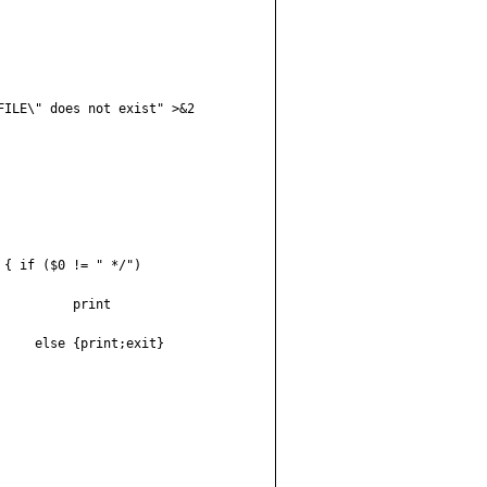
ILE\" does not exist" >&2

{ if ($0 != " */")

         print

    else {print;exit}
