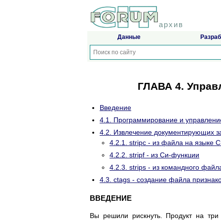
архив
Данные
Разраб
ГЛАВА 4. Упра
Введение
4.1. Программирование и управлени
4.2. Извлечение документирующих з
4.2.1. stripc - из файла на языке 
4.2.2. stripf - из Си-функции
4.2.3. strips - из командного файл
4.3. ctags - создание файла признак
ВВЕДЕНИЕ
Вы решили рискнуть. Продукт на три