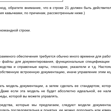
 код, обратите внимание, что в строке 21 должен быть действите
умя кавычками, по причинам, рассмотренным ниже.)
 командной строки.
граммного обеспечения требуется обычно много времени для рабо
е файлы для документирования, функциональные спецификации
одства и справочные карты, глоссарии, указатели и т.д. Насто
обственную встроенную документацию, иначе управление этим к
ать модель документации, а затем сделать ее стандартом, кото
 Даже если эта модель не будет абсолютно идеальной, ее нал
еды, которой вы можете управлять.
едства, которые мы предлагаем, следуют модели документац
одель последовательна и понятна, ее можно дополнить или изме