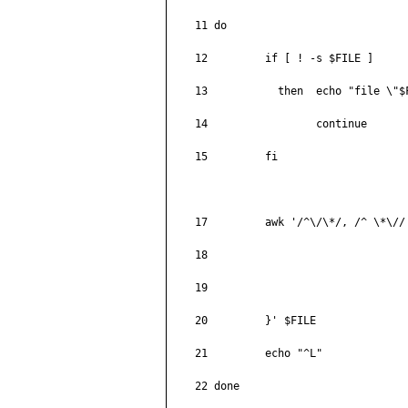
    11 do

    12         if [ ! -s $FILE ]

    13           then  echo "file \"$F
    14                 continue

    15         fi

    17         awk '/^\/\*/, /^ \*\// 
    18                                
    19                                
    20         }' $FILE

    21         echo "^L"

    22 done
