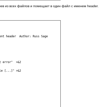
ев из всех файлов и помещает в один файл с именем header.
ent header  Author: Russ Sage

 error"  >&2

e [...]" >&2
