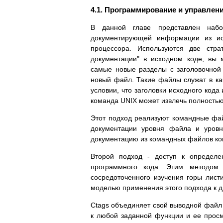
4.1. Программирование и управлен
В данной главе представлен наб
документирующей информации из ис
процессора. Используются две стра
документации" в исходном коде, вы 
самые новые разделы с заголовочной
новый файл. Такие файлы служат в ка
условии, что заголовки исходного код
команда UNIX может извлечь полностью
Этот подход реализуют командные файлы 
документации уровня файла и уровн
документацию из командных файлов ко
Второй подход - доступ к определе
программного кода. Этим методом 
сосредоточенного изучения горы лист
моделью применения этого подхода к д
Ctags объединяет свой выводной файл 
к любой заданной функции и ее просм