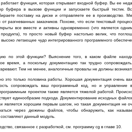
к работает функция, которая открывает входной буфер. Вы ее нед
ер буфера в вызове функции и запускаете быстрый тестик. В
бираете поставку на диске и отправляете ее в производство. М
 от разгневанных заказчиков. Похоже, что если текстовый процес
ткрыты все вместе и активны одновременно (что является одни
продукта), то просто новый буфер настолько велик, что погло
 высоко летающее чудо интегрированного программного обеспеч
ию по этой функции? Выяснение того, в каком файле находи
ое время, а поскольку документацию так трудно сопровождать
таревают. Тем не менее, аналогичные провалы не должны возникат
но это только половина работы. Хорошая документация очень ва
ость сопровождать ваш программный код, но и управление в
программным проектом также является тяжелой работой. Происх
ствует единообразие подхода. Документирование исходных файло
ии является хорошим первым шагом, но такая документация не о
аться через дюжины файлов, чтобы обнаружить, как называе
 составляют данный модуль.
дство, связанное с разработкой, см. программу cg в главе 10.