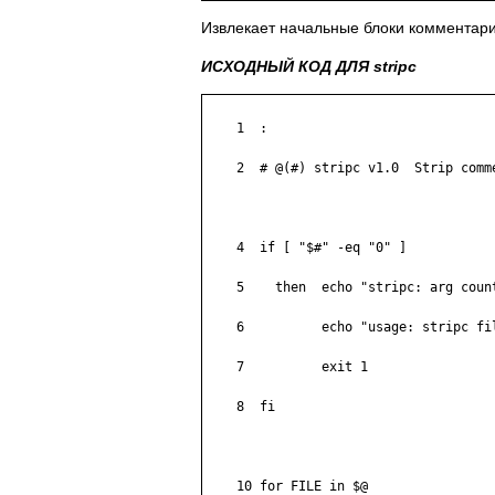
Извлекает начальные блоки комментари
ИСХОДНЫЙ КОД ДЛЯ stripc
    1  :

    2  # @(#) stripc v1.0  Strip comm
    4  if [ "$#" -eq "0" ]

    5    then  echo "stripc: arg count
    6          echo "usage: stripc fil
    7          exit 1

    8  fi

    10 for FILE in $@
