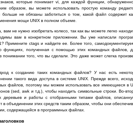
знаков, которые понимает vi, для каждой функции, обнаруженн
им образом, вы можете использовать простую команду редакт
ы больше не обязаны заботиться о том, какой файл содержит к
именения мощи UNIX в полном объеме.
 вам не нужно изобретать колесо, так как вы можете легко находи
ходимы вам в конкретном приложении. Вы уже написали прогр
1? Примените ctags и найдите ее. Более того, самодокументиру
о функциях, полученная с помощью этих командных файлов, 
 понимании того, что вы сделали. Это даже может слегка произв
дход к созданию таких командных файлов? У нас есть некот
ении такого вида доступа в системе UNIX. Прежде всего, исхо
овых файлов, поэтому мы можем использовать все имеющиеся в 
нов (sed, awk и т.д.), чтобы находить символьные строки. Во-вто
х деревьев и работы с отобранными типами файлов, описанн
т в объединении этих средств таким образом, чтобы они обеспечи
ции, содержащейся в программных файлах.
заголовков