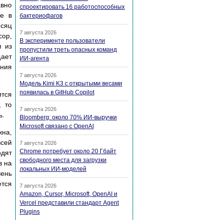
авно
спроектировать 16 работоспособных
се в
бактериофагов
есяц
7 августа 2026
сор,
В эксперименте пользователи
м из
пропустили треть опасных команд
щает
ИИ-агента
ения
7 августа 2026
Модель Kimi K3 с открытыми весами
появилась в GitHub Copilot
тся
, то
7 августа 2026
ь.
Bloomberg: около 70% ИИ-выручки
Microsoft связано с OpenAI
жна,
сей
7 августа 2026
Chrome потребует около 20 Гбайт
одят
свободного места для загрузки
в на
локальных ИИ-моделей
чень
тся
7 августа 2026
Amazon, Cursor, Microsoft, OpenAI и
Vercel представили стандарт Agent
Plugins