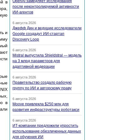
OpenAI замедляет исследования
ой в
после неконтролируемой активности
ора,
ИИ-агентов
акую
6 августа 2026
Джефф Дин и ведущие исследователи
ть и
Google создадут ИИ-стартап
амму
Discovery Loop
емый
6 августа 2026
дают
Mistral выпустила Shieldstral — модель
ести
на 3 млрд параметров для
адаптивной модерации
орые
6 августа 2026
дные
Правительство создало рабочую
группу по ИИ и авторскому праву
UNIX
рых,
6 августа 2026
ую в
Moove привлекла $250 млн для
вали
развития инфраструктуры роботакси
6 августа 2026
ИТ-компании предложили упростить
использование обезличенных данных
для обучения ИИ