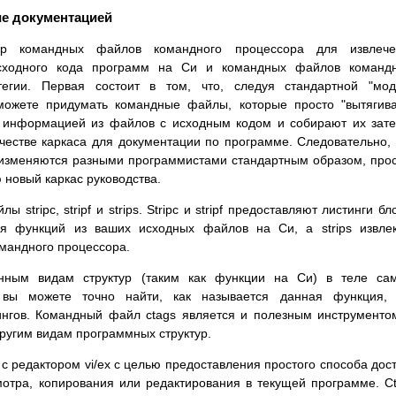
ие документацией
ор командных файлов командного процессора для извлече
ходного кода программ на Си и командных файлов командн
тегии. Первая состоит в том, что, следуя стандартной "мо
можете придумать командные файлы, которые просто "вытягив
 информацией из файлов с исходным кодом и собирают их зат
честве каркаса для документации по программе. Следовательно,
а изменяются разными программистами стандартным образом, про
 новый каркас руководства.
stripc, stripf и strips. Stripc и stripf предоставляют листинги бл
я функций из ваших исходных файлов на Си, а strips извле
мандного процессора.
нным видам структур (таким как функции на Си) в теле сам
вы можете точно найти, как называется данная функция, 
ингов. Командный файл ctags является и полезным инструменто
ругим видам программных структур.
с редактором vi/ex с целью предоставления простого способа дос
отра, копирования или редактирования в текущей программе. C