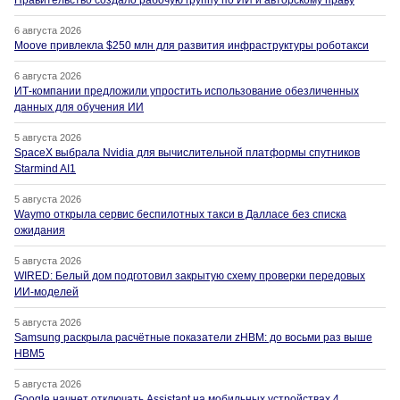
Правительство создало рабочую группу по ИИ и авторскому праву
6 августа 2026
Moove привлекла $250 млн для развития инфраструктуры роботакси
6 августа 2026
ИТ-компании предложили упростить использование обезличенных
данных для обучения ИИ
5 августа 2026
SpaceX выбрала Nvidia для вычислительной платформы спутников
Starmind AI1
5 августа 2026
Waymo открыла сервис беспилотных такси в Далласе без списка
ожидания
5 августа 2026
WIRED: Белый дом подготовил закрытую схему проверки передовых
ИИ-моделей
5 августа 2026
Samsung раскрыла расчётные показатели zHBM: до восьми раз выше
HBM5
5 августа 2026
Google начнет отключать Assistant на мобильных устройствах 4