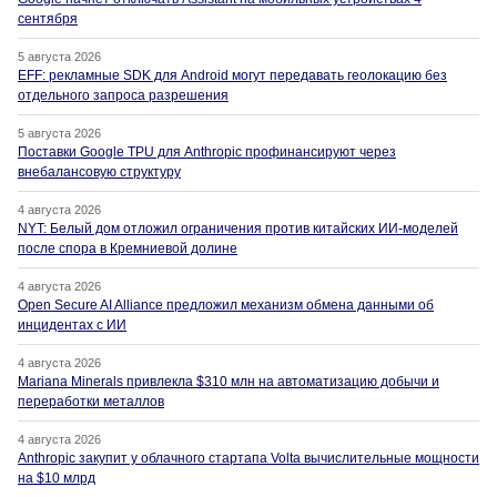
сентября
5 августа 2026
EFF: рекламные SDK для Android могут передавать геолокацию без
отдельного запроса разрешения
5 августа 2026
Поставки Google TPU для Anthropic профинансируют через
внебалансовую структуру
4 августа 2026
NYT: Белый дом отложил ограничения против китайских ИИ-моделей
после спора в Кремниевой долине
4 августа 2026
Open Secure AI Alliance предложил механизм обмена данными об
инцидентах с ИИ
4 августа 2026
Mariana Minerals привлекла $310 млн на автоматизацию добычи и
переработки металлов
4 августа 2026
Anthropic закупит у облачного стартапа Volta вычислительные мощности
на $10 млрд