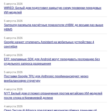
5 августа 2026
WIRED: Белый дом подготовил закрытую схему проверки передовых
ИИ-моделей
5 августа 2026
Samsung раскрыла расчётные показатели zHBM: до восьми раз выше
HBM5
5 августа 2026
Google начнет отключать Assistant на мобильных устройствах 4
сентября
5 августа 2026
EFF: рекламные SDK для Android могут передавать геолокацию без
отдельного запроса разрешения
5 августа 2026
Поставки Google TPU для Anthropic профинансируют через
внебалансовую структуру
4 августа 2026
NYT: Белый дом отложил ограничения против китайских ИИ-моделей
после спора в Кремниевой долине
4 августа 2026
Open Secure AI Alliance предложил механизм обмена данными об