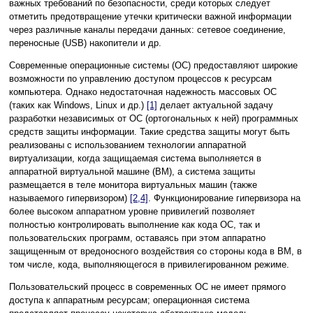
важных требований по безопасности, среди которых следует
отметить предотвращение утечки критически важной информации
через различные каналы передачи данных: сетевое соединение,
переносные (USB) накопители и др.
Современные операционные системы (ОС) предоставляют широкие
возможности по управлению доступом процессов к ресурсам
компьютера. Однако недостаточная надежность массовых ОС
(таких как Windows, Linux и др.)
[1]
делает актуальной задачу
разработки независимых от ОС (ортогональных к ней) программных
средств защиты информации. Такие средства защиты могут быть
реализованы с использованием технологии аппаратной
виртуализации, когда защищаемая система выполняется в
аппаратной виртуальной машине (ВМ), а система защиты
размещается в теле монитора виртуальных машин (также
называемого гипервизором)
[2,4]
. Функционирование гипервизора на
более высоком аппаратном уровне привилегий позволяет
полностью контролировать выполнение как кода ОС, так и
пользовательских программ, оставаясь при этом аппаратно
защищенным от вредоносного воздействия со стороны кода в ВМ, в
том числе, кода, выполняющегося в привилегированном режиме.
Пользовательский процесс в современных ОС не имеет прямого
доступа к аппаратным ресурсам; операционная система