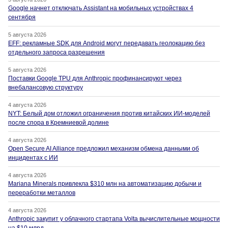
Google начнет отключать Assistant на мобильных устройствах 4
сентября
5 августа 2026
EFF: рекламные SDK для Android могут передавать геолокацию без
отдельного запроса разрешения
5 августа 2026
Поставки Google TPU для Anthropic профинансируют через
внебалансовую структуру
4 августа 2026
NYT: Белый дом отложил ограничения против китайских ИИ-моделей
после спора в Кремниевой долине
4 августа 2026
Open Secure AI Alliance предложил механизм обмена данными об
инцидентах с ИИ
4 августа 2026
Mariana Minerals привлекла $310 млн на автоматизацию добычи и
переработки металлов
4 августа 2026
Anthropic закупит у облачного стартапа Volta вычислительные мощности