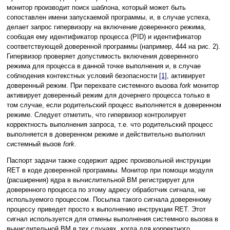
монитор производит поиск шаблона, который может быть
сопоставлен имени запускаемой программы, и, в случае успеха,
делает запрос гипервизору на включение доверенного режима,
сообщая ему идентификатор процесса (PID) и идентификатор
соответствующей доверенной программы (например, 444 на рис. 2).
Гипервизор проверяет допустимость включения доверенного
режима для процесса в данной точке выполнения и, в случае
соблюдения контекстных условий безопасности
[1]
, активирует
доверенный режим. При перехвате системного вызова
fork
монитор
активирует доверенный режим для дочернего процесса только в
том случае, если родительский процесс выполняется в доверенном
режиме. Следует отметить, что гипервизор контролирует
корректность выполнения запроса, т.е. что родительский процесс
выполняется в доверенном режиме и действительно выполнил
системный вызов
fork
.
Паспорт задачи также содержит адрес произвольной инструкции
RET в коде доверенной программы. Монитор при помощи модуля
(расширения) ядра в вычислительной ВМ регистрирует для
доверенного процесса по этому адресу обработчик сигнала, не
используемого процессом. Посылка такого сигнала доверенному
процессу приведет просто к выполнению инструкции RET. Этот
сигнал используется для отмены выполнения системного вызова в
вычислительной ВМ в тех случаях, когда для корректного