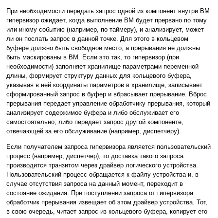
При необходимости передать запрос одной из компонент внутри ВМ
гипервизор ожидает, когда выполнение ВМ будет прервано по тому
или иному событию (например, по таймеру), и анализирует, может
ли он послать запрос в данной точке. Для этого в кольцевом
буфере должно быть свободное место, а прерывания не должны
быть маскированы в ВМ. Если это так, то гипервизор (при
необходимости) заполняет хранилище параметрами переменной
длины, формирует структуру данных для кольцевого буфера,
указывая в ней координаты параметров в хранилище, записывает
сформированный запрос в буфер и вбрасывает прерывание. Вброс
прерывания передает управление обработчику прерывания, который
анализирует содержимое буфера и либо обслуживает его
самостоятельно, либо передает запрос другой компоненте,
отвечающей за его обслуживание (например, диспетчеру).
Если получателем запроса гипервизора является пользовательский
процесс (например, диспетчер), то доставка такого запроса
производится транзитом через драйвер логического устройства.
Пользовательский процесс обращается к файлу устройства и, в
случае отсутствия запроса на данный момент, переходит в
состояние ожидания. При поступлении запроса от гипервизора
обработчик прерывания извещает об этом драйвер устройства. Тот,
в свою очередь, читает запрос из кольцевого буфера, копирует его