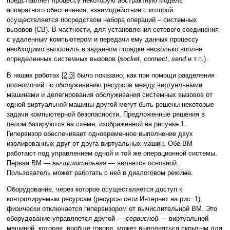
представляет процессу некоторую абстрактную модель
аппаратного обеспечения, взаимодействие с которой
осуществляется посредством набора операций – системных
вызовов (СВ). В частности, для установления сетевого соединения
с удаленным компьютером и передачи ему данных процессу
необходимо выполнить в заданном порядке несколько вполне
определенных системных вызовов (
socket
,
connect
,
send
и т.п.).
В наших работах
[2,3]
было показано, как при помощи разделения
полномочий по обслуживанию ресурсов между виртуальными
машинами и делегирования обслуживания системных вызовов от
одной виртуальной машины другой могут быть решены некоторые
задачи компьютерной безопасности. Предложенные решения в
целом базируются на схеме, изображенной на рисунке 1.
Гипервизор обеспечивает одновременное выполнение двух
изолированных друг от друга виртуальных машин. Обе ВМ
работают под управлением одной и той же операционной системы.
Первая ВМ —
вычислительная
— является основной.
Пользователь может работать с ней в диалоговом режиме.
Оборудование, через которое осуществляется доступ к
контролируемым ресурсам (ресурсы сети Интернет на рис. 1),
физически отключается гипервизором от вычислительной ВМ. Это
оборудование управляется другой —
сервисной
— виртуальной
машиной, которая, вообще говоря, может выполняться скрытым для