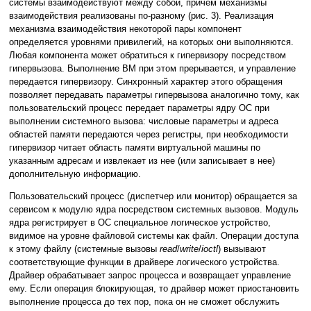
системы взаимодействуют между собой, причем механизмы
взаимодействия реализованы по-разному (рис. 3). Реализация
механизма взаимодействия некоторой пары компонент
определяется уровнями привилегий, на которых они выполняются.
Любая компонента может обратиться к гипервизору посредством
гипервызова. Выполнение ВМ при этом прерывается, и управление
передается гипервизору. Синхронный характер этого обращения
позволяет передавать параметры гипервызова аналогично тому, как
пользовательский процесс передает параметры ядру ОС при
выполнении системного вызова: числовые параметры и адреса
областей памяти передаются через регистры, при необходимости
гипервизор читает область памяти виртуальной машины по
указанным адресам и извлекает из нее (или записывает в нее)
дополнительную информацию.
Пользовательский процесс (диспетчер или монитор) обращается за
сервисом к модулю ядра посредством системных вызовов. Модуль
ядра регистрирует в ОС специальное логическое устройство,
видимое на уровне файловой системы как файл. Операции доступа
к этому файлу (системные вызовы
read
/
write
/
ioctl
) вызывают
соответствующие функции в драйвере логического устройства.
Драйвер обрабатывает запрос процесса и возвращает управление
ему. Если операция блокирующая, то драйвер может приостановить
выполнение процесса до тех пор, пока он не сможет обслужить