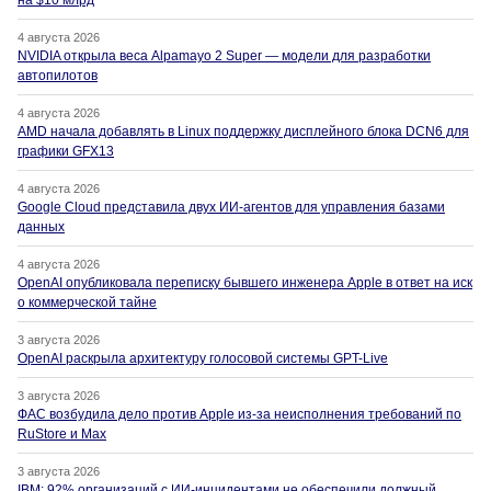
на $10 млрд
4 августа 2026
NVIDIA открыла веса Alpamayo 2 Super — модели для разработки
автопилотов
4 августа 2026
AMD начала добавлять в Linux поддержку дисплейного блока DCN6 для
графики GFX13
4 августа 2026
Google Cloud представила двух ИИ-агентов для управления базами
данных
4 августа 2026
OpenAI опубликовала переписку бывшего инженера Apple в ответ на иск
о коммерческой тайне
3 августа 2026
OpenAI раскрыла архитектуру голосовой системы GPT-Live
3 августа 2026
ФАС возбудила дело против Apple из-за неисполнения требований по
RuStore и Max
3 августа 2026
IBM: 92% организаций с ИИ-инцидентами не обеспечили должный