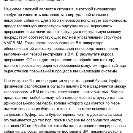
Наиболее сложной является ситуация, в которой гипервизору
требуется известить компоненты в виртуальной машине о
некотором событии. Для этого гипервизор использует возможность,
предоставляемую аппаратурой виртуализации, вбрасывать
прерывания и исключительные ситуации в виртуальную машину
посредством соответствующих полей в управляющей структуре
VMCB ВМ. Тогда после возобновления ВМ аппаратура
обеспечивает ей доставку прерывания непосредственно перед
выполнением первой инструкции в ВМ. В результате вброса
прерывания ОС передает управление на обработчик (вектор)
данного прерывания, зарегистрированный модулем ядра в таблице
обработчиков прерываний в процессе инициализации системы.
Параметры события передаются через кольцевой буфер. Буфер
физически расположен в области памяти ВМ и разделяется между
гипервизором и ВМ по схеме «поставщик – потребитель». Буфер
представляет собой замкнутый в кольцо массив структур данных
(фиксированного размера), голова которого сдвигается по мере
выемки запросов из буфера, а хвост — по мере помещения
запросов в буфер. Если буфер переполнен, то доставка запроса
откладывается до тех пор, пока в буфере не освободится место,
т.е. пока ОС не обработает хотя бы одно из ранее сгенерированных
событий. Запросы, ожидающие доставки в ВМ, накапливаются в