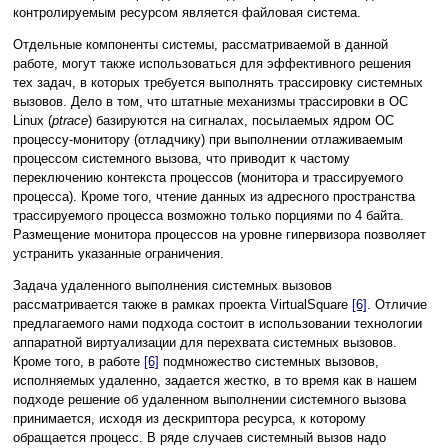
контролируемым ресурсом является файловая система.
Отдельные компоненты системы, рассматриваемой в данной
работе, могут также использоваться для эффективного решения
тех задач, в которых требуется выполнять трассировку системных
вызовов. Дело в том, что штатные механизмы трассировки в ОС
Linux (
ptrace
) базируются на сигналах, посылаемых ядром ОС
процессу-монитору (отладчику) при выполнении отлаживаемым
процессом системного вызова, что приводит к частому
переключению контекста процессов (монитора и трассируемого
процесса). Кроме того, чтение данных из адресного пространства
трассируемого процесса возможно только порциями по 4 байта.
Размещение монитора процессов на уровне гипервизора позволяет
устранить указанные ограничения.
Задача удаленного выполнения системных вызовов
рассматривается также в рамках проекта VirtualSquare
[6]
. Отличие
предлагаемого нами подхода состоит в использовании технологии
аппаратной виртуализации для перехвата системных вызовов.
Кроме того, в работе
[6]
подмножество системных вызовов,
исполняемых удаленно, задается жестко, в то время как в нашем
подходе решение об удаленном выполнении системного вызова
принимается, исходя из дескриптора ресурса, к которому
обращается процесс. В ряде случаев системный вызов надо