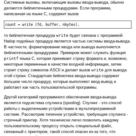
Системные вызовы, включающие вызовы ввода-вывода, обычно
делаются библиотечными процедурами. Если программа,
написанная на языке С, содержит вызов
count = write (fd, buffer, nbytes),
то библиотечная процедура
write
будет связана с программой.
Набор подобных процедур является частью системы ввода-вывода.
В частности, форматирование ввода или вывода выполняется
библиотечными процедурами. Примером может служить функция
printf
языка С, которая принимает строку формата и, возможно,
некоторые переменные в качестве входной информации, затем
строит строку символов ASCII и делает вызов
write
для вывода
этой строки. Стандартная библиотека ввода-вывода содержит
большое число процедур, которые выполняют ввод-вывод и
работают как часть пользовательской программы.
Другой категорией программного обеспечения ввода-вывода
является подсистема спулинга (spooling). Спулинг - это способ
работы с выделенными устройствами в мультипрограммной
системе. Рассмотрим типичное устройство, требующее спулинга -
строчный принтер. Хотя технически легко позволить каждому
пользовательскому процессу открыть специальный файл,
связанный с принтером, такой способ опасен из-за того, что