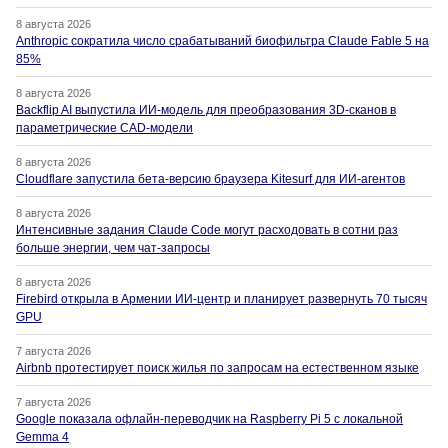
8 августа 2026
Anthropic сократила число срабатываний биофильтра Claude Fable 5 на
85%
8 августа 2026
Backflip AI выпустила ИИ-модель для преобразования 3D-сканов в
параметрические CAD-модели
8 августа 2026
Cloudflare запустила бета-версию браузера Kitesurf для ИИ-агентов
8 августа 2026
Интенсивные задания Claude Code могут расходовать в сотни раз
больше энергии, чем чат-запросы
8 августа 2026
Firebird открыла в Армении ИИ-центр и планирует развернуть 70 тысяч
GPU
7 августа 2026
Airbnb протестирует поиск жилья по запросам на естественном языке
7 августа 2026
Google показала офлайн-переводчик на Raspberry Pi 5 с локальной
Gemma 4