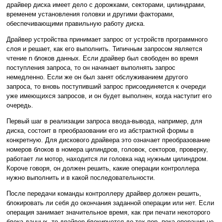
драйвер диска имеет дело с дорожками, секторами, цилиндрами,
временем установления головки и другими факторами,
обеспечивающими правильную работу диска.
Драйвер устройства принимает запрос от устройств программного
слоя и решает, как его выполнить. Типичным запросом является
чтение n блоков данных. Если драйвер был свободен во время
поступления запроса, то он начинает выполнять запрос
немедленно. Если же он был занят обслуживанием другого
запроса, то вновь поступивший запрос присоединяется к очереди
уже имеющихся запросов, и он будет выполнен, когда наступит его
очередь.
Первый шаг в реализации запроса ввода-вывода, например, для
диска, состоит в преобразовании его из абстрактной формы в
конкретную. Для дискового драйвера это означает преобразование
номеров блоков в номера цилиндров, головок, секторов, проверку,
работает ли мотор, находится ли головка над нужным цилиндром.
Короче говоря, он должен решить, какие операции контроллера
нужно выполнить и в какой последовательности.
После передачи команды контроллеру драйвер должен решить,
блокировать ли себя до окончания заданной операции или нет. Если
операция занимает значительное время, как при печати некоторого
блока данных, то драйвер блокируется до тех пор, пока операция не