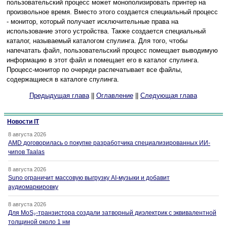
пользовательский процесс может монополизировать принтер на
произвольное время. Вместо этого создается специальный процесс
- монитор, который получает исключительные права на
использование этого устройства. Также создается специальный
каталог, называемый каталогом спулинга. Для того, чтобы
напечатать файл, пользовательский процесс помещает выводимую
информацию в этот файл и помещает его в каталог спулинга.
Процесс-монитор по очереди распечатывает все файлы,
содержащиеся в каталоге спулинга.
Предыдущая глава
||
Оглавление
||
Следующая глава
Новости IT
8 августа 2026
AMD договорилась о покупке разработчика специализированных ИИ-
чипов Taalas
8 августа 2026
Suno ограничит массовую выгрузку AI-музыки и добавит
аудиомаркировку
8 августа 2026
Для MoS₂-транзистора создали затворный диэлектрик с эквивалентной
толщиной около 1 нм