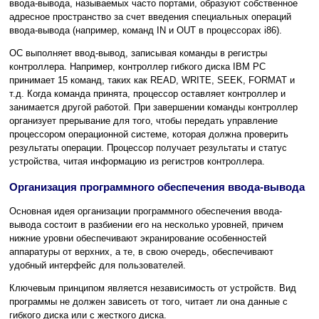
ввода-вывода, называемых часто портами, образуют собственное
адресное пространство за счет введения специальных операций
ввода-вывода (например, команд IN и OUT в процессорах i86).
ОС выполняет ввод-вывод, записывая команды в регистры
контроллера. Например, контроллер гибкого диска IBM PC
принимает 15 команд, таких как READ, WRITE, SEEK, FORMAT и
т.д. Когда команда принята, процессор оставляет контроллер и
занимается другой работой. При завершении команды контроллер
организует прерывание для того, чтобы передать управление
процессором операционной системе, которая должна проверить
результаты операции. Процессор получает результаты и статус
устройства, читая информацию из регистров контроллера.
Организация программного обеспечения ввода-вывода
Основная идея организации программного обеспечения ввода-
вывода состоит в разбиении его на несколько уровней, причем
нижние уровни обеспечивают экранирование особенностей
аппаратуры от верхних, а те, в свою очередь, обеспечивают
удобный интерфейс для пользователей.
Ключевым принципом является независимость от устройств. Вид
программы не должен зависеть от того, читает ли она данные с
гибкого диска или с жесткого диска.