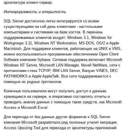
архитектуре клиент-сервер.
Интегрируемость и открытость
SQL Server достаточно легко интегрируется со всеми
существующими на сей день клиентами - настольными
компьютерами и системами на базе хостов. В перечень
поддерживаемых клиентов входят: Windows 3.1, Windows for
Workgroups 3.11, Windows NT Workstation, MS-DOS, OS/2 и Apple
Macintosh. Для поддержки клиентов, работающих на UNIX и VMS,
можно воспользоваться программным обеспечением Open Client
Software компании Sybase. Сетевая поддержка включает Microsoft
Windows NT Server, Microsoft LAN Manager, Novell NetWare, сети с
протоколами стека TCP/IP, IBM LAN Server, Banyan VINES, DEC
PATHWORKS и Apple AppleTalk. Все сети поддерживаются с
помощью их родных протоколов.
Конечные пользователи могут получить доступ к данным,
хранящимся на сервере, и оперативно составлять отчеты и
проводить анализ данных с помощью таких средств, как Microsoft
Access и Microsoft Excel.
Для перехода от баз данных других форматов к SQL Server
компания Microsoft разработала ряд полезных утилит миграции:
Access Upsizing Tool для перехода от архитектуры приложений