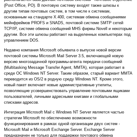
(Post Office, PO). В почтовую систему входят также шлюзы к
другим типам почтовых систем, в том числе к системам,
основанным на стандарте X.400, системам обмена сообщениями
мейнфреймов PROFS и SNADS, почтовой системе SMTP сетей
TCP/IP, системе обмена сообщений MHS фирмы Novell и некоторым
другим. Все эти шлюзы работают на выделенных компьютерах под
управлением DOS.
Недавно компания Microsoft объявила о выпуске новой версии
почтовой системы Microsoft Mail Server 3.5, включающей новую
версию многозадачной программы-агента передачи сообщений
(Multitasking Message Transfer Agent, MMTA), которая работает в
среде ОС Windows NT Server. Таким образом, старый вариант MMTA
переводится из OS/2 в родную среду Windows NT. Кроме этого,
новый пакет включает новые административные утилиты,
позволяющие усовершенствовать управление почтовыми ящиками
пользователей, личными адресными книгами и глобальными
списками адресов.
Интеграция Microsoft Mail с Windows NT Server является частью
стратегии Microsoft по обеспечению возможности
функционирования в рамках одной организации двух систем -
Microsoft Mail и Microsoft Exchange Server. Exchange Server
предназначен не только для поддержки почтового обмена