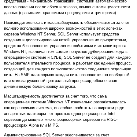
средствами - механизмом транзакций, системой автоматического
восстановления после сбоев и отказов, компонентами целостности
данных (правилами, хранимыми процедурами и триггерами).
Производительность и масштабируемость обеспечиваются за счет
полного использования широких возможностей в этих аспектах
сервера Windows NT Server. SQL Server использует средства
создания и диспетчирования нитей, управления их приоритетами,
средства безопасности, управления событиями и их мониторинга
Windows NT, исключая тем самым ненужное дублирование кода в
операционной системе и СУБД. SQL Server не создает для каждого
пользователя отдельного процесса, а работает как единый процесс,
создающий для каждого пользовательского соединения отдельную
нить. На SMP платформах каждая нить назначается на свободный
или малозагруженный центральный процессор, обеспечивая
динамическую балансировку загрузки.
Масштабируемость достигается за счет того, что сама
операционная система Windows NT изначально разрабатывалась
как переносимая система, способная работать на широком ряде
аппаратных платформ - от простых однопроцессорных Intel-
серверов до мощных многопроцессорных серверов на RISC-
процессорах Alpha или MIPS.
Администрирование SQL Server обеспечивается за счет