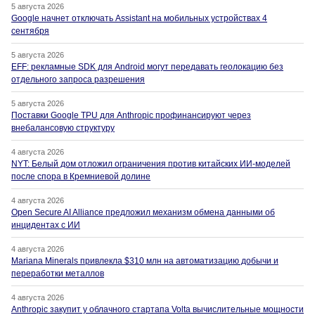
5 августа 2026
Google начнет отключать Assistant на мобильных устройствах 4
сентября
5 августа 2026
EFF: рекламные SDK для Android могут передавать геолокацию без
отдельного запроса разрешения
5 августа 2026
Поставки Google TPU для Anthropic профинансируют через
внебалансовую структуру
4 августа 2026
NYT: Белый дом отложил ограничения против китайских ИИ-моделей
после спора в Кремниевой долине
4 августа 2026
Open Secure AI Alliance предложил механизм обмена данными об
инцидентах с ИИ
4 августа 2026
Mariana Minerals привлекла $310 млн на автоматизацию добычи и
переработки металлов
4 августа 2026
Anthropic закупит у облачного стартапа Volta вычислительные мощности