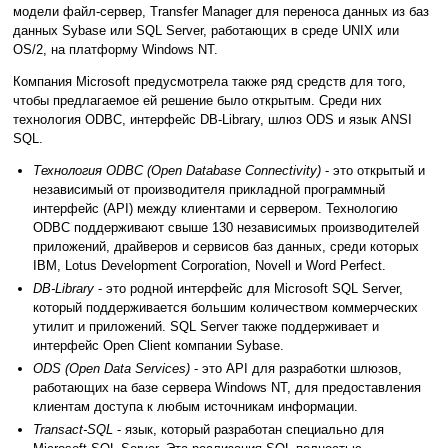
модели файл-сервер, Transfer Manager для переноса данных из баз
данных Sybase или SQL Server, работающих в среде UNIX или
OS/2, на платформу Windows NT.
Компания Microsoft предусмотрела также ряд средств для того,
чтобы предлагаемое ей решение было открытым. Среди них
технология ODBC, интерфейс DB-Library, шлюз ODS и язык ANSI
SQL.
Технология ODBC (Open Database Connectivity)
- это открытый и
независимый от производителя прикладной программный
интерфейс (API) между клиентами и сервером. Технологию
ODBC поддерживают свыше 130 независимых производителей
приложений, драйверов и сервисов баз данных, среди которых
IBM, Lotus Development Corporation, Novell и Word Perfect.
DB-Library
- это родной интерфейс для Microsoft SQL Server,
который поддерживается большим количеством коммерческих
утилит и приложений. SQL Server также поддерживает и
интерфейс Open Client компании Sybase.
ODS (Open Data Services)
- это API для разработки шлюзов,
работающих на базе сервера Windows NT, для предоставления
клиентам доступа к любым источникам информации.
Transact-SQL
- язык, который разработан специально для