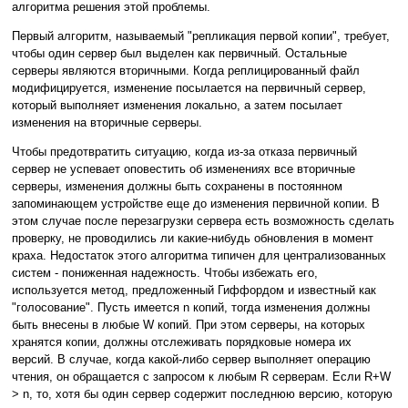
алгоритма решения этой проблемы.
Первый алгоритм, называемый "репликация первой копии", требует,
чтобы один сервер был выделен как первичный. Остальные
серверы являются вторичными. Когда реплицированный файл
модифицируется, изменение посылается на первичный сервер,
который выполняет изменения локально, а затем посылает
изменения на вторичные серверы.
Чтобы предотвратить ситуацию, когда из-за отказа первичный
сервер не успевает оповестить об изменениях все вторичные
серверы, изменения должны быть сохранены в постоянном
запоминающем устройстве еще до изменения первичной копии. В
этом случае после перезагрузки сервера есть возможность сделать
проверку, не проводились ли какие-нибудь обновления в момент
краха. Недостаток этого алгоритма типичен для централизованных
систем - пониженная надежность. Чтобы избежать его,
используется метод, предложенный Гиффордом и известный как
"голосование". Пусть имеется n копий, тогда изменения должны
быть внесены в любые W копий. При этом серверы, на которых
хранятся копии, должны отслеживать порядковые номера их
версий. В случае, когда какой-либо сервер выполняет операцию
чтения, он обращается с запросом к любым R серверам. Если R+W
> n, то, хотя бы один сервер содержит последнюю версию, которую