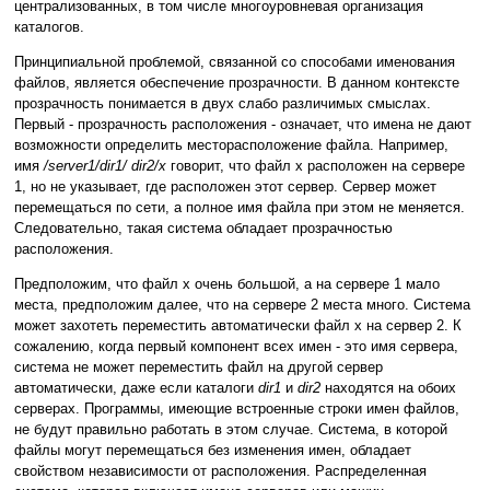
централизованных, в том числе многоуровневая организация
каталогов.
Принципиальной проблемой, связанной со способами именования
файлов, является обеспечение прозрачности. В данном контексте
прозрачность понимается в двух слабо различимых смыслах.
Первый - прозрачность расположения - означает, что имена не дают
возможности определить месторасположение файла. Например,
имя
/server1/dir1/ dir2/x
говорит, что файл x расположен на сервере
1, но не указывает, где расположен этот сервер. Сервер может
перемещаться по сети, а полное имя файла при этом не меняется.
Следовательно, такая система обладает прозрачностью
расположения.
Предположим, что файл x очень большой, а на сервере 1 мало
места, предположим далее, что на сервере 2 места много. Система
может захотеть переместить автоматически файл x на сервер 2. К
сожалению, когда первый компонент всех имен - это имя сервера,
система не может переместить файл на другой сервер
автоматически, даже если каталоги
dir1
и
dir2
находятся на обоих
серверах. Программы, имеющие встроенные строки имен файлов,
не будут правильно работать в этом случае. Система, в которой
файлы могут перемещаться без изменения имен, обладает
свойством независимости от расположения. Распределенная