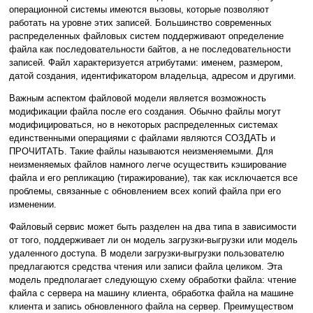
операционной системы имеются вызовы, которые позволяют
работать на уровне этих записей. Большинство современных
распределенных файловых систем поддерживают определение
файла как последовательности байтов, а не последовательности
записей. Файл характеризуется атрибутами: именем, размером,
датой создания, идентификатором владельца, адресом и другими.
Важным аспектом файловой модели является возможность
модификации файла после его создания. Обычно файлы могут
модифицироваться, но в некоторых распределенных системах
единственными операциями с файлами являются СОЗДАТЬ и
ПРОЧИТАТЬ. Такие файлы называются неизменяемыми. Для
неизменяемых файлов намного легче осуществить кэширование
файла и его репликацию (тиражирование), так как исключается все
проблемы, связанные с обновлением всех копий файла при его
изменении.
Файловый сервис может быть разделен на два типа в зависимости
от того, поддерживает ли он модель загрузки-выгрузки или модель
удаленного доступа. В модели загрузки-выгрузки пользователю
предлагаются средства чтения или записи файла целиком. Эта
модель предполагает следующую схему обработки файла: чтение
файла с сервера на машину клиента, обработка файла на машине
клиента и запись обновленного файла на сервер. Преимуществом