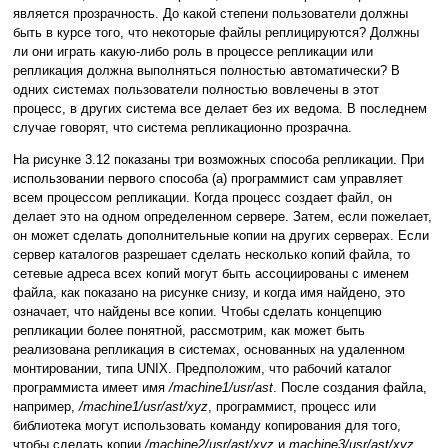
является прозрачность. До какой степени пользователи должны
быть в курсе того, что некоторые файлы реплицируются? Должны
ли они играть какую-либо роль в процессе репликации или
репликация должна выполняться полностью автоматически? В
одних системах пользователи полностью вовлечены в этот
процесс, в других система все делает без их ведома. В последнем
случае говорят, что система репликационно прозрачна.
На рисунке 3.12 показаны три возможных способа репликации. При
использовании первого способа (а) программист сам управляет
всем процессом репликации. Когда процесс создает файл, он
делает это на одном определенном сервере. Затем, если пожелает,
он может сделать дополнительные копии на других серверах. Если
сервер каталогов разрешает сделать несколько копий файла, то
сетевые адреса всех копий могут быть ассоциированы с именем
файла, как показано на рисунке снизу, и когда имя найдено, это
означает, что найдены все копии. Чтобы сделать концепцию
репликации более понятной, рассмотрим, как может быть
реализована репликация в системах, основанных на удаленном
монтировании, типа UNIX. Предположим, что рабочий каталог
программиста имеет имя
/machine1/usr/ast
. После создания файла,
например,
/machine1/usr/ast/xyz
, программист, процесс или
библиотека могут использовать команду копирования для того,
чтобы сделать копии
/machine2/usr/ast/xyz
и
machine3/usr/ast/xyz
.