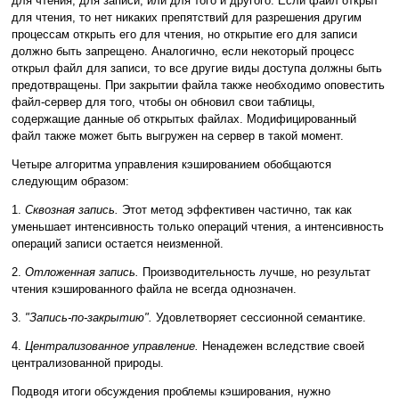
для чтения, для записи, или для того и другого. Если файл открыт
для чтения, то нет никаких препятствий для разрешения другим
процессам открыть его для чтения, но открытие его для записи
должно быть запрещено. Аналогично, если некоторый процесс
открыл файл для записи, то все другие виды доступа должны быть
предотвращены. При закрытии файла также необходимо оповестить
файл-сервер для того, чтобы он обновил свои таблицы,
содержащие данные об открытых файлах. Модифицированный
файл также может быть выгружен на сервер в такой момент.
Четыре алгоритма управления кэшированием обобщаются
следующим образом:
1.
Сквозная запись.
Этот метод эффективен частично, так как
уменьшает интенсивность только операций чтения, а интенсивность
операций записи остается неизменной.
2.
Отложенная запись.
Производительность лучше, но результат
чтения кэшированного файла не всегда однозначен.
3.
"Запись-по-закрытию".
Удовлетворяет сессионной семантике.
4.
Централизованное управление.
Ненадежен вследствие своей
централизованной природы.
Подводя итоги обсуждения проблемы кэширования, нужно