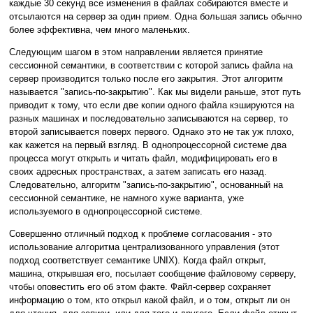
каждые 30 секунд все изменения в файлах собираются вместе и
отсылаются на сервер за один прием. Одна большая запись обычно
более эффективна, чем много маленьких.
Следующим шагом в этом направлении является принятие
сессионной семантики, в соответствии с которой запись файла на
сервер производится только после его закрытия. Этот алгоритм
называется "запись-по-закрытию". Как мы видели раньше, этот путь
приводит к тому, что если две копии одного файла кэшируются на
разных машинах и последовательно записываются на сервер, то
второй записывается поверх первого. Однако это не так уж плохо,
как кажется на первый взгляд. В однопроцессорной системе два
процесса могут открыть и читать файл, модифицировать его в
своих адресных пространствах, а затем записать его назад.
Следовательно, алгоритм "запись-по-закрытию", основанный на
сессионной семантике, не намного хуже варианта, уже
используемого в однопроцессорной системе.
Совершенно отличный подход к проблеме согласования - это
использование алгоритма централизованного управления (этот
подход соответствует семантике UNIX). Когда файл открыт,
машина, открывшая его, посылает сообщение файловому серверу,
чтобы оповестить его об этом факте. Файл-сервер сохраняет
информацию о том, кто открыл какой файл, и о том, открыт ли он