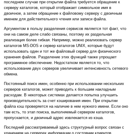
последнем случае при открытии файла требуется обращение к
серверу каталогов, который отображает символьное имя в
двоичное, а затем обращение к файловому серверу с двоичным
именем для действительного чтения или записи файла.
Аргументом в пользу разделения сервисов является тот факт, что
они на самом деле слабо связаны, поэтому их раздельная
реализация более гибкая. Например, можно реализовать сервер
каталогов MS-DOS и сервер каталогов UNIX, которые будут
использовать один и тот же файловый сервер для физического
хранения файлов. Разделение этих функций также упрощает
программное обеспечение. Недостатком является то, что
использование двух серверов увеличивает интенсивность сетевого
обмена.
Постоянный поиск имен, особенно при использовании нескольких
серверов каталогов, может приводить к большим накладным
расходам. В некоторых системах делается попытка улучшить
производительность за счет кэширования имен. При открытии
файла кэш проверяется на наличие в нем нужного имени. Если оно
там есть, то этап поиска, выполняемый сервером каталогов,
пропускается, и двоичный адрес извлекается из кэша.
Последний рассматриваемый здесь структурный вопрос связан с
хранением на серверах информации о состоянии клиентов.