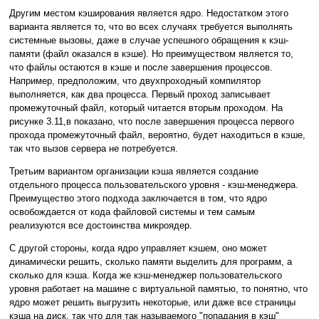
Другим местом кэширования является ядро. Недостатком этого
варианта является то, что во всех случаях требуется выполнять
системные вызовы, даже в случае успешного обращения к кэш-
памяти (файл оказался в кэше). Но преимуществом является то,
что файлы остаются в кэше и после завершения процессов.
Например, предположим, что двухпроходный компилятор
выполняется, как два процесса. Первый проход записывает
промежуточный файл, который читается вторым проходом. На
рисунке 3.11,в показано, что после завершения процесса первого
прохода промежуточный файл, вероятно, будет находиться в кэше,
так что вызов сервера не потребуется.
Третьим вариантом организации кэша является создание
отдельного процесса пользовательского уровня - кэш-менеджера.
Преимущество этого подхода заключается в том, что ядро
освобождается от кода файловой системы и тем самым
реализуются все достоинства микроядер.
С другой стороны, когда ядро управляет кэшем, оно может
динамически решить, сколько памяти выделить для программ, а
сколько для кэша. Когда же кэш-менеджер пользовательского
уровня работает на машине с виртуальной памятью, то понятно, что
ядро может решить выгрузить некоторые, или даже все страницы
кэша на диск, так что для так называемого "попадания в кэш"