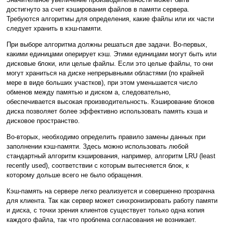
достигнуто за счет кэширования файлов в памяти сервера.
Требуются алгоритмы для определения, какие файлы или их части
следует хранить в кэш-памяти.
При выборе алгоритма должны решаться две задачи. Во-первых,
какими единицами оперирует кэш. Этими единицами могут быть или
дисковые блоки, или целые файлы. Если это целые файлы, то они
могут храниться на диске непрерывными областями (по крайней
мере в виде больших участков), при этом уменьшается число
обменов между памятью и диском а, следовательно,
обеспечивается высокая производительность. Кэширование блоков
диска позволяет более эффективно использовать память кэша и
дисковое пространство.
Во-вторых, необходимо определить правило замены данных при
заполнении кэш-памяти. Здесь можно использовать любой
стандартный алгоритм кэширования, например, алгоритм LRU (least
recently used), соответствии с которым вытесняется блок, к
которому дольше всего не было обращения.
Кэш-память на сервере легко реализуется и совершенно прозрачна
для клиента. Так как сервер может синхронизировать работу памяти
и диска, с точки зрения клиентов существует только одна копия
каждого файла, так что проблема согласования не возникает.