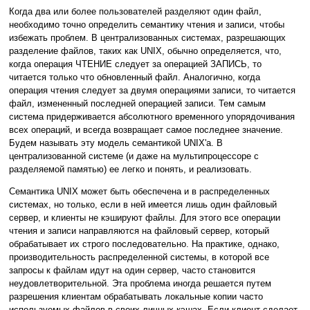
Когда два или более пользователей разделяют один файл,
необходимо точно определить семантику чтения и записи, чтобы
избежать проблем. В централизованных системах, разрешающих
разделение файлов, таких как UNIX, обычно определяется, что,
когда операция ЧТЕНИЕ следует за операцией ЗАПИСЬ, то
читается только что обновленный файл. Аналогично, когда
операция чтения следует за двумя операциями записи, то читается
файл, измененный последней операцией записи. Тем самым
система придерживается абсолютного временного упорядочивания
всех операций, и всегда возвращает самое последнее значение.
Будем называть эту модель семантикой UNIX'а. В
централизованной системе (и даже на мультипроцессоре с
разделяемой памятью) ее легко и понять, и реализовать.
Семантика UNIX может быть обеспечена и в распределенных
системах, но только, если в ней имеется лишь один файловый
сервер, и клиенты не кэшируют файлы. Для этого все операции
чтения и записи направляются на файловый сервер, который
обрабатывает их строго последовательно. На практике, однако,
производительность распределенной системы, в которой все
запросы к файлам идут на один сервер, часто становится
неудовлетворительной. Эта проблема иногда решается путем
разрешения клиентам обрабатывать локальные копии часто
используемых файлов в своих личных кэшах. Если клиент сделает