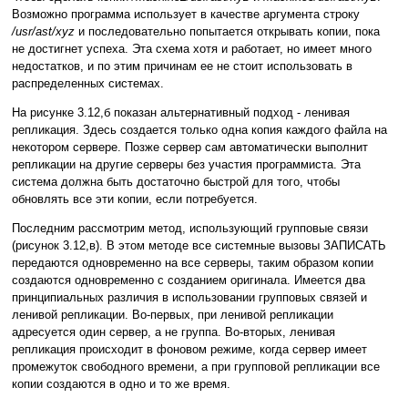
Возможно программа использует в качестве аргумента строку
/usr/ast/xyz
и последовательно попытается открывать копии, пока
не достигнет успеха. Эта схема хотя и работает, но имеет много
недостатков, и по этим причинам ее не стоит использовать в
распределенных системах.
На рисунке 3.12,б показан альтернативный подход - ленивая
репликация. Здесь создается только одна копия каждого файла на
некотором сервере. Позже сервер сам автоматически выполнит
репликации на другие серверы без участия программиста. Эта
система должна быть достаточно быстрой для того, чтобы
обновлять все эти копии, если потребуется.
Последним рассмотрим метод, использующий групповые связи
(рисунок 3.12,в). В этом методе все системные вызовы ЗАПИСАТЬ
передаются одновременно на все серверы, таким образом копии
создаются одновременно с созданием оригинала. Имеется два
принципиальных различия в использовании групповых связей и
ленивой репликации. Во-первых, при ленивой репликации
адресуется один сервер, а не группа. Во-вторых, ленивая
репликация происходит в фоновом режиме, когда сервер имеет
промежуток свободного времени, а при групповой репликации все
копии создаются в одно и то же время.