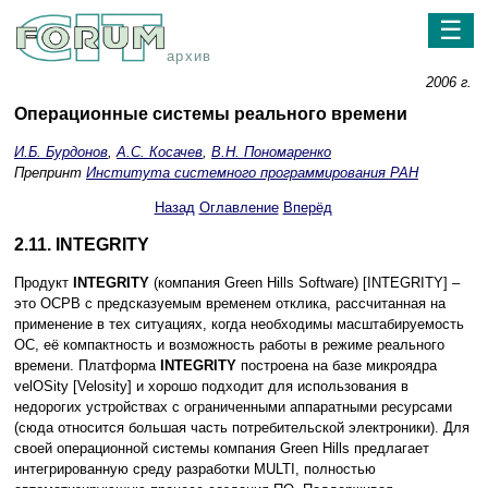
☰
архив
2006 г.
Операционные системы реального времени
И.Б. Бурдонов
,
А.С. Косачев
,
В.Н. Пономаренко
Препринт
Института системного программирования РАН
Назад
Оглавление
Вперёд
2.11. INTEGRITY
Продукт
INTEGRITY
(компания Green Hills Software) [INTEGRITY] –
это ОСРВ с предсказуемым временем отклика, рассчитанная на
применение в тех ситуациях, когда необходимы масштабируемость
ОС, её компактность и возможность работы в режиме реального
времени. Платформа
INTEGRITY
построена на базе микроядра
velOSity [Velosity] и хорошо подходит для использования в
недорогих устройствах с ограниченными аппаратными ресурсами
(сюда относится большая часть потребительской электроники). Для
своей операционной системы компания Green Hills предлагает
интегрированную среду разработки MULTI, полностью