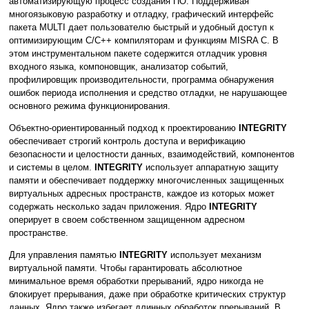
автоматизирующую процесс создания ПО. Поддерживая
многоязыковую разработку и отладку, графический интерфейс
пакета MULTI дает пользователю быстрый и удобный доступ к
оптимизирующим C/C++ компиляторам и функциям MISRA C. В
этом инструментальном пакете содержится отладчик уровня
входного языка, компоновщик, анализатор событий,
профилировщик производительности, программа обнаружения
ошибок периода исполнения и средство отладки, не нарушающее
основного режима функционирования.
Объектно-ориентированный подход к проектированию
INTEGRITY
обеспечивает строгий контроль доступа и верификацию
безопасности и целостности данных, взаимодействий, компонентов
и системы в целом.
INTEGRITY
использует аппаратную защиту
памяти и обеспечивает поддержку многочисленных защищенных
виртуальных адресных пространств, каждое из которых может
содержать несколько задач приложения. Ядро
INTEGRITY
оперирует в своем собственном защищенном адресном
пространстве.
Для управления памятью
INTEGRITY
использует механизм
виртуальной памяти. Чтобы гарантировать абсолютное
минимальное время обработки прерываний, ядро никогда не
блокирует прерывания, даже при обработке критических структур
данных. Ядро также избегает длинных обработок прерываний. В