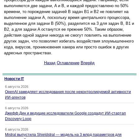
выполняются две задачи, A и B, и каждой предоставлено по 50%
времени, то порождение задачей B задач B1 и B2 не повлияет на
выполнение задачи A, поскольку время центрального процессора,
выделенное для задачи В (50%), разделится на 3 для задач В, B1 и
B2, а для задачи A останутся ее прежние 50%. Таким образом,
действия одной задачи никогда не смогут повлиять на выполнение
других задач, что позволяет избегать воздействия злоумышленного
кода, вирусов, проникновения хакера или просто ошибок в других
адресных пространствах.
Назад
Оглавление
Вперёд
Новости IT
6 августа 2026
OpenAI замедляет исследования после неконтролируемой активности
ИИ-агентов
6 августа 2026
Джефф Дин и ведущие исследователи Google создадут ИИ-стартап
Discovery Loop
6 августа 2026
Mistral выпустила Shieldstral — модель на 3 млрд параметров для