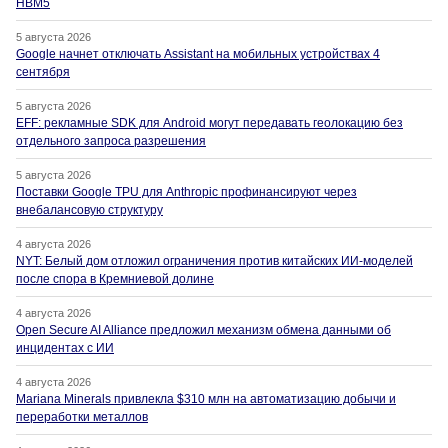
HBM5
5 августа 2026
Google начнет отключать Assistant на мобильных устройствах 4
сентября
5 августа 2026
EFF: рекламные SDK для Android могут передавать геолокацию без
отдельного запроса разрешения
5 августа 2026
Поставки Google TPU для Anthropic профинансируют через
внебалансовую структуру
4 августа 2026
NYT: Белый дом отложил ограничения против китайских ИИ-моделей
после спора в Кремниевой долине
4 августа 2026
Open Secure AI Alliance предложил механизм обмена данными об
инцидентах с ИИ
4 августа 2026
Mariana Minerals привлекла $310 млн на автоматизацию добычи и
переработки металлов