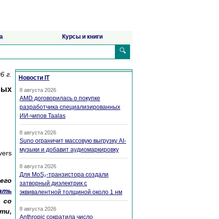
а
Курсы и книги
🔍
6 г.
Новости IT
ных
8 августа 2026
AMD договорилась о покупке
разработчика специализированных
ИИ-чипов Taalas
8 августа 2026
Suno ограничит массовую выгрузку AI-
музыки и добавит аудиомаркировку
vers
8 августа 2026
Для MoS₂-транзистора создали
его
затворный диэлектрик с
ать
эквивалентной толщиной около 1 нм
 со
8 августа 2026
сти,
Anthropic сократила число