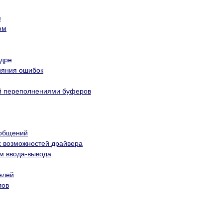
м
ом
ядре
ияния ошибок
ий переполнениями буферов
ообщений
х возможностей драйвера
ам ввода-вывода
елей
лов