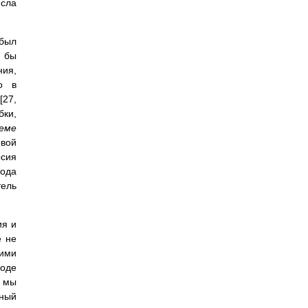
исла
 был
о бы
ия,
о в
[27,
бки,
ъеме
овой
рсия
кода
тель
ия и
е не
ими
коде
е мы
нный