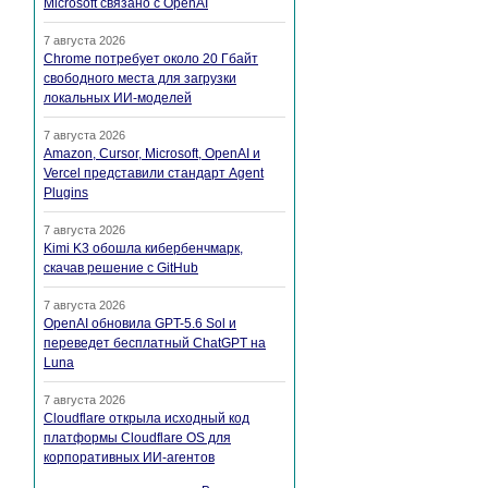
Microsoft связано с OpenAI
7 августа 2026
Chrome потребует около 20 Гбайт
свободного места для загрузки
локальных ИИ-моделей
7 августа 2026
Amazon, Cursor, Microsoft, OpenAI и
Vercel представили стандарт Agent
Plugins
7 августа 2026
Kimi K3 обошла кибербенчмарк,
скачав решение с GitHub
7 августа 2026
OpenAI обновила GPT-5.6 Sol и
переведет бесплатный ChatGPT на
Luna
7 августа 2026
Cloudflare открыла исходный код
платформы Cloudflare OS для
корпоративных ИИ-агентов