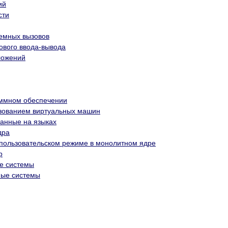
ий
сти
темных вызовов
кового ввода-вывода
ложений
аммном обеспечении
ьзованием виртуальных машин
ванные на языках
дра
пользовательском режиме в монолитном ядре
р
е системы
ные системы