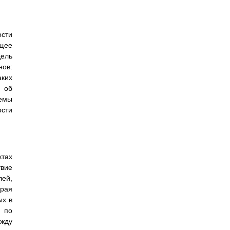
ости
ющее
дель
нов:
аких
 об
темы
ости
ктах
твие
лей,
рая
ых в
, по
ежду