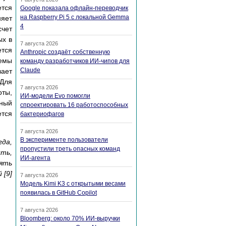
ется
Google показала офлайн-переводчик
на Raspberry Pi 5 с локальной Gemma
няет
4
счет
ых в
7 августа 2026
ется
Anthropic создаёт собственную
темы
команду разработчиков ИИ-чипов для
Claude
вает
 Для
7 августа 2026
оты,
ИИ-модели Evo помогли
нный
спроектировать 16 работоспособных
ется
бактериофагов
7 августа 2026
В эксперименте пользователи
гда,
пропустили треть опасных команд
ить,
ИИ-агента
нять
 [9]
7 августа 2026
Модель Kimi K3 с открытыми весами
появилась в GitHub Copilot
7 августа 2026
Bloomberg: около 70% ИИ-выручки