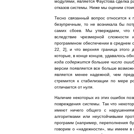
модулями, является Фаустова сделка р
отказов системы. Ниже мы оценим стои
Тесно связанный вопрос относится к
безупречным, то не возникала бы по
самих сбоев. Мы утверждаем, что б
вследствие чрезмерной сложности 
программном обеспечении в среднем со
22, 2], и что верхняя граница этого 
которые, в конце концов, удавалось об
кода содержится большее число оши
версии появляется все больше возможно
является менее надежной, чем преды
стремится к стабилизации по мере р
отличается от нуля.
Наличие некоторых из этих ошибок по
повреждения системы. Так что некот
имеют ничего общего с нарушениям
алгоритмами или неустойчивыми прот
программ (например, переполнения буф
говорим о «надежности», мы имеем в в