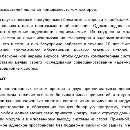
льзователей является ненадежность компьютеров.
 науки привыкли к регулярным сбоям компьютеров и к необходим
анавливать патчи программного обеспечения. Однако подавля
 это отсутствие надежности неприемлемым. Их внутренняя мо
вывается на опыте использования телевизоров и видеомагнитофо
 его к сети, и оно безупречно работает в течение 10 лет. Ник
лений программного обеспечения, никаких газетных историй
 бесконечной череды вирусов. Чтобы сделать компьютерные сис
ставим целью своего исследования совершенствование надежн
ерационных систем.
зы?
в операционных систем кроется в двух принципиальных дефе
системам: наличие слишком большого числа привилегий и отсутс
ски все операционные системы состоят из многочисленных моду
ространстве и образующих единую бинарную программу, кото
любом модуле может легко привести к разрушению структур данн
им модуле и к мгновенному выходу системы из строя. Причиной
иное адресное пространство без поддержки какой-либо защиты м