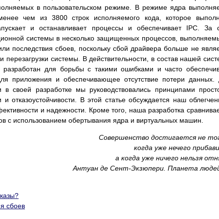
ыполняемых в пользовательском режиме. В режиме ядра выполня
менее чем из 3800 строк исполняемого кода, которое выпол
апускает и останавливает процессы и обеспечивает IPC. За 
ционной системы в несколько защищенных процессов, выполняем
ли последствия сбоев, поскольку сбой драйвера больше не явля
и перезагрузки системы. В действительности, в состав нашей сис
й разработан для борьбы с такими ошибками и часто обеспечи
для приложения и обеспечивающее отсутствие потери данных.
 в своей разработке мы руководствовались принципами прост
 и отказоустойчивости. В этой статье обсуждается наш облегче
фективности и надежности. Кроме того, наша разработка сравнива
ов с использованием обертывания ядра и виртуальных машин.
Совершенство достигается не то
когда уже нечего прибав
а когда уже ничего нельзя от
Антуан де Сент-Экзюпери. Планета людей
тказы?
я сбоев