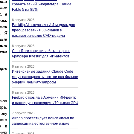
тьи
срабатываний биофильтра Claude
ные
Fable 5 на 85%
, в
ам.
8 августа 2026
Backflip AI выпустила ИИ-модель для
мся
преобразования 3D-сканов в
. Я
параметрические CAD-модели
ные
ною
8 августа 2026
Cloudflare запустила бета-версию
кам
браузера Kitesurf для ИИ-агентов
8 августа 2026
цов
Интенсивные задания Claude Code
могут расходовать в сотни раз больше
энергии, чем чат-запросы
8 августа 2026
Firebird открыла в Армении ИИ-центр
з-за
и планирует развернуть 70 тысяч GPU
дра,
нову
7 августа 2026
Airbnb протестирует поиск жилья по
ного
запросам на естественном языке
а в
нную
7 августа 2026