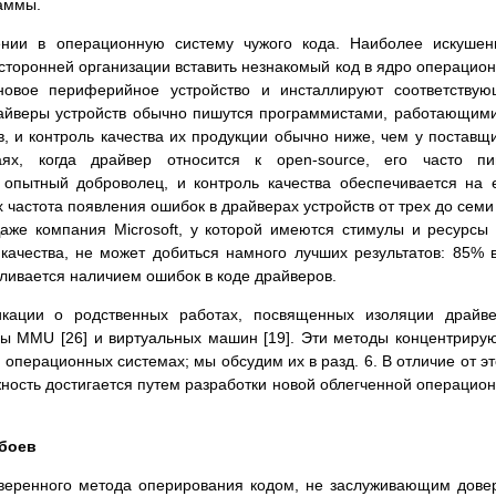
раммы.
ении в операционную систему чужого кода. Наиболее искуше
 сторонней организации вставить незнакомый код в ядро операцио
 новое периферийное устройство и инсталлируют соответству
райверы устройств обычно пишутся программистами, работающим
, и контроль качества их продукции обычно ниже, чем у поставщ
ях, когда драйвер относится к open-source, его часто пи
 опытный доброволец, и контроль качества обеспечивается на
x частота появления ошибок в драйверах устройств от трех до семи
Даже компания Microsoft, у которой имеются стимулы и ресурсы
качества, не может добиться намного лучших результатов: 85% 
ливается наличием ошибок в коде драйверов.
кации о родственных работах, посвященных изоляции драйве
ры MMU [26] и виртуальных машин [19]. Эти методы концентриру
перационных системах; мы обсудим их в разд. 6. В отличие от эт
ость достигается путем разработки новой облегченной операцио
сбоев
оверенного метода оперирования кодом, не заслуживающим дове