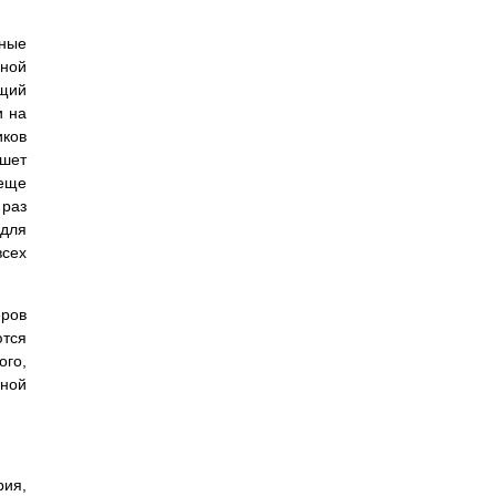
нные
нной
ющий
и на
иков
шет
 еще
 раз
 для
всех
ров
ются
ого,
нной
рия,