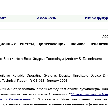
отка
Безопасность
Инфраструктур
200
ционных систем, допускающих наличие ненадеж
ерт Бос (Herbert Bos), Эндрью Таненбаум (Andrew S. Tanenbaum)
ilding Reliable Operating Systems Despite Unreliable Device Dri
), Technical Report IR-CS-018, January 2006
тоит ли переводить этот материал после публикации сво
мечательной, на мой взгляд, статьи "
Можем ли мы сдел
и и безопасными
". В данном случае мы имеем дело не
 и, конечно, текст является менее качественным (в частно