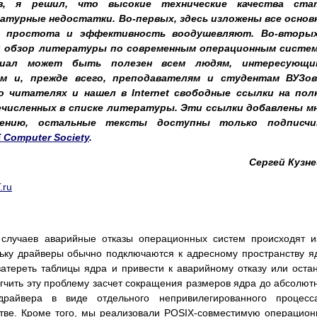
в, я решил, что высокие технические качества ста
турные недостатки. Во-первых, здесь изложены все основ
Их простота и эффективность воодушевляют. Во-вторых
й обзор литературы по современным операционным систем
иал может быть полезен всем людям, интересующи
м и, прежде всего, преподавателям и студентам ВУЗов
 читателях и нашел в Internet свободные ссылки на пол
численных в списке литературы. Эти ссылки добавлены м
ению, остальные тексты доступны только подписчи
 Computer Society
.
Сергей Кузне
.ru
 случаев аварийные отказы операционных систем происходят и
льку драйверы обычно подключаются к адресному пространству я
атереть таблицы ядра и привести к аварийному отказу или оста
гчить эту проблему засчет сокращения размеров ядра до абсолют
райвера в виде отдельного непривилегированного процесс
стве. Кроме того, мы реализовали POSIX-совместимую операцио