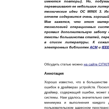
имеются повторы). Но, подума
перевешивают ее небольшие литера
технические идеи ОС MINIX 3. 
отчете содержится очень хороши
Мне кажется, что этот матер
технологией операционных систе
проявил дополнительную заботу о
тексты большинства статей, пере
в список литературы. К сожал
электронных библиотек
ACM
и
IEEE
Обсудить статью можно
на сайте CITKIT
Аннотация
Хорошо известно, что в большинстве
ошибок в драйверах устройств. Поско
драйвер, содержащий ошибки, может з
системы. Нам удалось значительно смя
минимума и выполнения каждого д
пользовательском адресном простран