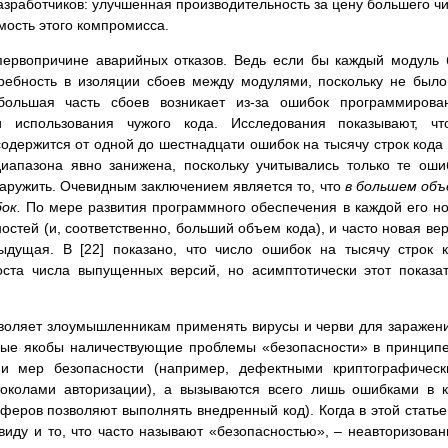
азработчиков: улучшенная производительность за цену большего ч
мость этого компромисса.
 первопричине аварийных отказов. Ведь если бы каждый модуль
требность в изоляции сбоев между модулями, поскольку не был
ольшая часть сбоев возникает из-за ошибок программирован
и использования чужого кода. Исследования показывают, чт
держится от одной до шестнадцати ошибок на тысячу строк кода 
диапазона явно занижена, поскольку учитывались только те оши
наружить. Очевидным заключением является то, что
в большем об
бок.
По мере развития программного обеспечения в каждой его н
стей (и, соответственно, больший объем кода), и часто новая ве
дущая. В [22] показано, что число ошибок на тысячу строк 
оста числа выпущенных версий, но асимптотически этот показа
зволяет злоумышленникам применять вирусы и черви для заражен
орые якобы наличествующие проблемы «безопасности» в принцип
и мер безопасности (например, дефектными криптографическ
околами авторизации), а вызываются всего лишь ошибками в 
еров позволяют выполнять внедренный код). Когда в этой стать
иду и то, что часто называют «безопасностью», – неавторизова