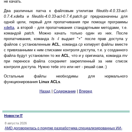
не качать.
Два различных патча к файловым утилитам
fileutils-4.0.33-acl-
0.7.4.xdelta
и
fileutils-4.0.33-acl-0.7.4.patch.gz
предназначены для
одной цели, первый для пропатчивания при помощи программы
xdelta
, а второй - для пропатчивания стандартными методами, т.е.
командой
patch
. Можно качать только один из них. После
пропатчивания, команда
ls -l
выдает "+" после прав доступа у
файлов с установленным
ACL
, команда
cp
копирует файлы вместе
с привязанными к ним списками контроля доступа, т.е. у созданного
файла будут установлен то же
ACL
, что и у оригинала, команда
mv
при переносе файла сохраняет закрепленный за ним список
контроля доступа. Нужно тебе это или нет - решай сам.:)
Остальные файлы необходимы для нормального
функционирования
Linux ACLs
.
Назад
|
Содержание
|
Вперед
Новости IT
8 августа 2026
AMD договорилась о покупке разработчика специализированных ИИ-