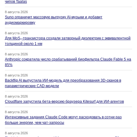
чипов Taalas
8 августа 2026
Suno ограничит массовую выгрузку AI-музыки и добавит
аудиомаркировку
8 августа 2026
Для MoS₂-транзистора создали затворный диэлектрик с эквивалентной
толщиной около 1 нм
8 августа 2026
Anthropic сократила число срабатываний биофильтра Claude Fable 5 на
85%
8 августа 2026
Backflip AI выпустила ИИ-модель для преобразования 3D-сканов в
параметрические CAD-модели
8 августа 2026
Cloudflare запустила бета-версию браузера Kitesurf для ИИ-агентов
8 августа 2026
Интенсивные задания Claude Code могут расходовать в сотни раз
больше энергии, чем чат-запросы
8 августа 2026