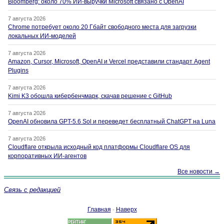
Bloomberg: около 70% ИИ-выручки Microsoft связано с OpenAI
7 августа 2026
Chrome потребует около 20 Гбайт свободного места для загрузки
локальных ИИ-моделей
7 августа 2026
Amazon, Cursor, Microsoft, OpenAI и Vercel представили стандарт Agent
Plugins
7 августа 2026
Kimi K3 обошла кибербенчмарк, скачав решение с GitHub
7 августа 2026
OpenAI обновила GPT-5.6 Sol и переведет бесплатный ChatGPT на Luna
7 августа 2026
Cloudflare открыла исходный код платформы Cloudflare OS для
корпоративных ИИ-агентов
Все новости →
Связь с редакцией
Главная
·
Наверх