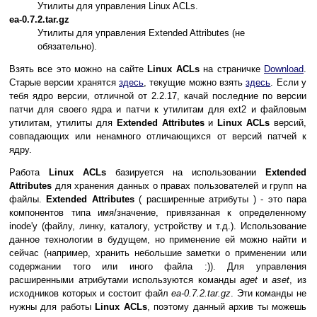
Утилиты для управления Linux ACLs.
ea-0.7.2.tar.gz
Утилиты для управления Extended Attributes (не
обязательно).
Взять все это можно на сайте
Linux ACLs
на страничке
Download
.
Старые версии хранятся
здесь
, текущие можно взять
здесь
. Если у
тебя ядро версии, отличной от 2.2.17, качай последние по версии
патчи для своего ядра и патчи к утилитам для ext2 и файловым
утилитам, утилиты для
Extended Attributes
и
Linux ACLs
версий,
совпадающих или ненамного отличающихся от версий патчей к
ядру.
Работа
Linux ACLs
базируется на использовании
Extended
Attributes
для хранения данных о правах пользователей и групп на
файлы.
Extended Attributes
( расширенные атрибуты ) - это пара
компонентов типа имя/значение, привязанная к определенному
inode'у (файлу, линку, каталогу, устройству и т.д.). Использование
данное технологии в будущем, но применение ей можно найти и
сейчас (например, хранить небольшие заметки о применении или
содержании того или иного файла :)). Для управления
расширенными атрибутами используются команды
aget
и
aset
, из
исходников которых и состоит файл
ea-0.7.2.tar.gz
. Эти команды не
нужны для работы
Linux ACLs
, поэтому данный архив ты можешь