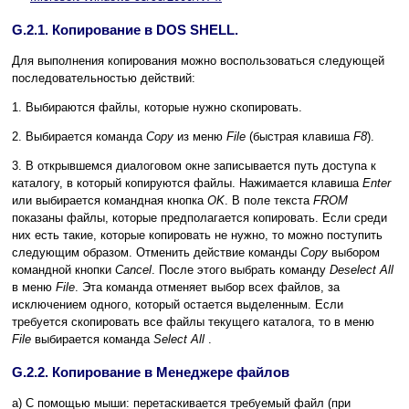
G.2.1. Копирование в DOS SHELL.
Для выполнения копирования можно воспользоваться следующей
последовательностью действий:
1. Выбираются файлы, которые нужно скопировать.
2. Выбирается команда
Copy
из меню
File
(быстрая клавиша
F8
).
3. В открывшемся диалоговом окне записывается путь доступа к
каталогу, в который копируются файлы. Нажимается клавиша
Enter
или выбирается командная кнопка
OK
. В поле текста
FROM
показаны файлы, которые предполагается копировать. Если среди
них есть такие, которые копировать не нужно, то можно поступить
следующим образом. Отменить действие команды
Copy
выбором
командной кнопки
Cancel
. После этого выбрать команду
Deselect All
в меню
File
. Эта команда отменяет выбор всех файлов, за
исключением одного, который остается выделенным. Если
требуется скопировать все файлы текущего каталога, то в меню
File
выбирается команда
Select All
.
G.2.2. Копирование в Менеджере файлов
а) С помощью мыши: перетаскивается требуемый файл (при