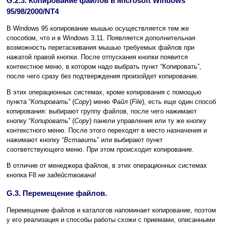
G.2.3. Копирование файлов в Microsoft Windows
95/98/2000/NT4
В Windows 95 копирование мышью осуществляется тем же
способом, что и в Windows 3.11. Появляется дополнительная
возможность перетаскивания мышью требуемых файлов при
нажатой правой кнопки. После отпускания кнопки появится
контекстное меню, в котором надо выбрать пункт “Копировать”,
после чего сразу без подтверждения произойдет копирование.
В этих операционных системах, кроме копирования с помощью
пункта “
Копировать
” (
Copy
) меню
Файл
(
File
), есть еще один способ
копирования: выбирают группу файлов, после чего нажимают
кнопку “
Копировать
” (
Copy
) панели управления или ту же кнопку
контекстного меню. После этого переходят в место назначения и
нажимают кнопку “
Вставить
” или выбирают пункт
соответствующего меню. При этом происходит копирование.
В отличие от менеджера файлов, в этих операционных системах
кнопка F8
не задействована
!
G.3. Перемещение файлов.
Перемещение файлов и каталогов напоминает копирование, поэтом
у его реализация и способы работы схожи с приемами, описанными