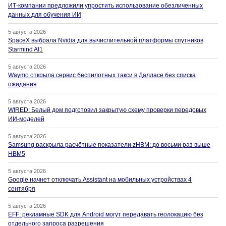
ИТ-компании предложили упростить использование обезличенных
данных для обучения ИИ
5 августа 2026
SpaceX выбрала Nvidia для вычислительной платформы спутников
Starmind AI1
5 августа 2026
Waymo открыла сервис беспилотных такси в Далласе без списка
ожидания
5 августа 2026
WIRED: Белый дом подготовил закрытую схему проверки передовых
ИИ-моделей
5 августа 2026
Samsung раскрыла расчётные показатели zHBM: до восьми раз выше
HBM5
5 августа 2026
Google начнет отключать Assistant на мобильных устройствах 4
сентября
5 августа 2026
EFF: рекламные SDK для Android могут передавать геолокацию без
отдельного запроса разрешения