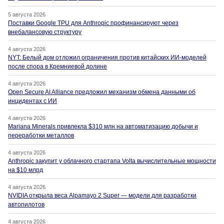
5 августа 2026
Поставки Google TPU для Anthropic профинансируют через
внебалансовую структуру
4 августа 2026
NYT: Белый дом отложил ограничения против китайских ИИ-моделей
после спора в Кремниевой долине
4 августа 2026
Open Secure AI Alliance предложил механизм обмена данными об
инцидентах с ИИ
4 августа 2026
Mariana Minerals привлекла $310 млн на автоматизацию добычи и
переработки металлов
4 августа 2026
Anthropic закупит у облачного стартапа Volta вычислительные мощности
на $10 млрд
4 августа 2026
NVIDIA открыла веса Alpamayo 2 Super — модели для разработки
автопилотов
4 августа 2026