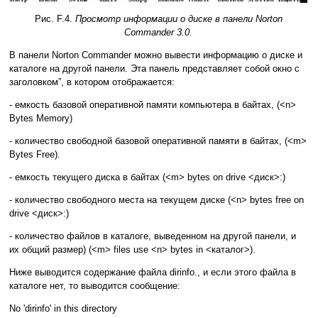
Рис. F.4.
Просмотр информации о диске в панели Norton
Commander 3.0.
В панели Norton Commander можно вывести информацию о диске и
каталоге на другой панели. Эта панель представляет собой окно с
заголовком”, в котором отображается:
- емкость базовой оперативной памяти компьютера в байтах, (<n>
Bytes Memory)
- количество свободной базовой оперативной памяти в байтах, (<m>
Bytes Free).
- емкость текущего диска в байтах (<m> bytes on drive <диск>:)
- количество свободного места на текущем диске (<n> bytes free on
drive <диск>:)
- количество файлов в каталоге, выведенном на другой панели, и
их общий размер) (<m> files use <n> bytes in <каталог>).
Ниже выводится содержание файла dirinfo., и если этого файла в
каталоге нет, то выводится сообщение:
No 'dirinfo' in this directory