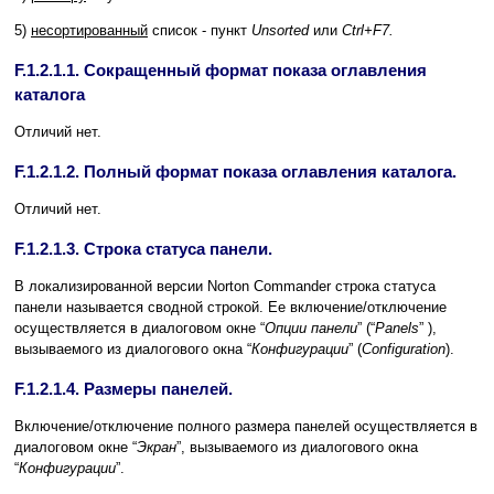
5)
несортированный
список - пункт
Unsorted
или
Ctrl+F7.
F.1.2.1.1. Сокращенный формат показа оглавления
каталога
Отличий нет.
F.1.2.1.2. Полный формат показа оглавления каталога.
Отличий нет.
F.1.2.1.3. Строка статуса панели.
В локализированной версии Norton Commander строка статуса
панели называется сводной строкой. Ее включение/отключение
осуществляется в диалоговом окне “
Опции панели
” (“
Panels
” ),
вызываемого из диалогового окна “
Конфигурации
” (
Configuration
).
F.1.2.1.4. Размеры панелей.
Включение/отключение полного размера панелей осуществляется в
диалоговом окне “
Экран
”, вызываемого из диалогового окна
“
Конфигурации
”.