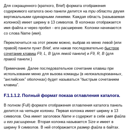
Для сокращенного (краткого, Brief) формата отображения
содержимого каталога окно панели делится на
три области
двумя
вертикальными одинарными линиями. Каждая область (называемая
колонкой
) имеет ширину в 13 символов. В колонках отображается
имя файла и через пробел - его расширение. Колонки начинаются
со слова Name (имя).
Переключиться на этот режим можно, выбрав из меню левой (или
правой) панели пункт
Brief
, или нажав последовательно
быстрое
сочетание клавиш
F9, L, B
(для
левой
панели) и
F9, R, B
(для
правой
панели.)
Примечание. Далее последовательное сочетание клавиш при
использовании меню для вызова команды (в
нелокализированных
,
“английских” оболочках) будет называться “быстрым сочетанием
клавиш”.
F.1.1.1.2. Полный формат показа оглавления каталога.
В полном (Full) формате отображения оглавления каталога панель
делится на
четыре колонки
. Первая колонка имеет ширину в 13
символов. Она имеет заголовок
Name
и содержит в себе
имя файла
и его расширение
. Вторая колонка называется
Size
и имеет в
ширину 9 символов. В ней отображается
размер файла
в байтах.