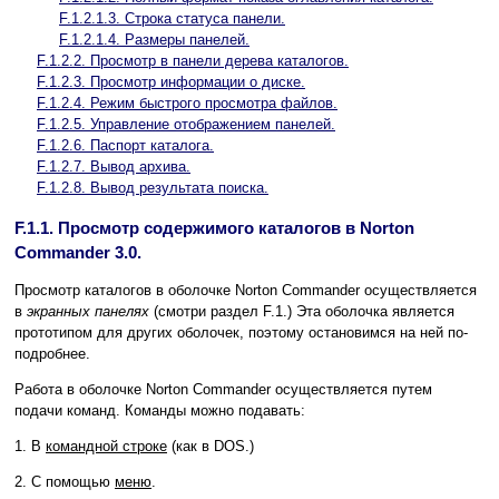
F.1.2.1.3. Строка статуса панели.
F.1.2.1.4. Размеры панелей.
F.1.2.2. Просмотр в панели дерева каталогов.
F.1.2.3. Просмотр информации о диске.
F.1.2.4. Режим быстрого просмотра файлов.
F.1.2.5. Управление отображением панелей.
F.1.2.6. Паспорт каталога.
F.1.2.7. Вывод архива.
F.1.2.8. Вывод результата поиска.
F.1.1. Просмотр содержимого каталогов в Norton
Commander 3.0.
Просмотр каталогов в оболочке Norton Commander осуществляется
в
экранных панелях
(смотри раздел F.1.) Эта оболочка является
прототипом для других оболочек, поэтому остановимся на ней по-
подробнее.
Работа в оболочке Norton Commander осуществляется путем
подачи команд. Команды можно подавать:
1. В
командной строке
(как в DOS.)
2. С помощью
меню
.