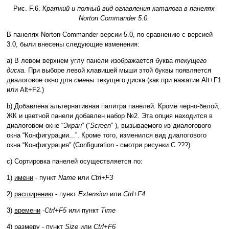
Рис. F.6.
Краткий и полный вид оглавления каталога в панелях
Norton Commander 5.0.
В панелях Norton Commander версии 5.0, по сравнению с версией
3.0, были внесены следующие изменения:
a) В левом верхнем углу панели изображается буква
текущего
диска
. При выборе левой клавишей мыши этой буквы появляется
диалоговое окно для
смены
текущего диска (как при нажатии Alt+F1
или Alt+F2.)
b) Добавлена альтернативная палитра панелей. Кроме черно-белой,
ЖК и цветной панели добавлен набор №2. Эта опция находится в
диалоговом окне “
Экран
” (“
Screen
” ), вызываемого из диалогового
окна “Конфигурации...”. Кроме того, изменился вид диалогового
окна “Конфигурация” (Configuration - смотри рисунки C.???).
с) Сортировка панелей осуществляется по:
1)
имени
- пункт
Name
или
Ctrl+F3
2)
расширению
- пункт
Extension
или
Ctrl+F4
3)
времени
-
Ctrl+F5
или пункт
Time
4)
размеру
- пункт
Size
или
Ctrl+F6