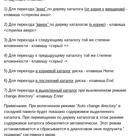
1) Для перехода
“вниз”
по дереву каталога (
от корня к
вершинам
) -
клавиша
<стрелка вниз>
.
2) Для перехода
“вверх”
по дереву каталогов (
к корню
) - клавиша
<стрелка вверх>
.
3) Для перехода к следующему каталогу той же степени
вложенности - клавишу
<серый +>
.
4) Для переходу к предыдущему каталогу той же степени
вложенности - клавишу
<серый ->
.
5) Для перехода
в корневой каталог
диска - клавиша
Home
.
6) Для перехода
в последний каталог
диска - клавиша
End
.
7) Для перехода
в выделенный каталог
при
выключенном
режиме
change directory” -клавишу
Enter
.
Примечания. При включенном режиме “Auto change directory” в
соседней панели будет показано содержимое выделенного
каталога. При перемещении по дереву каталогов в этом режиме
содержимое каталога обновляется автоматически. Этот режим
устанавливается и сбрасывается в диалоговом окне подпункта ”
подменю” системного меню.