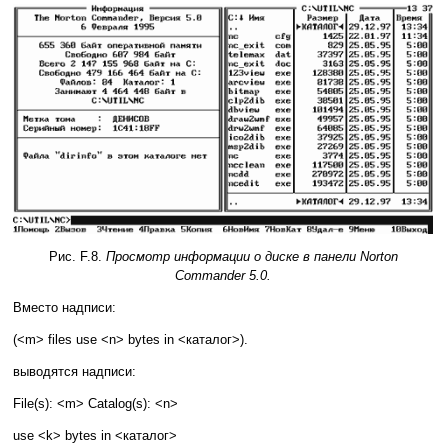
Рис. F.8.
Просмотр информации о диске в панели Norton
Commander 5.0.
Вместо надписи:
(<m> files use <n> bytes in <каталог>).
выводятся надписи:
File(s): <m> Catalog(s): <n>
use <k> bytes in <каталог>