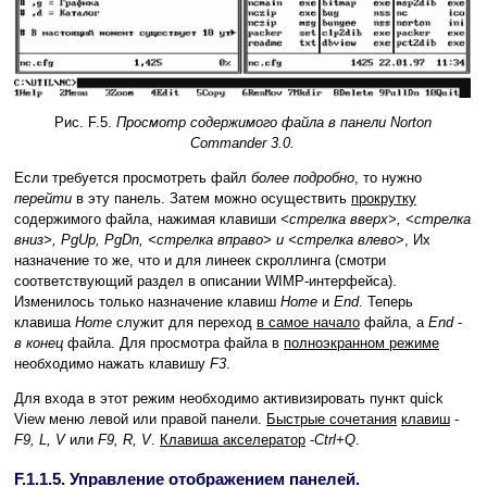
Рис. F.5.
Просмотр содержимого файла в панели Norton
Commander 3.0.
Если требуется просмотреть файл
более подробно
, то нужно
перейти
в эту панель. Затем можно осуществить
прокрутку
содержимого файла, нажимая клавиши
<стрелка вверх>, <стрелка
вниз>, PgUp, PgDn, <стрелка вправо> и <стрелка влево>
, Их
назначение то же, что и для линеек скроллинга (смотри
соответствующий раздел в описании WIMP-интерфейса).
Изменилось только назначение клавиш
Home
и
End
. Теперь
клавиша
Home
служит для переход
в самое начало
файла, а
End
-
в конец
файла. Для просмотра файла в
полноэкранном режиме
необходимо нажать клавишу
F3
.
Для входа в этот режим необходимо активизировать пункт quick
View меню левой или правой панели.
Быстрые сочетания
клавиш
-
F9, L, V
или
F9, R, V
.
Клавиша акселератор
-
Ctrl+Q
.
F.1.1.5. Управление отображением панелей.