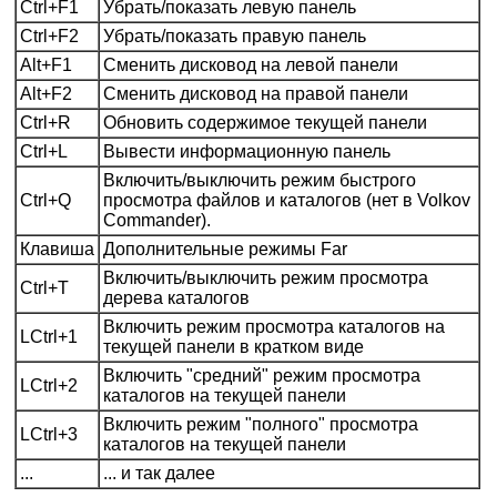
Ctrl+F1
Убрать/показать левую панель
Ctrl+F2
Убрать/показать правую панель
Alt+F1
Сменить дисковод на левой панели
Alt+F2
Сменить дисковод на правой панели
Ctrl+R
Обновить содержимое текущей панели
Ctrl+L
Вывести информационную панель
Включить/выключить режим быстрого
Ctrl+Q
просмотра файлов и каталогов (нет в Volkov
Commander).
Клавиша
Дополнительные режимы Far
Включить/выключить режим просмотра
Ctrl+T
дерева каталогов
Включить режим просмотра каталогов на
LCtrl+1
текущей панели в кратком виде
Включить "средний" режим просмотра
LCtrl+2
каталогов на текущей панели
Включить режим "полного" просмотра
LCtrl+3
каталогов на текущей панели
...
... и так далее