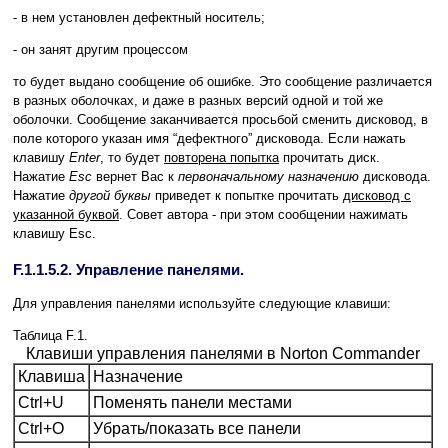
- в нем установлен дефектный носитель;
- он занят другим процессом
то будет выдано сообщение об ошибке. Это сообщение различается
в разных оболочках, и даже в разных версий одной и той же
оболочки. Сообщение заканчивается просьбой сменить дисковод, в
поле которого указан имя “дефектного” дисковода. Если нажать
клавишу
Enter
, то будет
повторена попытка
прочитать диск.
Нажатие
Esc
вернет Вас к
первоначальному назначению
дисковода.
Нажатие
другой буквы
приведет к попытке прочитать
дисковод с
указанной буквой
. Совет автора - при этом сообщении нажимать
клавишу Esc.
F.1.1.5.2. Управление панелями.
Для управления панелями используйте следующие клавиши:
Таблица F.1.
Клавиши управления панелями в Norton Commander
Клавиша
Назначение
Ctrl+U
Поменять панели местами
Ctrl+O
Убрать/показать все панели