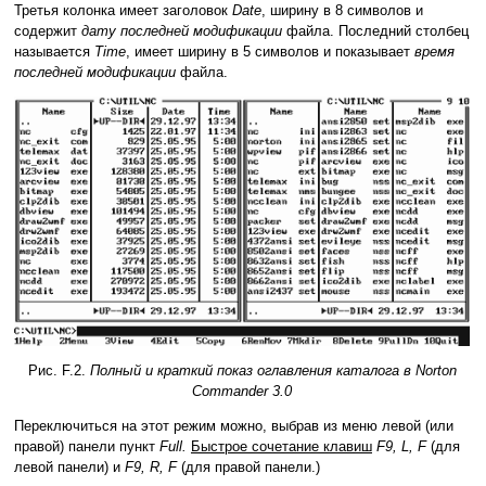
Третья колонка имеет заголовок
Date
, ширину в 8 символов и
содержит
дату последней модификации
файла. Последний столбец
называется
Time
, имеет ширину в 5 символов и показывает
время
последней модификации
файла.
Рис. F.2.
Полный и краткий показ оглавления каталога в Norton
Commander 3.0
Переключиться на этот режим можно, выбрав из меню левой (или
правой) панели пункт
Full.
Быстрое сочетание клавиш
F9, L, F
(для
левой панели) и
F9, R, F
(для правой панели.)