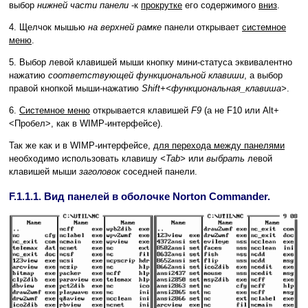
выбор
нижней части панели
-к
прокрутке
его содержимого
вниз
.
4. Щелчок мышью
на верхней рамке
панели открывает
системное
меню
.
5. Выбор левой клавишей мыши кнопку мини-статуса эквивалентно
нажатию
соответствующей функциональной клавиши
, а выбор
правой кнопкой мыши-нажатию
Shift+<функциональная_клавиша>
.
6.
Системное меню
открывается клавишей
F9
(а не F10 или Alt+
<Пробел>, как в WIMP-интерфейсе).
Так же как и в WIMP-интерфейсе,
для перехода между панелями
необходимо использовать клавишу
<Tab>
или
выбрать
левой
клавишей мыши
заголовок
соседней панели.
F.1.1.1. Вид панелей в оболочке Norton Commander.