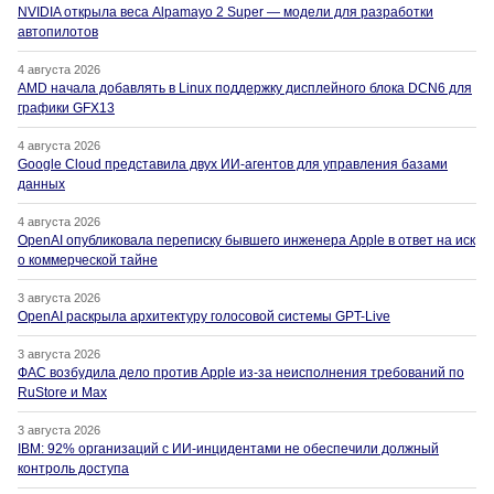
NVIDIA открыла веса Alpamayo 2 Super — модели для разработки
автопилотов
4 августа 2026
AMD начала добавлять в Linux поддержку дисплейного блока DCN6 для
графики GFX13
4 августа 2026
Google Cloud представила двух ИИ-агентов для управления базами
данных
4 августа 2026
OpenAI опубликовала переписку бывшего инженера Apple в ответ на иск
о коммерческой тайне
3 августа 2026
OpenAI раскрыла архитектуру голосовой системы GPT-Live
3 августа 2026
ФАС возбудила дело против Apple из-за неисполнения требований по
RuStore и Max
3 августа 2026
IBM: 92% организаций с ИИ-инцидентами не обеспечили должный
контроль доступа