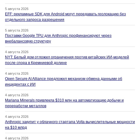
5 августа 2026
EFF: рекламные SDK для Android могут передавать геолокацию без
отдельного запроса разрешения
5 августа 2026
Поставки Google TPU для Anthropic профинансируют через
внебалансовую структуру
4 августа 2026
NYT: Белый дом отложил ограничения против китайских ИИ-моделей
после спора в Кремниевой долине
4 августа 2026
Open Secure AI Alliance предложил механизм обмена данными об
инцидентах с ИИ
4 августа 2026
Mariana Minerals привлекла $310 млн на автоматизацию добычи и
переработки металлов
4 августа 2026
Anthropic закупит у облачного стартапа Volta вычислительные мощности
на $10 млрд
4 августа 2026