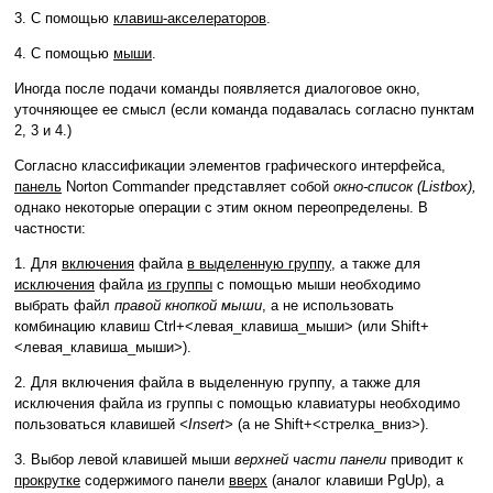
3. С помощью
клавиш-акселераторов
.
4. С помощью
мыши
.
Иногда после подачи команды появляется диалоговое окно,
уточняющее ее смысл (если команда подавалась согласно пунктам
2, 3 и 4.)
Согласно классификации элементов графического интерфейса,
панель
Norton Commander представляет собой
окно-список (Listbox),
однако некоторые операции с этим окном переопределены. В
частности:
1. Для
включения
файла
в выделенную группу
, а также для
исключения
файла
из группы
с помощью мыши необходимо
выбрать файл
правой кнопкой мыши
, а не использовать
комбинацию клавиш Ctrl+<левая_клавиша_мыши> (или Shift+
<левая_клавиша_мыши>).
2. Для включения файла в выделенную группу, а также для
исключения файла из группы с помощью клавиатуры необходимо
пользоваться клавишей
<Insert>
(а не Shift+<стрелка_вниз>).
3. Выбор левой клавишей мыши
верхней части панели
приводит к
прокрутке
содержимого панели
вверх
(аналог клавиши PgUp), а