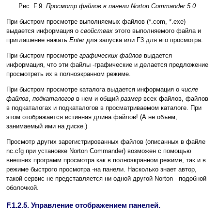
Рис. F.9.
Просмотр файлов в панели Norton Commander 5.0.
При быстром просмотре выполняемых файлов (*.com, *.exe)
выдается информация о
свойствах
этого выполняемого файла и
приглашение нажать
Enter
для запуска или F3 для его просмотра.
При быстром просмотре
графических файлов
выдается
информация, что эти файлы -графические и делается предложение
просмотреть их в полноэкранном режиме.
При быстром просмотре каталога выдается информация о
числе
файлов
,
подкаталогов
в нем и общий
размер
всех файлов, файлов
в подкаталогах и подкаталогов в просматриваемом каталоге. При
этом отображается истинная длина файлов! (А не объем,
занимаемый ими на диске.)
Просмотр других зарегистрированных файлов (описанных в файле
nc.cfg при установке Norton Commander) возможен с помощью
внешних программ просмотра как в полноэкранном режиме, так и в
режиме быстрого просмотра -на панели. Насколько знает автор,
такой сервис не представляется ни одной другой Norton - подобной
оболочкой.
F.1.2.5. Управление отображением панелей.