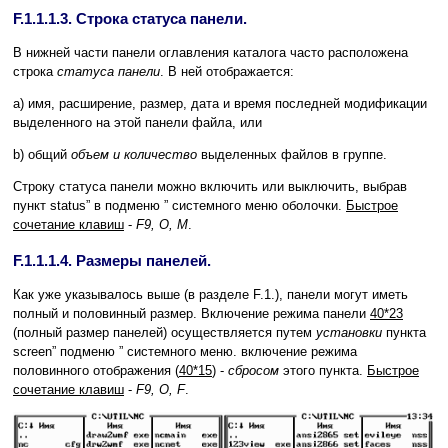
F.1.1.1.3. Строка статуса панели.
В нижней части панели оглавления каталога часто расположена
строка
статуса панели
. В ней отображается:
a) имя, расширение, размер, дата и время последней модификации
выделенного на этой панели файла, или
b) общий
объем и количество
выделенных файлов в группе.
Строку статуса панели можно включить или выключить, выбрав
пункт status” в подменю ” системного меню оболочки.
Быстрое
сочетание клавиш
-
F9, O, M
.
F.1.1.1.4. Размеры панелей.
Как уже указывалось выше (в разделе F.1.), панели могут иметь
полный и половинный размер. Включение режима панели
40*23
(полный размер панелей) осуществляется путем
установки
пункта
screen” подменю ” системного меню. включение режима
половинного отображения (
40*15
) -
сбросом
этого пункта.
Быстрое
сочетание клавиш
-
F9, O, F
.