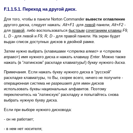
F.1.1.5.1. Переход на другой диск.
Для того, чтобы в панели Norton Commander
вывести оглавление
другого диска, следует нажать:
Alt+F1
-для
левой
панели,
Alt+F2
-
для
правой
, либо воспользоваться
быстрым
сочетанием клавиш
F9,
L, D
- для левой и
F9, R, D
- для правой панели. На экран будет
выдан список доступных дисков в двойной рамке.
Затем нужно выбрать (клавишами
<стрелка влево>
и
<стрелка
вправо>
) имя нужного диска и нажать клавишу
Enter
. Можно также
нажать (в “латинском” раскладе клавиатуры!)
букву
нужного
диска
.
Примечания. Если нажать букву нужного диска в “русской”
раскладке клавиатуры, то Вы, скорее всего, ничего не получите -
операционная система
не разрешает
для имен дисков
использовать буквы национальных алфавитов. Поэтому
переключитесь на “латинскую” раскладку и попытайтесь снова
выбрать нужную букву диска.
Если при выборе нужного дисковода:
- он не работает;
- в нем нет носителя;