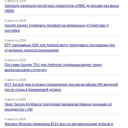
5 августа 2026
Samsung раскрыла расчётные показатели zHBM: до восьми раз выше
HBM5
5 августа 2026
Google начнет отключать Assistant на мобильных устройствах 4
сентября
5 августа 2026
EFF: рекламные SDK для Android могут передавать геолокацию без
отдельного запроса разрешения
5 августа 2026
Поставки Google TPU для Anthropic профинансируют через
внебалансовую структуру
4 августа 2026
NYT: Белый дом отложил ограничения против китайских ИИ-моделей
после спора в Кремниевой долине
4 августа 2026
Open Secure AI Alliance предложил механизм обмена данными об
инцидентах с ИИ
4 августа 2026
Mariana Minerals привлекла $310 млн на автоматизацию добычи и