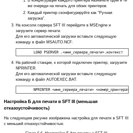
В конфигурации каждого принтера назначьте одни и те
же очереди на печать для обоих принтеров.
Каждый принтер сконфигурируйте как "Ручная
загрузка".
На консоли сервера SFT III перейдите в MSEngine и
загрузите сервер печати.
Для его автоматической загрузки вставьте следующую
команду в файл MSAUTO.NCF:
	LOAD PSERVER .<
имя_сервера_печати
>.
контекст
На рабочей станции, к которой подключен принтер, загрузите
NPRINTER.
Для его автоматической загрузки вставьте следующую
команду в файл AUTOEXEC.BAT:
	NPRINTER <
имя_сервера_печати
> <
номер_принтера
>
Настройка Б для печати в SFT III (меньшая
отказоустойчивость)
На следующем рисунке изображена настройка для печати в SFT III
с меньшей отказоустойчивостью.