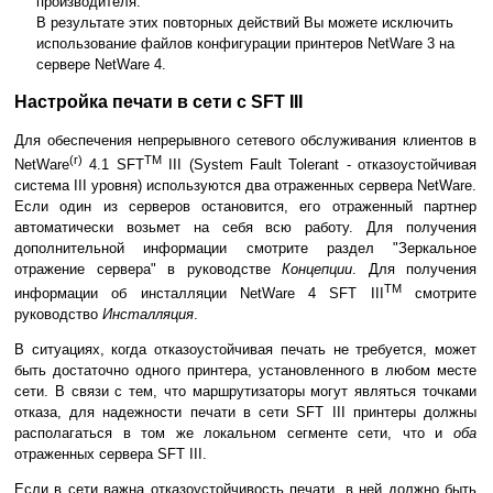
производителя.
В результате этих повторных действий Вы можете исключить
использование файлов конфигурации принтеров NetWare 3 на
сервере NetWare 4.
Настройка печати в сети с SFT III
Для обеспечения непрерывного сетевого обслуживания клиентов в
(r)
TM
NetWare
4.1 SFT
III (System Fault Tolerant - отказоустойчивая
система III уровня) используются два отраженных сервера NetWare.
Если один из серверов остановится, его отраженный партнер
автоматически возьмет на себя всю работу. Для получения
дополнительной информации смотрите раздел "Зеркальное
отражение сервера" в руководстве
Концепции
. Для получения
TM
информации об инсталляции NetWare 4 SFT III
смотрите
руководство
Инсталляция
.
В ситуациях, когда отказоустойчивая печать не требуется, может
быть достаточно одного принтера, установленного в любом месте
сети. В связи с тем, что маршрутизаторы могут являться точками
отказа, для надежности печати в сети SFT III принтеры должны
располагаться в том же локальном сегменте сети, что и
оба
отраженных сервера SFT III.
Если в сети важна отказоустойчивость печати, в ней должно быть