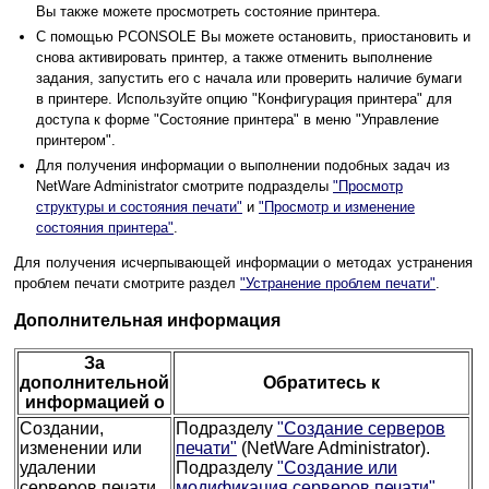
Вы также можете просмотреть состояние принтера.
С помощью PCONSOLE Вы можете остановить, приостановить и
снова активировать принтер, а также отменить выполнение
задания, запустить его с начала или проверить наличие бумаги
в принтере. Используйте опцию "Конфигурация принтера" для
доступа к форме "Состояние принтера" в меню "Управление
принтером".
Для получения информации о выполнении подобных задач из
NetWare Administrator смотрите подразделы
"Просмотр
структуры и состояния печати"
и
"Просмотр и изменение
состояния принтера"
.
Для получения исчерпывающей информации о методах устранения
проблем печати смотрите раздел
"Устранение проблем печати"
.
Дополнительная информация
За
дополнительной
Обратитесь к
информацией о
Создании,
Подразделу
"Создание серверов
изменении или
печати"
(NetWare Administrator).
удалении
Подразделу
"Создание или
серверов печати
модификация серверов печати"