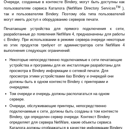
Очереди, созданные в контексте Bindery, могут быть доступны как
TM
пользователям сервиса Каталога (NetWare Directory Services
),
так и пользователям Bindery. Поэтому оба типа пользователей
могут иметь доступ к оборудованию серверов печати.
Печатающие устройства для прямого подключения к сети,
разработанные до появления NetWare 4, предназначены для работы
с Bindery. При использовании в режиме сервера очереди некоторые
из этих продуктов требуют от администратора сети NetWare 4
выполнения следующих ограничений:
Некоторые непосредственно подключаемые к сети печатающие
устройства и программы для их инсталляции разработаны для
просмотра в Bindery информации о сетевой печати. Для
просмотра этими устройствами баз Bindery и очередей они
должны быть в одном контексте Bindery с принтерами и
очередями.
Том очереди и очередь должны располагаться на одном
сервере.
Очереди, обслуживающие принтеры, непосредственно
подключаемые к сети, должны быть созданы в том контексте
Bindery, где определен сервер очереди. Контекст Bindery
определяет для сервера NetWare, какие объекты сервиса
Каталога должны отображаться в качестве информации Bindery.