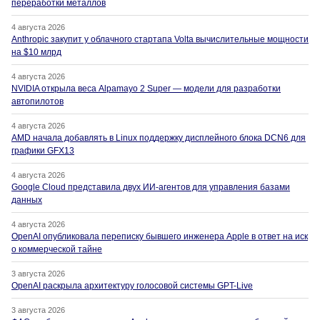
переработки металлов
4 августа 2026
Anthropic закупит у облачного стартапа Volta вычислительные мощности
на $10 млрд
4 августа 2026
NVIDIA открыла веса Alpamayo 2 Super — модели для разработки
автопилотов
4 августа 2026
AMD начала добавлять в Linux поддержку дисплейного блока DCN6 для
графики GFX13
4 августа 2026
Google Cloud представила двух ИИ-агентов для управления базами
данных
4 августа 2026
OpenAI опубликовала переписку бывшего инженера Apple в ответ на иск
о коммерческой тайне
3 августа 2026
OpenAI раскрыла архитектуру голосовой системы GPT-Live
3 августа 2026