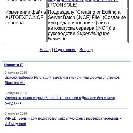
(PCONSOLE).
Изменении файла
Подразделу "Creating or Editing a
AUTOEXEC.NCF
Server Batch (.NCF) File" (Создание
сервера
или редактирование файла
автозапуска сервера (.NCF)) в
руководстве
Supervising the
Network
.
Назад
|
Содержание
|
Вперед
Новости IT
5 августа 2026
SpaceX выбрала Nvidia для вычислительной платформы спутников
Starmind AI1
5 августа 2026
Waymo открыла сервис беспилотных такси в Далласе без списка
ожидания
5 августа 2026
WIRED: Белый дом подготовил закрытую схему проверки передовых
ИИ-моделей