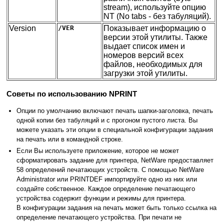
stream), используйте опцию
NT (No tabs - без табуляций).
Version
/VER
Показывает информацию о
версии этой утилиты. Также
выдает список имен и
номеров версий всех
файлов, необходимых для
загрузки этой утилиты.
Советы по использованию NPRINT
Опции по умолчанию включают печать шапки-заголовка, печать
одной копии без табуляций и с прогоном пустого листа. Вы
можете указать эти опции в специальной конфигурации задания
на печать или в командной строке.
Если Вы используете приложение, которое не может
сформатировать задание для принтера, NetWare предоставляет
58 определений печатающих устройств. С помощью NetWare
Administrator или PRINTDEF импортируйте одно из них или
создайте собственное. Каждое определение печатающего
устройства содержит функции и режимы для принтера.
В конфигурации задания на печать может быть только ссылка на
определение печатающего устройства. При печати не