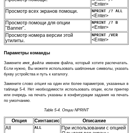
<Enter>
Просмотр всех экранов помощи.
NPRINT /? ALL
<Enter>
Просмотр помощи для опции
NPRINT /? B
<Enter>
"Banner".
Просмотр номера версии этой
NPRINT /VER
<Enter>
утилиты.
Параметры команды
Замените
имя_файла
именем файла, который хотите распечатать.
Если нужно, Вы можете использовать шаблонные символы, указать
букву устройства и путь к каталогу.
Замените слово
опция
на один или более параметров, указанных в
таблице 5-4. Нет необходимости использовать опции, если принтер
или очередь на печать указаны в конфигурации задания на печать
по умолчанию.
Table 5-4.
Опции NPRINT
Опция
Синтаксис
Описание
All
ALL
При использовании с опцией