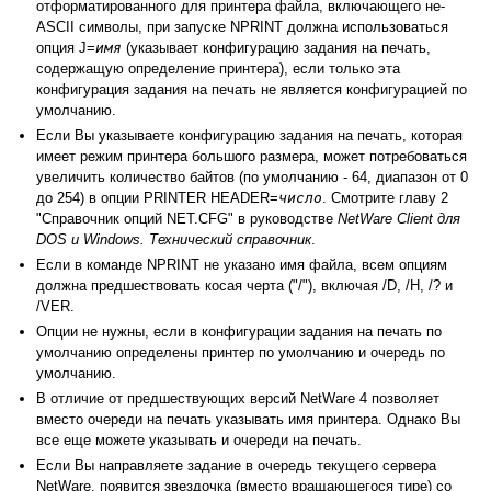
отформатированного для принтера файла, включающего не-
ASCII символы, при запуске NPRINT должна использоваться
опция J=
имя
(указывает конфигурацию задания на печать,
содержащую определение принтера), если только эта
конфигурация задания на печать не является конфигурацией по
умолчанию.
Если Вы указываете конфигурацию задания на печать, которая
имеет режим принтера большого размера, может потребоваться
увеличить количество байтов (по умолчанию - 64, диапазон от 0
до 254) в опции PRINTER HEADER=
число
. Смотрите главу 2
"Справочник опций NET.CFG" в руководстве
NetWare Client для
DOS и Windows. Технический справочник
.
Если в команде NPRINT не указано имя файла, всем опциям
должна предшествовать косая черта ("/"), включая /D, /H, /? и
/VER.
Опции не нужны, если в конфигурации задания на печать по
умолчанию определены принтер по умолчанию и очередь по
умолчанию.
В отличие от предшествующих версий NetWare 4 позволяет
вместо очереди на печать указывать имя принтера. Однако Вы
все еще можете указывать и очереди на печать.
Если Вы направляете задание в очередь текущего сервера
NetWare, появится звездочка (вместо вращающегося тире) со