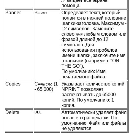
/? выдает все экраны
помощи.
Banner
B=
Определяет текст, который
имя
появится в нижней половине
шапки-заголовка. Максимум -
12 символов. Замените
слово
любым словом или
имя
фразой длиной до 12
символов. Для
использования пробелов
имени шапки, заключите имя
в кавычки (например, "ON
THE GO").
По умолчанию: Имя
печатаемого файла.
Copies
C=
(1
Указывает количество копий.
число
- 65,000)
NPRINT позволяет
распечатывать до 65000
копий. По умолчанию: 1
копия.
Delete
DEL
Автоматически удаляет файл
после его распечатки. По
умолчанию: Файл или файлы
не удаляются.