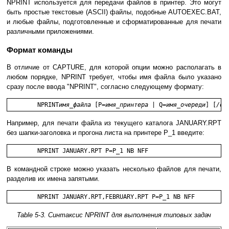
NPRINT используется для передачи файлов в принтер. Это могут
быть простые текстовые (ASCII) файлы, подобные AUTOEXEC.BAT,
и любые файлы, подготовленные и сформатированные для печати
различными приложениями.
Формат команды
В отличие от CAPTURE, для которой опции можно располагать в
любом порядке, NPRINT требует, чтобы имя файла было указано
сразу после ввода "NPRINT", согласно следующему формату:
	NPRINT
имя_файла
 [P=
имя_принтера
 | Q=
имя_очереди
] [
/оп
Например, для печати файла из текущего каталога JANUARY.RPT
без шапки-заголовка и прогона листа на принтере P_1 введите:
	NPRINT JANUARY.RPT P=P_1 NB NFF
В командной строке можно указать несколько файлов для печати,
разделив их имена запятыми.
	NPRINT JANUARY.RPT,FEBRUARY.RPT P=P_1 NB NFF
Table 5-3. Синтаксис NPRINT для выполнения типовых задач