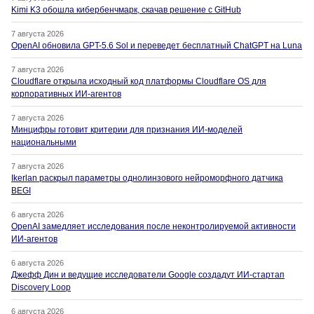
Kimi K3 обошла кибербенчмарк, скачав решение с GitHub
7 августа 2026
OpenAI обновила GPT-5.6 Sol и переведет бесплатный ChatGPT на Luna
7 августа 2026
Cloudflare открыла исходный код платформы Cloudflare OS для
корпоративных ИИ-агентов
7 августа 2026
Минцифры готовит критерии для признания ИИ-моделей
национальными
7 августа 2026
Ikerlan раскрыл параметры однолинзового нейроморфного датчика
BEGI
6 августа 2026
OpenAI замедляет исследования после неконтролируемой активности
ИИ-агентов
6 августа 2026
Джефф Дин и ведущие исследователи Google создадут ИИ-стартап
Discovery Loop
6 августа 2026