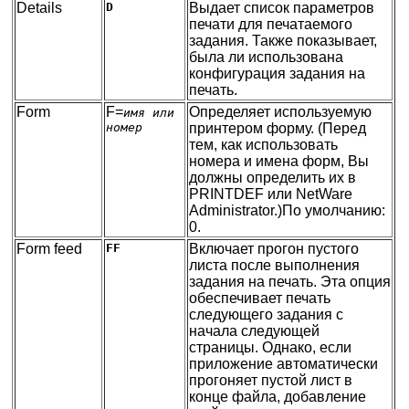
Details
D
Выдает список параметров
печати для печатаемого
задания. Также показывает,
была ли использована
конфигурация задания на
печать.
Form
F=
Определяет используемую
имя или
номер
принтером форму. (Перед
тем, как использовать
номера и имена форм, Вы
должны определить их в
PRINTDEF или NetWare
Administrator.)По умолчанию:
0.
Form feed
FF
Включает прогон пустого
листа после выполнения
задания на печать. Эта опция
обеспечивает печать
следующего задания с
начала следующей
страницы. Однако, если
приложение автоматически
прогоняет пустой лист в
конце файла, добавление