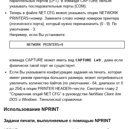
параллельных портов (LPT). В команде CAPTURE нельзя
указывать последовательные порты (COM).
Теперь в файле NET.CFG можно указывать опцию NETWORK
PRINTERS=
номер
. Замените слово
номер
номером принтера
(логического порта), который нужно переназначить (0 - 9). По
умолчанию - 3.
Например, если Вы установите:
	NETWORK PRINTERS=9
команда CAPTURE может иметь вид
CAPTURE L=9
, даже если
физически такой порт не существует.
Если Вы указываете конфигурацию задания на печать, которая
имеет режим принтера большого размера, может потребоваться
увеличить количество байтов (по умолчанию - 64, диапазон от 0
до 254) в опции PRINTER HEADER=
число
. Смотрите главу 2
"Справочник опций NET.CFG" в руководстве
NetWare Client для
DOS и Windows. Технический справочник
.
Использование NPRINT
Задачи печати, выполняемые с помощью NPRINT