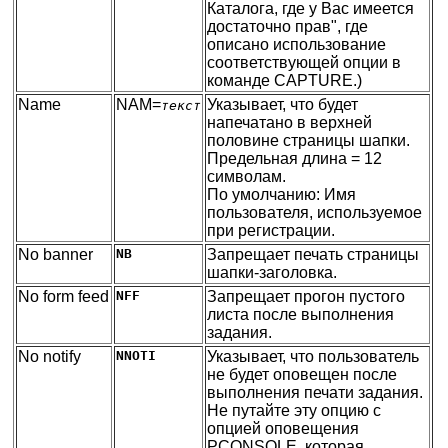
Каталога, где у Вас имеется
достаточно прав", где
описано использование
соответствующей опции в
команде CAPTURE.)
Name
NAM=
Указывает, что будет
текст
напечатано в верхней
половине страницы шапки.
Предельная длина = 12
символам.
По умолчанию: Имя
пользователя, используемое
при регистрации.
No banner
NB
Запрещает печать страницы
шапки-заголовка.
No form feed
NFF
Запрещает прогон пустого
листа после выполнения
задания.
No notify
NNOTI
Указывает, что пользователь
не будет оповещен после
выполнения печати задания.
Не путайте эту опцию с
опцией оповещения
PCONSOLE, которая