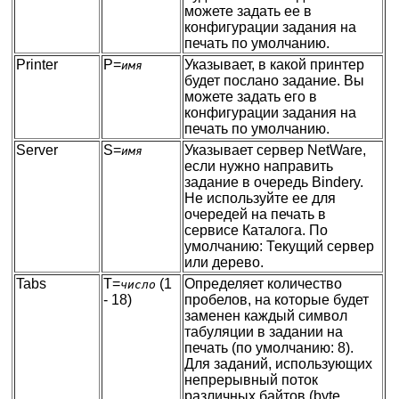
можете задать ее в
конфигурации задания на
печать по умолчанию.
Printer
P=
Указывает, в какой принтер
имя
будет послано задание. Вы
можете задать его в
конфигурации задания на
печать по умолчанию.
Server
S=
Указывает сервер NetWare,
имя
если нужно направить
задание в очередь Bindery.
Не используйте ее для
очередей на печать в
сервисе Каталога. По
умолчанию: Текущий сервер
или дерево.
Tabs
T=
(1
Определяет количество
число
- 18)
пробелов, на которые будет
заменен каждый символ
табуляции в задании на
печать (по умолчанию: 8).
Для заданий, использующих
непрерывный поток
различных байтов (byte