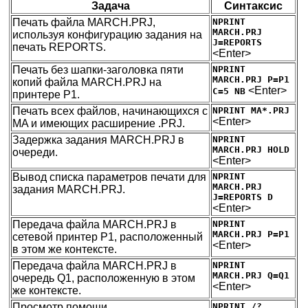
Задача
Синтаксис
Печать файла MARCH.PRJ,
NPRINT
MARCH.PRJ
используя конфигурацию задания на
J=REPORTS
печать REPORTS.
<Enter>
Печать без шапки-заголовка пяти
NPRINT
MARCH.PRJ P=P1
копий файла MARCH.PRJ на
<Enter>
C=5 NB
принтере P1.
Печать всех файлов, начинающихся с
NPRINT MA*.PRJ
<Enter>
MA и имеющих расширение .PRJ.
Задержка задания MARCH.PRJ в
NPRINT
MARCH.PRJ HOLD
очереди.
<Enter>
Вывод списка параметров печати для
NPRINT
MARCH.PRJ
задания MARCH.PRJ.
J=REPORTS D
<Enter>
Передача файла MARCH.PRJ в
NPRINT
MARCH.PRJ P=P1
сетевой принтер P1, расположенный
<Enter>
в этом же контексте.
Передача файла MARCH.PRJ в
NPRINT
MARCH.PRJ Q=Q1
очередь Q1, расположенную в этом
<Enter>
же контексте.
Просмотр помощи.
NPRINT /?