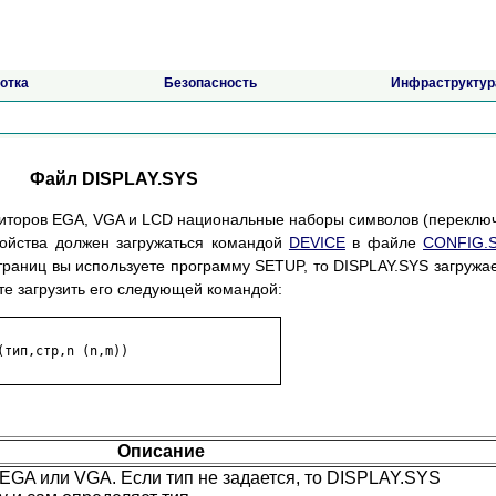
отка
Безопасность
Инфраструктур
Файл DISPLAY.SYS
ниторов EGA, VGA и LCD национальные наборы символов (переклю
ройства должен загружаться командой
DEVICE
в файле
CONFIG.
раниц вы используете программу SETUP, то DISPLAY.SYS загружа
е загрузить его следующей командой:
тип,стр,n (n,m))

Описание
:EGA или VGA. Если тип не задается, то DISPLAY.SYS