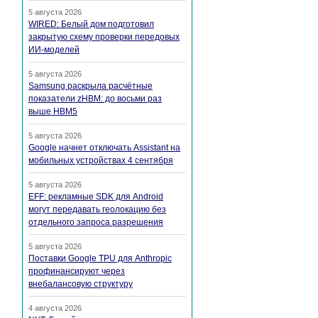
5 августа 2026
WIRED: Белый дом подготовил
закрытую схему проверки передовых
ИИ-моделей
5 августа 2026
Samsung раскрыла расчётные
показатели zHBM: до восьми раз
выше HBM5
5 августа 2026
Google начнет отключать Assistant на
мобильных устройствах 4 сентября
5 августа 2026
EFF: рекламные SDK для Android
могут передавать геолокацию без
отдельного запроса разрешения
5 августа 2026
Поставки Google TPU для Anthropic
профинансируют через
внебалансовую структуру
4 августа 2026