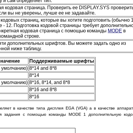
 и сам определяет тип.
я кодовая страница. Проверить ее DISPLAY.SYS проверит
если вы не уверены, лучше ее не задавайте.
кодовых страниц, которые вы хотите подготовить (обычно 1
 - 12. Подготовка кодовой страницы требует дополнительн
онкретная кодовая страница с помощью команды
MODE
в
командной строке.
ти дополнительных шрифтов. Вы можете задать одно из
нной ниже таблицу.
начение
Поддерживаемые шрифты
о умолчанию)
8*14 and 8*8
8*14
о умолчанию)
8*16, 8*14, and 8*8
8*16 and 8*8
8*16
ляет в качестве типа дисплея EGA (VGA) а в качестве аппара
для задания с помощью команды MODE 1 дополнительную кодо