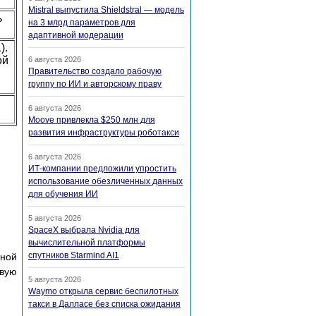
Mistral выпустила Shieldstral — модель
ь
на 3 млрд параметров для
адаптивной модерации
).
ой
6 августа 2026
Правительство создало рабочую
группу по ИИ и авторскому праву
6 августа 2026
Moove привлекла $250 млн для
развития инфраструктуры роботакси
6 августа 2026
ИТ-компании предложили упростить
использование обезличенных данных
для обучения ИИ
5 августа 2026
SpaceX выбрала Nvidia для
вычислительной платформы
спутников Starmind AI1
тной
вую
5 августа 2026
Waymo открыла сервис беспилотных
такси в Далласе без списка ожидания