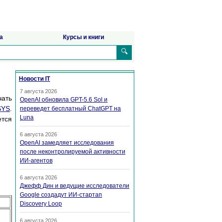
а
Курсы и книги
🔍
Новости IT
7 августа 2026
чать
OpenAI обновила GPT-5.6 Sol и
SYS
.
переведет бесплатный ChatGPT на
Luna
ется
6 августа 2026
OpenAI замедляет исследования
после неконтролируемой активности
ИИ-агентов
6 августа 2026
Джефф Дин и ведущие исследователи
Google создадут ИИ-стартап
Discovery Loop
6 августа 2026