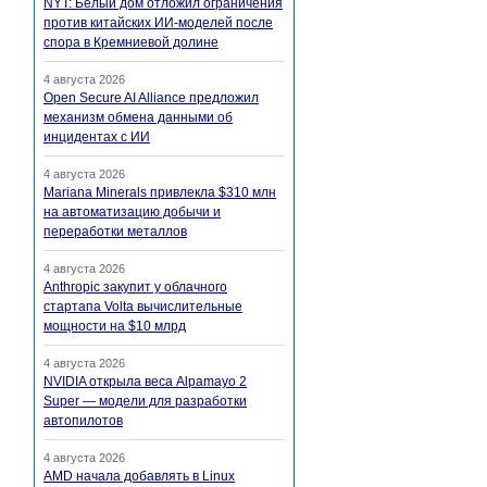
NYT: Белый дом отложил ограничения
против китайских ИИ-моделей после
спора в Кремниевой долине
4 августа 2026
Open Secure AI Alliance предложил
механизм обмена данными об
инцидентах с ИИ
4 августа 2026
Mariana Minerals привлекла $310 млн
на автоматизацию добычи и
переработки металлов
4 августа 2026
Anthropic закупит у облачного
стартапа Volta вычислительные
мощности на $10 млрд
4 августа 2026
NVIDIA открыла веса Alpamayo 2
Super — модели для разработки
автопилотов
4 августа 2026
AMD начала добавлять в Linux