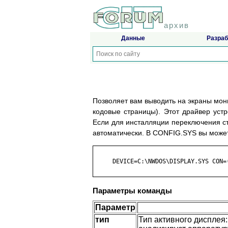
архив
Данные
Разраб
Позволяет вам выводить на экраны мо
кодовые страницы). Этот драйвер уст
Если для инсталляции переключения ст
автоматически. В CONFIG.SYS вы может
     DEVICE=C:\NWDOS\DISPLAY.SYS CON=(
Параметры команды
Параметр
тип
Тип активного дисплея