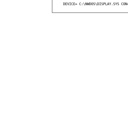
     DEVICE= C:\NWDOS\DISPLAY.SYS CON=