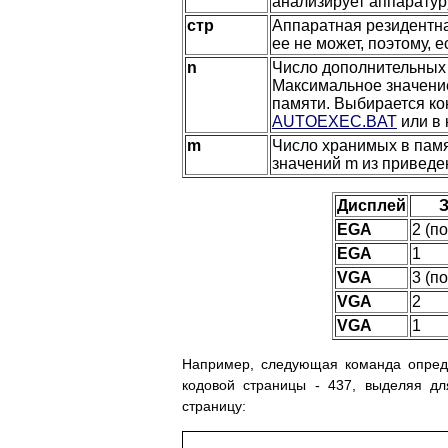
анализирует аппаратуру
стр
Аппаратная резидентна
ее не может, поэтому, 
n
Число дополнительных 
Максимальное значение
памяти. Выбирается к
AUTOEXEC.BAT
или в 
m
Число хранимых в памя
значений m из приведе
Дисплей
З
EGA
2 (п
EGA
1
VGA
3 (п
VGA
2
VGA
1
Например, следующая команда опреде
кодовой страницы - 437, выделяя 
страницу: