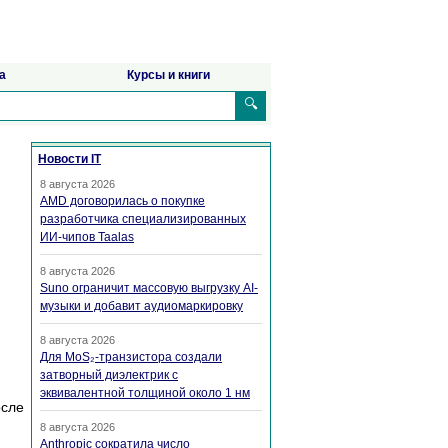
а
Курсы и книги
🔍
Новости IT
8 августа 2026
AMD договорилась о покупке
разработчика специализированных
ИИ-чипов Taalas
8 августа 2026
Suno ограничит массовую выгрузку AI-
музыки и добавит аудиомаркировку
8 августа 2026
Для MoS₂-транзистора создали
затворный диэлектрик с
эквивалентной толщиной около 1 нм
осле
8 августа 2026
Anthropic сократила число