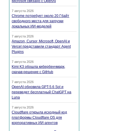
Microsoft связано с OpenAI
7 августа 2026
Chrome потребует около 20 Гбайт
свободного места для загрузки
локальных ИИ-моделей
7 августа 2026
Amazon, Cursor, Microsoft, OpenAI и
Vercel представили стандарт Agent
Plugins
7 августа 2026
Kimi K3 обошла кибербенчмарк,
скачав решение с GitHub
7 августа 2026
OpenAI обновила GPT-5.6 Sol и
переведет бесплатный ChatGPT на
Luna
7 августа 2026
Cloudflare открыла исходный код
платформы Cloudflare OS для
корпоративных ИИ-агентов