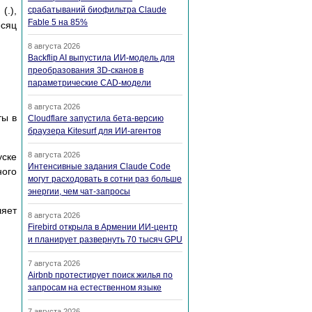
(.),
срабатываний биофильтра Claude
Fable 5 на 85%
есяц
8 августа 2026
Backflip AI выпустила ИИ-модель для
преобразования 3D-сканов в
параметрические CAD-модели
8 августа 2026
ты в
Cloudflare запустила бета-версию
браузера Kitesurf для ИИ-агентов
8 августа 2026
уске
Интенсивные задания Claude Code
ого
могут расходовать в сотни раз больше
энергии, чем чат-запросы
ляет
8 августа 2026
Firebird открыла в Армении ИИ-центр
и планирует развернуть 70 тысяч GPU
7 августа 2026
Airbnb протестирует поиск жилья по
запросам на естественном языке
7 августа 2026