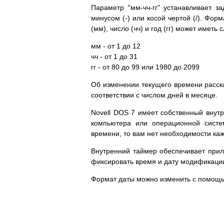
Параметр "мм-чч-гг" устанавливает з
минусом (-) или косой чертой (/). Фор
(мм), число (чч) и год (гг) может имет
мм - от 1 до 12
чч - от 1 до 31
гг - от 80 до 99 или 1980 до 2099
Об изменении текущего времени расск
соответствии с числом дней в месяце.
Novell DOS 7 имеет собственный внутр
компьютера или операционной систе
времени, то вам нет необходимости каж
Внутренний таймер обеспечивает прил
фиксировать время и дату модификаци
Формат даты можно изменить с помощ