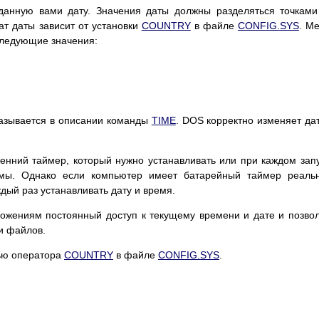
аданную вами дату. Значения даты должны разделяться точками 
мат даты зависит от установки
COUNTRY
в файле
CONFIG.SYS
. М
ь следующие значения:
азывается в описании команды
TIME
. DOS корректно изменяет да
енний таймер, который нужно устанавливать или при каждом зап
мы. Однако если компьютер имеет батарейный таймер реальн
дый раз устанавливать дату и время.
ожениям постоянный доступ к текущему времени и дате и позво
и файлов.
ью оператора
COUNTRY
в файле
CONFIG.SYS
.