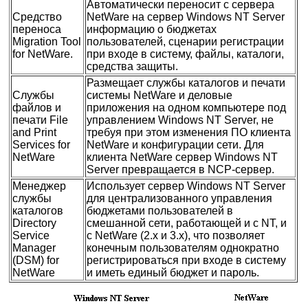
Автоматически переносит с сервера
Средство
NetWare на сервер Windows NT Server
переноса
информацию о бюджетах
Migration Tool
пользователей, сценарии регистрации
for NetWare.
при входе в систему, файлы, каталоги,
средства защиты.
Размещает службы каталогов и печати
Службы
системы NetWare и деловые
файлов и
приложения на одном компьютере под
печати File
управлением Windows NT Server, не
and Print
требуя при этом изменения ПО клиента
Services for
NetWare и конфигурации сети. Для
NetWare
клиента NetWare сервер Windows NT
Server превращается в NCP-сервер.
Менеджер
Использует сервер Windows NT Server
службы
для централизованного управления
каталогов
бюджетами пользователей в
Directory
смешанной сети, работающей и с NT, и
Service
с NetWare (2.х и 3.х), что позволяет
Manager
конечным пользователям однократно
(DSM) for
регистрироваться при входе в систему
NetWare
и иметь единый бюджет и пароль.