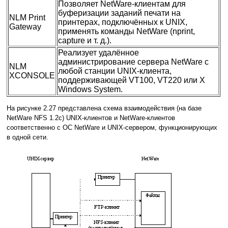
Позволяет NetWare-клиентам для
буферизации заданий печати на
NLM Print
принтерах, подключённых к UNIX,
Gateway
применять команды NetWare (nprint,
capture и т. д.).
Реализует удалённое
администрирование сервера NetWare с
NLM
любой станции UNIX-клиента,
XCONSOLE
поддерживающей VT100, VT220 или X
Windows System.
На рисунке 2.27 представлена схема взаимодействия (на базе
NetWare NFS 1.2с) UNIX-клиентов и NetWare-клиентов
соответственно с ОС NetWare и UNIX-сервером, функционирующих
в одной сети.