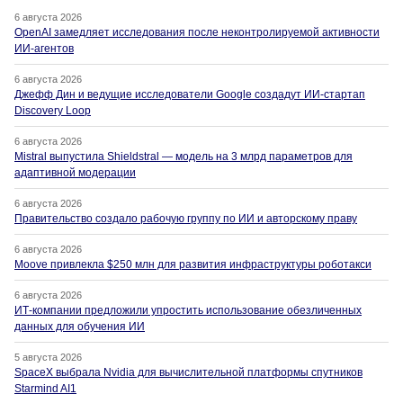
6 августа 2026
OpenAI замедляет исследования после неконтролируемой активности
ИИ-агентов
6 августа 2026
Джефф Дин и ведущие исследователи Google создадут ИИ-стартап
Discovery Loop
6 августа 2026
Mistral выпустила Shieldstral — модель на 3 млрд параметров для
адаптивной модерации
6 августа 2026
Правительство создало рабочую группу по ИИ и авторскому праву
6 августа 2026
Moove привлекла $250 млн для развития инфраструктуры роботакси
6 августа 2026
ИТ-компании предложили упростить использование обезличенных
данных для обучения ИИ
5 августа 2026
SpaceX выбрала Nvidia для вычислительной платформы спутников
Starmind AI1