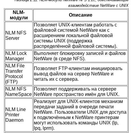
взаимодействие NetWare с UNIX
NLM-
Описание
модули
Позволяет UNIX-клиентам работать с
файловой системой NetWare как с
NLM NFS
расширением локальной файловой
Server
системы UNIX (поддержка
распределённой файловой системы).
NLM Lock
Выполняет блокировку записей и файлов
Manager
NetWare (в среде NFS).
NLM File
Позволяет FTP-клиентам инициировать
Transfer
вывод файлов на сервер NetWare и
Protocol
читать их с сервера.
(FTP)
NLM NFS
Позволяет поддерживать на сервере
NameSpace
NetWare пространство имён для UNIX.
Реализует для UNIX-клиентов механизм
передачи заданий в очереди печати
NLM Line
NetWare. Пользователи UNIX для доступа
Printer
к подключённым к NetWare принтерам
Daemon
могут использовать команды UNIX (lp,
lpq, lprm).