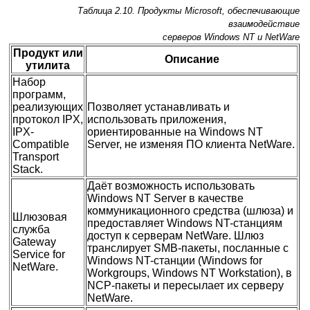
Таблица 2.10. Продукты Microsoft, обеспечивающие
взаимодействие
серверов Windows NT и NetWare
Продукт или
Описание
утилита
Набор
программ,
реализующих
Позволяет устанавливать и
протокол IPX,
использовать приложения,
IPX-
ориентированные на Windows NT
Compatible
Server, не изменяя ПО клиента NetWare.
Transport
Stack.
Даёт возможность использовать
Windows NT Server в качестве
коммуникационного средства (шлюза) и
Шлюзовая
предоставляет Windows NT-станциям
служба
доступ к серверам NetWare. Шлюз
Gateway
транслирует SMB-пакеты, посланные с
Service for
Windows NT-станции (Windows for
NetWare.
Workgroups, Windows NT Workstation), в
NCP-пакеты и пересылает их серверу
NetWare.