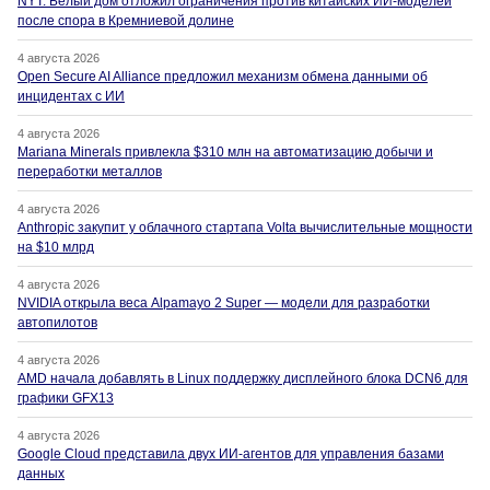
NYT: Белый дом отложил ограничения против китайских ИИ-моделей
после спора в Кремниевой долине
4 августа 2026
Open Secure AI Alliance предложил механизм обмена данными об
инцидентах с ИИ
4 августа 2026
Mariana Minerals привлекла $310 млн на автоматизацию добычи и
переработки металлов
4 августа 2026
Anthropic закупит у облачного стартапа Volta вычислительные мощности
на $10 млрд
4 августа 2026
NVIDIA открыла веса Alpamayo 2 Super — модели для разработки
автопилотов
4 августа 2026
AMD начала добавлять в Linux поддержку дисплейного блока DCN6 для
графики GFX13
4 августа 2026
Google Cloud представила двух ИИ-агентов для управления базами
данных