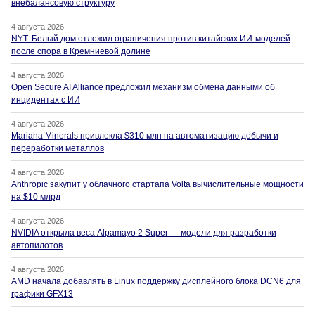
внебалансовую структуру
4 августа 2026
NYT: Белый дом отложил ограничения против китайских ИИ-моделей
после спора в Кремниевой долине
4 августа 2026
Open Secure AI Alliance предложил механизм обмена данными об
инцидентах с ИИ
4 августа 2026
Mariana Minerals привлекла $310 млн на автоматизацию добычи и
переработки металлов
4 августа 2026
Anthropic закупит у облачного стартапа Volta вычислительные мощности
на $10 млрд
4 августа 2026
NVIDIA открыла веса Alpamayo 2 Super — модели для разработки
автопилотов
4 августа 2026
AMD начала добавлять в Linux поддержку дисплейного блока DCN6 для
графики GFX13