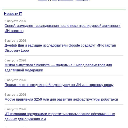
Новости IT
6 августа 2026
OpenAI замедляет исследования после неконтролируемой активности
ИИ-агентов
6 августа 2026
Джефф Дин и ведущие исследователи Google создадут ИИ-стартап
Discovery Loop
6 августа 2026
Mistral выпустила Shieldstral — модель на 3 млрд параметров для
адаптивной модерации
6 августа 2026
Правительство создало рабочую группу по ИИ и авторскому праву
6 августа 2026
Moove привлекла $250 млн для развития инфраструктуры роботакси
6 августа 2026
ИТ-компании предложили упростить использование обезличенных
данных для обучения ИИ