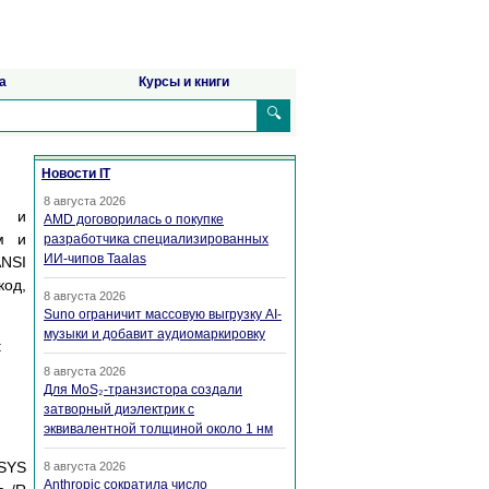
а
Курсы и книги
🔍
Новости IT
8 августа 2026
а и
AMD договорилась о покупке
м и
разработчика специализированных
ИИ-чипов Taalas
ANSI
код,
8 августа 2026
Suno ограничит массовую выгрузку AI-
музыки и добавит аудиомаркировку
:
8 августа 2026
Для MoS₂-транзистора создали
затворный диэлектрик с
эквивалентной толщиной около 1 нм
.SYS
8 августа 2026
Anthropic сократила число