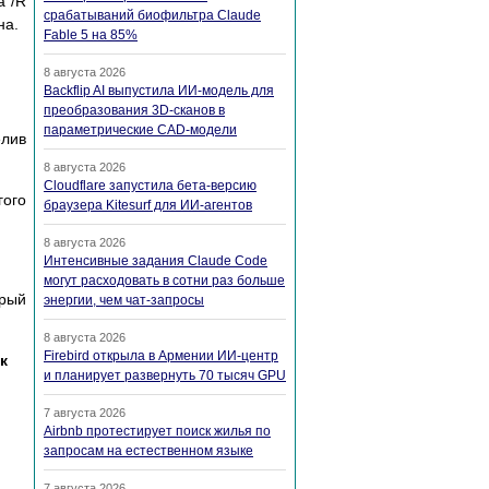
а /R
срабатываний биофильтра Claude
на.
Fable 5 на 85%
8 августа 2026
Backflip AI выпустила ИИ-модель для
преобразования 3D-сканов в
параметрические CAD-модели
елив
8 августа 2026
Cloudflare запустила бета-версию
гого
браузера Kitesurf для ИИ-агентов
8 августа 2026
Интенсивные задания Claude Code
могут расходовать в сотни раз больше
орый
энергии, чем чат-запросы
8 августа 2026
Firebird открыла в Армении ИИ-центр
к
и планирует развернуть 70 тысяч GPU
7 августа 2026
Airbnb протестирует поиск жилья по
запросам на естественном языке
7 августа 2026