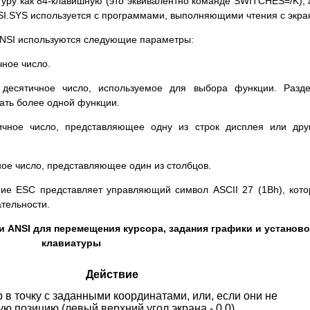
уру как 84-клавишную (это эквивалентно команде SWITCHES=/K), 
NSI.SYS используется с программами, выполняющими чтения с экра
NSI используются следующие параметры:
чное число.
 десятичное число, используемое для выбора функции. Разд
дать более одной функции.
ичное число, представляющее одну из строк дисплея или дру
ное число, представляющее один из столбцов.
ие ESC представляет управляющий символ ASCII 27 (1Bh), кот
ательности.
ANSI для перемещения курсора, задания графики и установо
клавиатуры
Действие
в точку с заданными координатами, или, если они не
ую позицию (левый верхний угол экрана - 0,0).