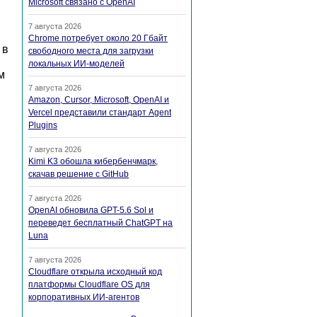
Microsoft связано с OpenAI
7 августа 2026
Chrome потребует около 20 Гбайт
 в
свободного места для загрузки
локальных ИИ-моделей
м
7 августа 2026
Amazon, Cursor, Microsoft, OpenAI и
Vercel представили стандарт Agent
Plugins
7 августа 2026
Kimi K3 обошла кибербенчмарк,
скачав решение с GitHub
7 августа 2026
OpenAI обновила GPT-5.6 Sol и
переведет бесплатный ChatGPT на
Luna
7 августа 2026
Cloudflare открыла исходный код
платформы Cloudflare OS для
корпоративных ИИ-агентов