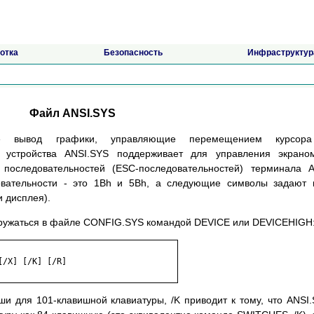
отка
Безопасность
Инфраструктур
Файл ANSI.SYS
ие вывод графики, управляющие перемещением курсор
 устройства ANSI.SYS поддерживает для управления экрано
последовательностей (ESC-последовательностей) терминала 
овательности - это 1Bh и 5Bh, а следующие символы задают 
 дисплея).
гружаться в файле CONFIG.SYS командой DEVICE или DEVICEHIGH
/X] [/K] [/R]

и для 101-клавишной клавиатуры, /K приводит к тому, что ANSI