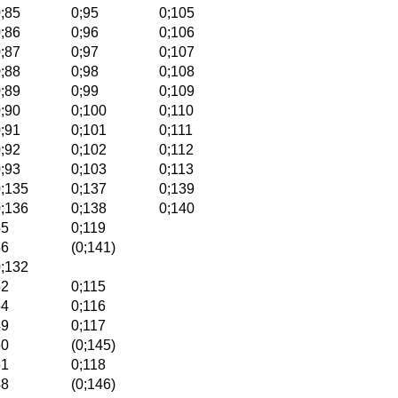
;85
0;95
0;105
;86
0;96
0;106
;87
0;97
0;107
;88
0;98
0;108
;89
0;99
0;109
;90
0;100
0;110
;91
0;101
0;111
;92
0;102
0;112
;93
0;103
0;113
;135
0;137
0;139
;136
0;138
0;140
55
0;119
56
(0;141)
;132
52
0;115
54
0;116
49
0;117
50
(0;145)
51
0;118
48
(0;146)