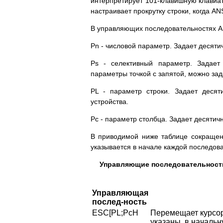
интерпретирует 101-клавишную клавиат
настраивает прокрутку строки, когда A
В управляющих последовательностях A
Pn - числовой параметр. Задает десяти
Ps - селективный параметр. Задает
параметры точкой с запятой, можно за
PL - параметр строки. Задает десят
устройства.
Pc - параметр столбца. Задает десятич
В приводимой ниже таблице сокращен
указывается в начале каждой последов
Управляющие последовательности 
Управляющая
послед-ность
ESC[PL;PcH
Перемещает курсор 
указаны, в начальн