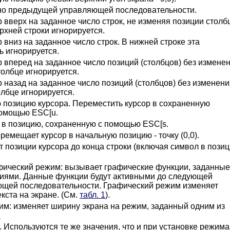
но предыдущей управляющей последовательности.
вверх на заданное число строк, не изменяя позиции столб
рхней строки игнорируется.
вниз на заданное число строк. В нижней строке эта
ь игнорируется.
 вперед на заданное число позиций (столбцов) без измене
толбце игнорируется.
 назад на заданное число позиций (столбцов) без изменени
олбце игнорируется.
 позицию курсора. Переместить курсор в сохраненную
помощью ESC[u.
 в позицию, сохраненную с помощью ESC[s.
ремещает курсор в начальную позицию - точку (0,0).
 позиции курсора до конца строки (включая символ в пози
фический режим: вызывает графические функции, заданные
иями. Данные функции будут активными до следующей
щей последовательности. Графический режим изменяет
екста на экране. (См.
табл. 1
).
им: изменяет ширину экрана на режим, заданный одним из
.
 Используются те же значения, что и при установке режима