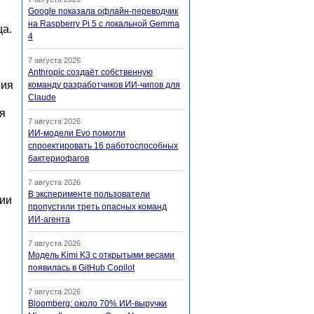
Google показала офлайн-переводчик
на Raspberry Pi 5 с локальной Gemma
ца.
4
7 августа 2026
Anthropic создаёт собственную
ния
команду разработчиков ИИ-чипов для
Claude
я
7 августа 2026
ИИ-модели Evo помогли
спроектировать 16 работоспособных
бактериофагов
7 августа 2026
В эксперименте пользователи
ции
пропустили треть опасных команд
ИИ-агента
7 августа 2026
Модель Kimi K3 с открытыми весами
появилась в GitHub Copilot
7 августа 2026
Bloomberg: около 70% ИИ-выручки