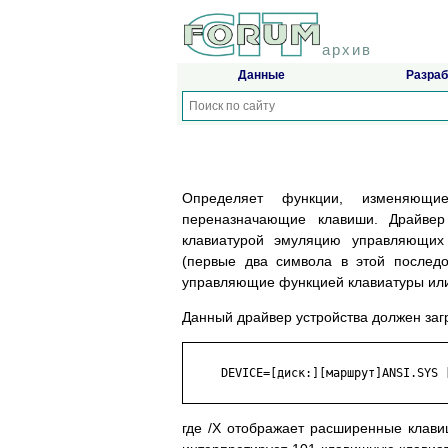
архив
Данные
Разраб
Определяет функции, изменяющ
переназначающие клавиши. Драйвер
клавиатурой эмуляцию управляющих 
(первые два символа в этой послед
управляющие функцией клавиатуры или
Данный драйвер устройства должен за
     DEVICE=[диск:][маршрут]ANSI.SYS [
где /X отображает расширенные клавиш