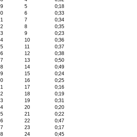
69
5
0;18
70
6
0;33
71
7
0;34
72
8
0;35
73
9
0;23
74
10
0;36
75
11
0;37
76
12
0;38
77
13
0;50
78
14
0;49
79
15
0;24
80
16
0;25
81
17
0;16
82
18
0;19
83
19
0;31
84
20
0;20
85
21
0;22
86
22
0;47
87
23
0;17
88
24
0;45