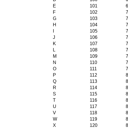
E
101
F
102
G
103
H
104
I
105
J
106
K
107
L
108
M
109
N
110
O
111
P
112
Q
113
R
114
S
115
T
116
U
117
V
118
W
119
X
120