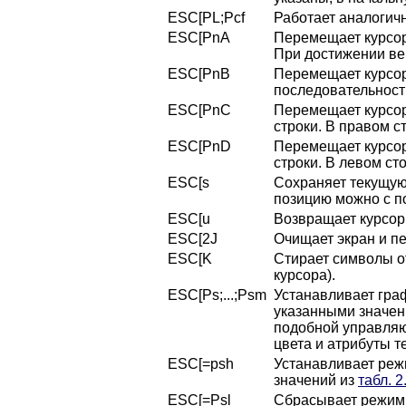
ESC[PL;Pcf
Работает аналогич
ESC[PnA
Перемещает курсор 
При достижении ве
ESC[PnB
Перемещает курсор 
последовательност
ESC[PnC
Перемещает курсор
строки. В правом с
ESC[PnD
Перемещает курсор
строки. В левом ст
ESC[s
Сохраняет текущую
позицию можно с 
ESC[u
Возвращает курсор
ESC[2J
Очищает экран и пе
ESC[K
Стирает символы от
курсора).
ESC[Ps;...;Psm
Устанавливает гра
указанными значен
подобной управляю
цвета и атрибуты т
ESC[=psh
Устанавливает реж
значений из
табл. 2
ESC[=Psl
Сбрасывает режим.