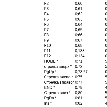
F2
0;60
0
F3
0;61
0
F4
0;62
0
F5
0;63
0
F6
0;64
0
F7
0;65
0
F8
0;66
0
F9
0;67
0
F10
0;68
0
F11
0;133
0
F12
0;134
0
HOME *
0;71
стрелка вверх *
0;72
PgUp *
0;73 57
0
Стрелка влево *
0;75
Стрелка вправо*
0;77
END *
0;79
Стрелка вниз *
0;80
PgDn *
0;81
Ins *
0;82