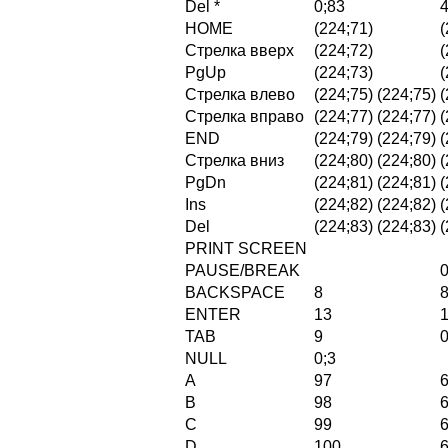
Del *
0;83
HOME
(224;71)
(
Стрелка вверх
(224;72)
(
PgUp
(224;73)
(
Стрелка влево
(224;75) (224;75)
(
Стрелка вправо
(224;77) (224;77)
(
END
(224;79) (224;79)
(
Стрелка вниз
(224;80) (224;80)
(
PgDn
(224;81) (224;81)
(
Ins
(224;82) (224;82)
(
Del
(224;83) (224;83)
(
PRINT SCREEN
PAUSE/BREAK
0
BACKSPACE
8
ENTER
13
TAB
9
0
NULL
0;3
A
97
B
98
C
99
D
100