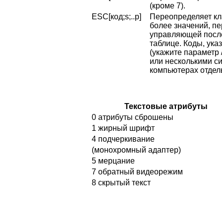
(кроме 7).
ESC[код;s;..p]
Переопределяет кла
более значений, пе
управляющей после
таблице. Коды, ука
(укажите параметр
или несколькими с
компьютерах отдел
Текстовые атрибуты
0 атрибуты сброшены
1 жирный шрифт
4 подчеркивание
(монохромный адаптер)
5 мерцание
7 обратный видеорежим
8 скрытый текст