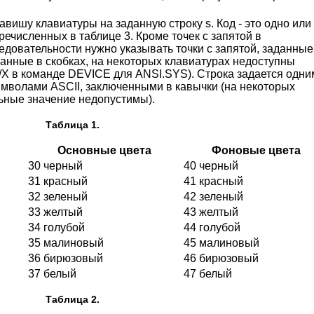
вишу клавиатуры на заданную строку s. Код - это одно или
речисленных в таблице 3. Кроме точек с запятой в
довательности нужно указывать точки с запятой, заданные
занные в скобках, на некоторых клавиатурах недоступны
 /X в команде DEVICE для ANSI.SYS). Строка задается одни
имволами ASCII, заключенными в кавычки (на некоторых
ьные значение недопустимы).
Таблица 1.
Основные цвета
Фоновые цвета
30 черный
40 черный
31 красный
41 красный
32 зеленый
42 зеленый
33 желтый
43 желтый
34 голубой
44 голубой
35 малиновый
45 малиновый
36 бирюзовый
46 бирюзовый
37 белый
47 белый
Таблица 2.