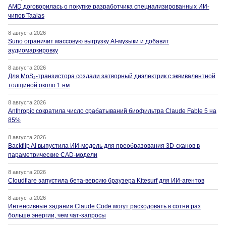
AMD договорилась о покупке разработчика специализированных ИИ-
чипов Taalas
8 августа 2026
Suno ограничит массовую выгрузку AI-музыки и добавит
аудиомаркировку
8 августа 2026
Для MoS₂-транзистора создали затворный диэлектрик с эквивалентной
толщиной около 1 нм
8 августа 2026
Anthropic сократила число срабатываний биофильтра Claude Fable 5 на
85%
8 августа 2026
Backflip AI выпустила ИИ-модель для преобразования 3D-сканов в
параметрические CAD-модели
8 августа 2026
Cloudflare запустила бета-версию браузера Kitesurf для ИИ-агентов
8 августа 2026
Интенсивные задания Claude Code могут расходовать в сотни раз
больше энергии, чем чат-запросы