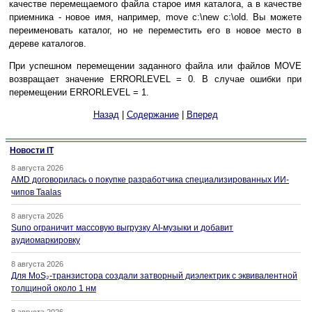
качестве перемещаемого файла старое имя каталога, а в качестве
приемника - новое имя, например, move c:\new c:\old. Вы можете
переименовать каталог, но не переместить его в новое место в
дереве каталогов.
При успешном перемещении заданного файла или файлов MOVE
возвращает значение ERRORLEVEL = 0. В случае ошибки при
перемещении ERRORLEVEL = 1.
Назад
|
Содержание
|
Вперед
Новости IT
8 августа 2026
AMD договорилась о покупке разработчика специализированных ИИ-
чипов Taalas
8 августа 2026
Suno ограничит массовую выгрузку AI-музыки и добавит
аудиомаркировку
8 августа 2026
Для MoS₂-транзистора создали затворный диэлектрик с эквивалентной
толщиной около 1 нм