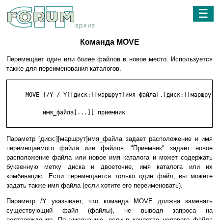
☰
архив
Команда MOVE
Перемещает один или более файлов в новое место. Используется
также для переименования каталогов.
     MOVE [/Y /-Y][диск:][маршрут]имя_файла[,[диск:][маршрут]

          имя_файла[...]] приемник

Параметр [диск:][маршрут]имя_файла задает расположение и имя
перемещаемого файла или файлов. "Приемник" задает новое
расположение файла или новое имя каталога и может содержать
буквенную метку диска и двоеточие, имя каталога или их
комбинацию. Если перемещается только один файл, вы можете
задать также имя файла (если хотите его переименовать).
Параметр /Y указывает, что команда MOVE должна заменять
существующий файл (файлы), не выводя запроса на
подтверждение. По умолчанию, если в качестве целевого файла