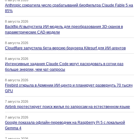
8 августа 2026
Anthropic сократила число срабатываний биофильтра Claude Fable 5 на
85%
8 августа 2026
Backflip AI выпустила ИИ-модель для преобразования 3D-сканов в
параметрические CAD-модели
8 августа 2026
Cloudflare запустила бета-версию браузера Kitesurf для ИИ-агентов
8 августа 2026
Интенсивные задания Claude Code могут расходовать в сотни раз
больше энергии, чем чат-запросы
8 августа 2026
Firebird открыла в Армении ИИ-центр и планирует развернуть 70 тысяч
GPU
7 августа 2026
Airbnb протестирует поиск жилья по запросам на естественном языке
7 августа 2026
Google показала офлайн-переводчик на Raspberry Pi 5 с локальной
Gemma 4
7 августа 2026