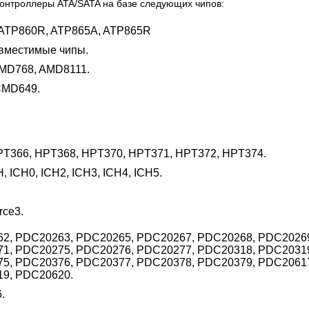
онтроллеры ATA/SATA на базе следующих чипов:
 ATP860R, ATP865A, ATP865R
овместимые чипы.
MD768, AMD8111.
CMD649.
PT366, HPT368, HPT370, HPT371, HPT372, HPT374.
CH, ICH0, ICH2, ICH3, ICH4, ICH5.
rce3.
2, PDC20263, PDC20265, PDC20267, PDC20268, PDC2026
1, PDC20275, PDC20276, PDC20277, PDC20318, PDC2031
5, PDC20376, PDC20377, PDC20378, PDC20379, PDC2061
9, PDC20620.
.