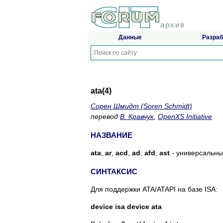
архив
Данные
Разраб
ata(4)
Сорен Шмидт (Soren Schmidt)
перевод
В. Кравчук
,
OpenXS Initiative
НАЗВАНИЕ
ata
,
ar
,
acd
,
ad
,
afd
,
ast
- универсальны
СИНТАКСИС
Для поддержки ATA/ATAPI на базе ISA:
device isa
device ata