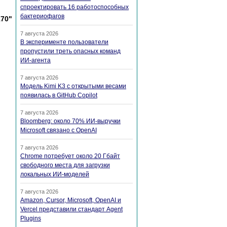
спроектировать 16 работоспособных
бактериофагов
170"
7 августа 2026
В эксперименте пользователи
пропустили треть опасных команд
ИИ-агента
7 августа 2026
Модель Kimi K3 с открытыми весами
появилась в GitHub Copilot
7 августа 2026
Bloomberg: около 70% ИИ-выручки
Microsoft связано с OpenAI
7 августа 2026
Chrome потребует около 20 Гбайт
свободного места для загрузки
локальных ИИ-моделей
7 августа 2026
Amazon, Cursor, Microsoft, OpenAI и
Vercel представили стандарт Agent
Plugins