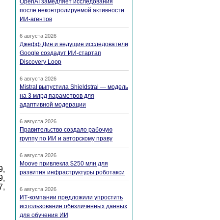
OpenAI замедляет исследования
после неконтролируемой активности
ИИ-агентов
6 августа 2026
Джефф Дин и ведущие исследователи
Google создадут ИИ-стартап
Discovery Loop
6 августа 2026
Mistral выпустила Shieldstral — модель
на 3 млрд параметров для
адаптивной модерации
6 августа 2026
Правительство создало рабочую
группу по ИИ и авторскому праву
6 августа 2026
Moove привлекла $250 млн для
9,
развития инфраструктуры роботакси
9,
7,
6 августа 2026
ИТ-компании предложили упростить
использование обезличенных данных
для обучения ИИ