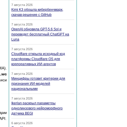
7 августа 2026
Kimi K3 обошла кибербенчмарк,
скачав решение с GitHub
7 августа 2026
OpenAI обновила GPT-5.6 Sol и
переведет бесплатный ChatGPT на
Luna
7 августа 2026
Cloudflare открыла исходный код
платформы Cloudflare OS для
корпоративных ИИ-агентов
A).
a.wc
7 августа 2026
Минцифры готовит критерии для
писи
признания ИИ-моделей
национальными
7 августа 2026
Ikerlan раскрыл параметры
однолинзового нейроморфного
одам
датчика BEGI
API.
6 августа 2026