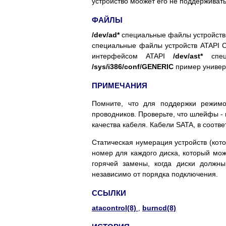
устройство моожет его не поддерживать
ФАЙЛЫ
/dev/ad*
специальные файлы устройств
специальные файлы устройств ATAPI
интерфейсом ATAPI
/dev/ast*
спе
/sys/i386/conf/GENERIC
пример универ
ПРИМЕЧАНИЯ
Помните, что для поддержки режим
проводников. Проверьте, что шлейфы - 
качества кабеля. Кабели SATA, в соотв
Статическая нумерация устройств (ко
номер для каждого диска, который мож
горячей замены, когда диски должн
независимо от порядка подключения.
ССЫЛКИ
atacontrol(8)
,
burncd(8)