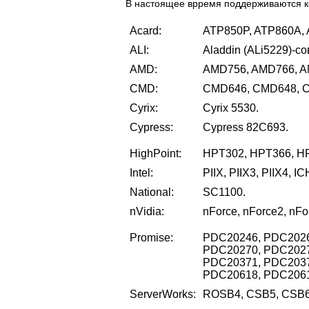
В настоящее врремя поддерживаются к
Acard:
ATP850P, ATP860A,
ALI:
Aladdin (ALi5229)-с
AMD:
AMD756, AMD766, A
CMD:
CMD646, CMD648, 
Cyrix:
Cyrix 5530.
Cypress:
Cypress 82C693.
HighPoint:
HPT302, HPT366, H
Intel:
PIIX, PIIX3, PIIX4, I
National:
SC1100.
nVidia:
nForce, nForce2, nFo
Promise:
PDC20246, PDC2026
PDC20270, PDC2027
PDC20371, PDC2037
PDC20618, PDC2061
ServerWorks:
ROSB4, CSB5, CSB6