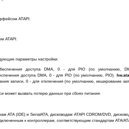
ерфейсом ATAPI:
ом ATAPI:
едующие параметры настройки:
обеспечения доступа DMA, 0 - для PIO (по умолчанию, DM
еспечения доступа DMA, 0 - для PIO (по умолчанию, PIO).
hw.at
ания записи, 0 - для отключения (по умолчанию, кеширование за
 может вызвать потерю данных при сбоях питания.
скам ATA (IDE) и SerialATA, дисководам ATAPI CDROM/DVD, дисков
одключенным к контроллерам, соответствующим стандартам ATA/AT