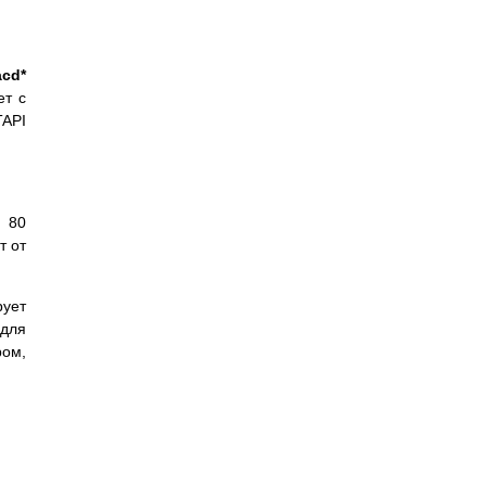
acd*
ет с
API
 80
т от
рует
 для
ром,