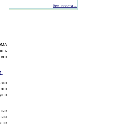
Все новости →
 DMA
ость
его
8)
.
нако
 что
одно
чные
ться
ваше