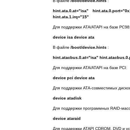
В файле
/boot/device.hints
:
hint.ata.0.at="isa"
hint.ata.0.port="
hint.ata.1.irq="15"
Для поддержки ATA/ATAPI на базе PC98
device isa
device ata
В файле
/boot/device.hints
:
hint.atacbus.0.at="isa"
hint.atacbus.0
Для поддержки ATA/ATAPI на базе PCI:
device pci
device ata
Для поддержки ATA-совместимых диско
device atadisk
Для поддержки программных RAID-масс
device ataraid
Для поддержки ATAPI CDROM, DVD и ус