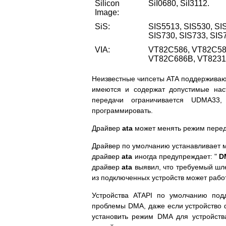
Silicon
SiI0680, SiI3112.
Image:
SiS:
SIS5513, SIS530, SI
SIS730, SIS733, SIS
VIA:
VT82C586, VT82C58
VT82C686B, VT8231,
Неизвестные чипсеты ATA поддерживаю
имеются и содержат допустимые нас
передачи ограничивается UDMA33,
программировать.
Драйвер
ata
может менять режим перед
Драйвер по умолчанию устанавливает 
драйвер
ata
иногда предупреждает: "
D
драйвер
ata
выявил, что требуемый шл
из подключенных устройств может рабо
Устройства ATAPI по умолчанию под
проблемы DMA, даже если устройство 
установить режим DMA для устройс