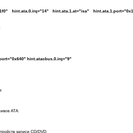
0x1f0"
hint.ata.0.irq="14"
hint.ata.1.at="isa"
hint.ata.1.port="0x
:
.port="0x640"
hint.atacbus.0.irq="9"
в:
ивов ATA:
тройств записи CD/DVD: