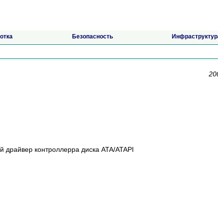
отка
Безопасность
Инфраструктур
20
й драйвер контроллерра диска ATA/ATAPI