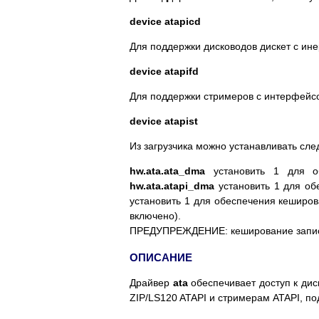
device atapicd
Для поддержки дисководов дискет с ин
device atapifd
Для поддержки стримеров с интерфейс
device atapist
Из загрузчика можно устанавливать сл
hw.ata.ata_dma
установить 1 для 
hw.ata.atapi_dma
установить 1 для об
установить 1 для обеспечения кеширов
включено).
ПРЕДУПРЕЖДЕНИЕ: кеширование записи
ОПИСАНИЕ
Драйвер
ata
обеспечивает доступ к ди
ZIP/LS120 ATAPI и стримерам ATAPI, п