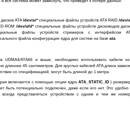
 и вся система может зависнуть, что приведет к потере данных.
 дисков ATA
/dev/ar*
специальные файлы устройств ATA RAID
/dev/
 CD-ROM
/dev/afd*
специальные файлы устройств дисководов диск
циальные файлы устройств стримеров с интерфейсом AT
сального файла конфигурации ядра для систем на базе
ata
ов UDMA4/ATA66 и выше, необходимо использовать кабели из
не длиннее 45 сантиметров. Для круглых кабелей ATA длина зависи
етствии со спецификацией, могут быть длиной до 1 метра.
торая включается с помощью опции ядра
ATA_STATIC_ID
) резерви
ет быть потенциально подключен, даже если его нет. Это удобно
ы всегда представляться устройством с одним и тем же номе