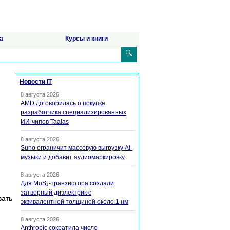
а
Курсы и книги
🔍
Новости IT
8 августа 2026
AMD договорилась о покупке
разработчика специализированных
ИИ-чипов Taalas
8 августа 2026
Suno ограничит массовую выгрузку AI-
музыки и добавит аудиомаркировку
8 августа 2026
Для MoS₂-транзистора создали
затворный диэлектрик с
вать
эквивалентной толщиной около 1 нм
8 августа 2026
Anthropic сократила число