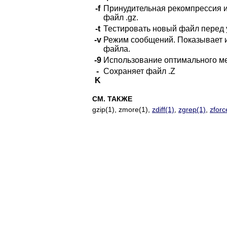
-f
Принудительная рекомпрессия из
файл .gz.
-t
Тестировать новый файл перед 
-v
Режим сообщений. Показывает 
файла.
-9
Использование оптимального ме
-
Сохраняет файл .Z
K
СМ. ТАКЖЕ
gzip(1), zmore(1),
zdiff(1)
,
zgrep(1)
,
zforc