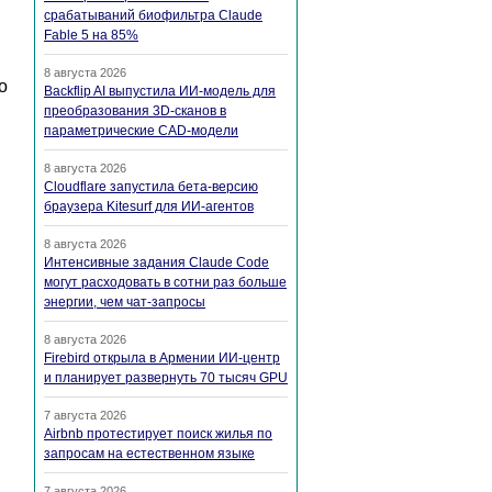
срабатываний биофильтра Claude
Fable 5 на 85%
8 августа 2026
о
Backflip AI выпустила ИИ-модель для
преобразования 3D-сканов в
параметрические CAD-модели
8 августа 2026
Cloudflare запустила бета-версию
браузера Kitesurf для ИИ-агентов
8 августа 2026
Интенсивные задания Claude Code
могут расходовать в сотни раз больше
энергии, чем чат-запросы
8 августа 2026
Firebird открыла в Армении ИИ-центр
и планирует развернуть 70 тысяч GPU
7 августа 2026
Airbnb протестирует поиск жилья по
запросам на естественном языке
7 августа 2026