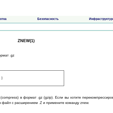
отка
Безопасность
Инфраструктур
ZNEW(1)
рмат .gz
compress) в формат .gz (gzip). Если вы хотите перекомпрессиро
в файл с расширением .Z и примените команду znew.