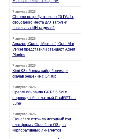
Microsoft связано с OpenAI
7 августа 2026
Chrome потребует около 20 Гбайт
свободного места для загрузки
локальных ИИ-моделей
7 августа 2026
Amazon, Cursor, Microsoft, OpenAI и
Vercel представили стандарт Agent
Plugins
7 августа 2026
Kimi K3 обошла кибербенчмарк,
скачав решение с GitHub
7 августа 2026
OpenAI обновила GPT-5.6 Sol и
переведет бесплатный ChatGPT на
Luna
7 августа 2026
Cloudflare открыла исходный код
платформы Cloudflare OS для
корпоративных ИИ-агентов