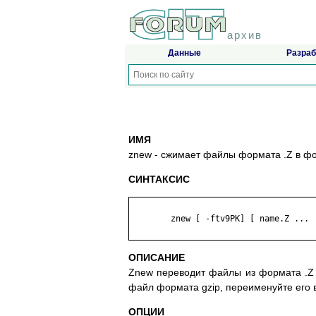
архив
Данные
Разраб
ИМЯ
znew - сжимает файлы формата .Z в фо
СИНТАКСИС
	znew [ -ftv9PK] [ name.Z ...  ]

ОПИСАНИЕ
Znew переводит файлы из формата .Z (
файл формата gzip, переименуйте его 
ОПЦИИ