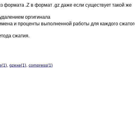
 формата .Z в формат .gz даже если существует такой же
удалением оргигинала
имена и проценты выполненной работы для каждого сжатог
тода сжатия.
e(1)
,
gzexe(1)
,
compress(1)