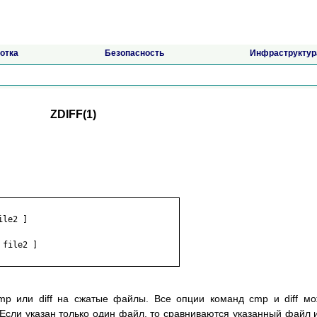
отка
Безопасность
Инфраструктур
ZDIFF(1)
le2 ]

file2 ]

mp или diff на сжатые файлы. Все опции команд cmp и diff м
 Если указан только один файл, то сравниваются указанный файл 