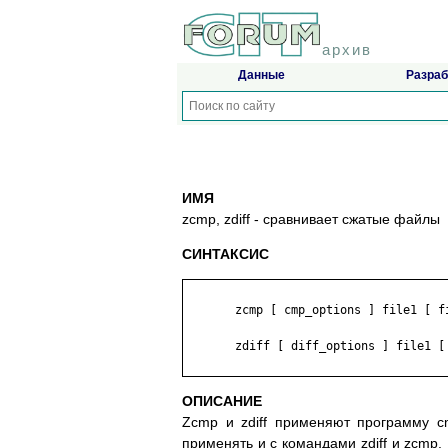
архив
Данные
Разраб
ИМЯ
zcmp, zdiff - сравнивает сжатые файлы
СИНТАКСИС
       zcmp [ cmp_options ] file1 [ fi
       zdiff [ diff_options ] file1 [ 
ОПИСАНИЕ
Zcmp и zdiff применяют программу c
применять и с командами zdiff и zcmp.