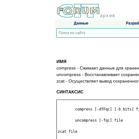
архив
Данные
Разраб
ИМЯ
compress - Сжимает данные для хранен
uncompress - Восстанавливает сохран
zcat - Осуществляет вывод сохраненно
СИНТАКСИС
	compress [-dfFqc] [-b bits] file

	uncompress [-fqc] file

zcat file
