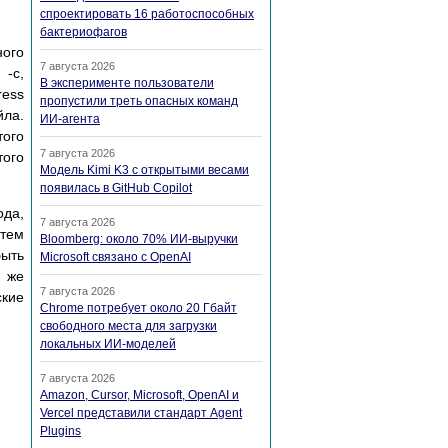
спроектировать 16 работоспособных
бактериофагов
ного
7 августа 2026
 -c,
В эксперименте пользователи
ress
пропустили треть опасных команд
йла.
ИИ-агента
того
7 августа 2026
того
Модель Kimi K3 с открытыми весами
появилась в GitHub Copilot
ода,
7 августа 2026
 тем
Bloomberg: около 70% ИИ-выручки
быть
Microsoft связано с OpenAI
 же
7 августа 2026
ские
Chrome потребует около 20 Гбайт
свободного места для загрузки
локальных ИИ-моделей
7 августа 2026
Amazon, Cursor, Microsoft, OpenAI и
Vercel представили стандарт Agent
Plugins