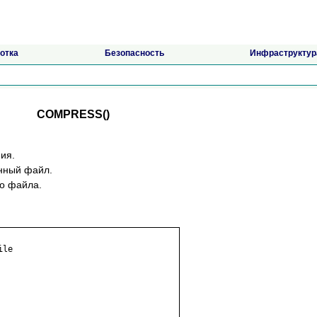
отка
Безопасность
Инфраструктур
COMPRESS()
ия.
енный файл.
го файла.