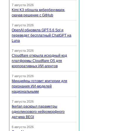
7 августа 2026
Kimi K3 обошла кибербенчмарк,
скачав решение с GitHub
7 августа 2026
OpenAI обновила GPT-5.6 Sol и
переведет бесплатный ChatGPT на
Luna
7 августа 2026
Cloudflare открыла исходный код
платформы Cloudflare OS для
корпоративных ИИ-агентов
7 августа 2026
Минцифры готовит критерии для
признания ИИ-моделей
национальными
7 августа 2026
Ikerlan раскрыл параметры
однолинзового нейроморфного
датчика BEGI
6 августа 2026