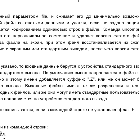
нный параметром file, и сжимает его до минимально возмож
ой файл cо сжатыми данными и удаляя, если не задана опция
ается кодированием одинаковых строк в файле. Команда uncomp
в его первоначальное состояние и удаляет версию сжатого фа
да файла на экран, при этом файл восстанавливается из сжа
ие с экранным или стандартным выводом, после чего версия сжа
указано, то входные данные берутся с устройства стандартного вв
тандартного вывода. По умолчанию вывод направляется в файл с
но к этому имени добавляется суффикс ".Z", или же он может 
ного вывода. Выходные файлы имеют те же разрешения и тех
ходных файлов, или же они могут иметь стандартные пользователь
 направляется на устройство стандартного вывода.
е записывается, если в командной строке не установлен флаг -F.
 из командной строки:
йл.