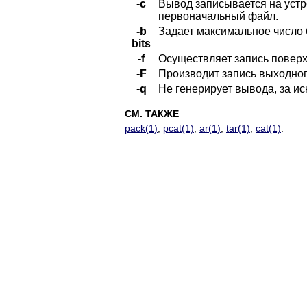
-c
Вывод записывается на устр
первоначальный файл.
-b
Задает максимальное число 
bits
-f
Осуществляет запись повер
-F
Производит запись выходног
-q
Не генерирует вывода, за и
СМ. ТАКЖЕ
pack(1)
,
pcat(1)
,
ar(1)
,
tar(1)
,
cat(1)
.