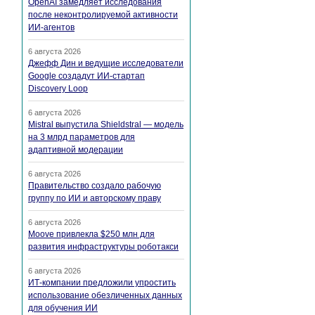
OpenAI замедляет исследования
после неконтролируемой активности
ИИ-агентов
6 августа 2026
Джефф Дин и ведущие исследователи
Google создадут ИИ-стартап
Discovery Loop
6 августа 2026
Mistral выпустила Shieldstral — модель
на 3 млрд параметров для
адаптивной модерации
6 августа 2026
Правительство создало рабочую
группу по ИИ и авторскому праву
6 августа 2026
Moove привлекла $250 млн для
развития инфраструктуры роботакси
6 августа 2026
ИТ-компании предложили упростить
использование обезличенных данных
для обучения ИИ