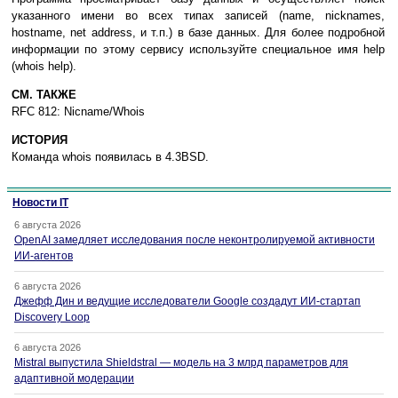
указанного имени во всех типах записей (name, nicknames,
hostname, net address, и т.п.) в базе данных. Для более подробной
информации по этому сервису используйте специальное имя help
(whois help).
СМ. ТАКЖЕ
RFC 812: Nicname/Whois
ИСТОРИЯ
Команда whois появилась в 4.3BSD.
Новости IT
6 августа 2026
OpenAI замедляет исследования после неконтролируемой активности
ИИ-агентов
6 августа 2026
Джефф Дин и ведущие исследователи Google создадут ИИ-стартап
Discovery Loop
6 августа 2026
Mistral выпустила Shieldstral — модель на 3 млрд параметров для
адаптивной модерации