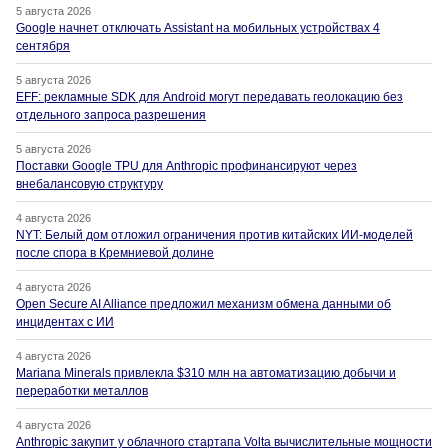
5 августа 2026
Google начнет отключать Assistant на мобильных устройствах 4
сентября
5 августа 2026
EFF: рекламные SDK для Android могут передавать геолокацию без
отдельного запроса разрешения
5 августа 2026
Поставки Google TPU для Anthropic профинансируют через
внебалансовую структуру
4 августа 2026
NYT: Белый дом отложил ограничения против китайских ИИ-моделей
после спора в Кремниевой долине
4 августа 2026
Open Secure AI Alliance предложил механизм обмена данными об
инцидентах с ИИ
4 августа 2026
Mariana Minerals привлекла $310 млн на автоматизацию добычи и
переработки металлов
4 августа 2026
Anthropic закупит у облачного стартапа Volta вычислительные мощности