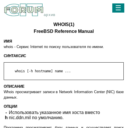
☰
архив
WHOIS(1)
FreeBSD Reference Manual
ИМЯ
whois - Сервис Internet по поиску пользователя по имени.
СИНТАКСИС
     whois [-h hostname] name ...

ОПИСАНИЕ
Whois просматривает записи в Network Information Center (NIC) базе
данных.
ОПЦИИ
-
Использовать указанное имя хоста вместо
h
nic.ddn.mil по умолчанию.
Программа просматривает базу данных и осуществляет поиск