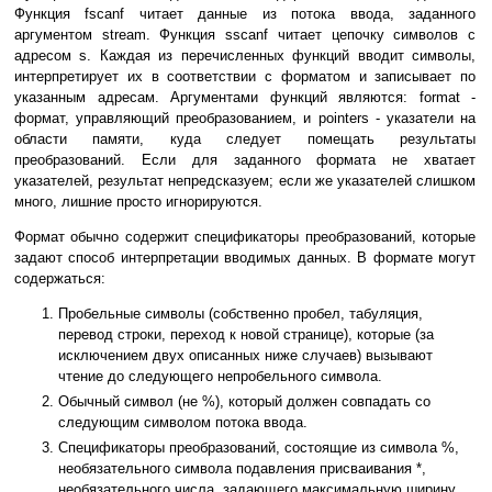
Функция fscanf читает данные из потока ввода, заданного
аргументом stream. Функция sscanf читает цепочку символов с
адресом s. Каждая из перечисленных функций вводит символы,
интерпретирует их в соответствии с форматом и записывает по
указанным адресам. Аргументами функций являются: format -
формат, управляющий преобразованием, и pointers - указатели на
области памяти, куда следует помещать результаты
преобразований. Если для заданного формата не хватает
указателей, результат непредсказуем; если же указателей слишком
много, лишние просто игнорируются.
Формат обычно содержит спецификаторы преобразований, которые
задают способ интерпретации вводимых данных. В формате могут
содержаться:
Пробельные символы (собственно пробел, табуляция,
перевод строки, переход к новой странице), которые (за
исключением двух описанных ниже случаев) вызывают
чтение до следующего непробельного символа.
Обычный символ (не %), который должен совпадать со
следующим символом потока ввода.
Спецификаторы преобразований, состоящие из символа %,
необязательного символа подавления присваивания *,
необязательного числа, задающего максимальную ширину