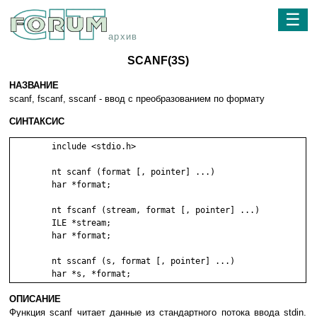
☰
архив
SCANF(3S)
НАЗВАНИЕ
scanf, fscanf, sscanf - ввод с преобразованием по формату
СИНТАКСИС
	include <stdio.h>

	nt scanf (format [, pointer] ...)

	har *format;

	nt fscanf (stream, format [, pointer] ...)

	ILE *stream;

	har *format;

	nt sscanf (s, format [, pointer] ...)

ОПИСАНИЕ
Функция scanf читает данные из стандартного потока ввода stdin.