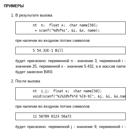
ПРИМЕРЫ
В результате вызова
	nt  n;  float x;  char name[50];

при наличии во входном потоке символов
будет присвоено: переменной n - значение 3, переменной i -
значение 25, переменной x - значение 5.432, а в массив name
будет занесено Bill\0.
После вызова
	nt  i,j;  float x;  char name[50];

при наличии во входном потоке символов
будет присвоено: переменной j - значение 9, переменной i -