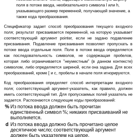
поля в потоке ввода, необязательного символа l или h,
указывающего размер переменной, получающей значение, а
также кода преобразования.
Спецификатор задает способ преобразования текущего входного
поля; результат присваивается переменной, на которую указывает
соответствующий аргумент pointer, если не задано подавление
присваивания. Подавление присваивания позволяет пропускать в
потоке ввода отдельные поля. Поле в потоке ввода определяется
как последовательность символов, не содержащая пробелов,
которая либо ограничивается "неуместным" (в данном контексте)
символом, либо определяется шириной, если она задана. Для всех
преобразований, кроме [ и c, пробелы в начале поля игнорируются.
Код преобразования определяет способ интерпретации входного
поля; соответствующий аргумент-указатель, как правило, должен
иметь соответствующий тип. Для пропускаемых полей указатель не
задается. Распознаются следующие коды преобразований:
%
Из потока ввода должен быть прочитан
единственный символ %; никаких присваиваний не
выполняется.
d
Из потока ввода должно быть прочитано целое
десятичное число; соответствующий аргумент
должен быть указателем на целое.