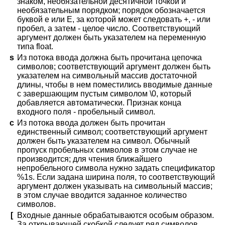
знаком, необязательной десятичной точкой и
необязательным порядком; порядок обозначается
буквой e или E, за которой может следовать +, - или
пробел, а затем - целое число. Соответствующий
аргумент должен быть указателем на переменную
типа float.
s
Из потока ввода должна быть прочитана цепочка
символов; соответствующий аргумент должен быть
указателем на символьный массив достаточной
длины, чтобы в нем поместились вводимые данные
с завершающим пустым символом \0, который
добавляется автоматически. Признак конца
входного поля - пробельный символ.
c
Из потока ввода должен быть прочитан
единственный символ; соответствующий аргумент
должен быть указателем на символ. Обычный
пропуск пробельных символов в этом случае не
производится; для чтения ближайшего
непробельного символа нужно задать спецификатор
%1s. Если задана ширина поля, то соответствующий
аргумент должен указывать на символьный массив;
в этом случае вводится заданное количество
символов.
[
Входные данные обрабатываются особым образом.
За открывающей скобкой следует ряд символов,