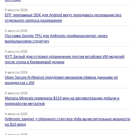
5 августа 2026
EFF: рекламные SDK для Android могут передавать геолокацию без
отдельного запроса разрешения
5 августа 2026
Поставки Google TPU для Anthropic профинансируют через
внебалансовую структуру
4 августа 2026
NYT: Белый дом отложил ограничения против китайских ИИ-моделей
после спора в Кремниевой долине
4 августа 2026
Open Secure AI Alliance предложил механизм обмена данными об
инцидентах с ИИ
4 августа 2026
Mariana Minerals привлекла $310 млн на автоматизацию добычи и
переработки металлов
4 августа 2026
Anthropic закупит у облачного стартапа Volta вычислительные мощности
на $10 млрд
4 августа 2026