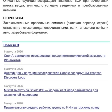
Описанные функции возвращают значение EOF при исчерпании
потока ввода, или число успешно введенных и преобразованных
величин.
СЮРПРИЗЫ
Заключительные пробельные символы (включая перевод строки)
остаются в потоке ввода непрочитанными, если только они не были
явно затребованы форматом.
Новости IT
6 августа 2026
OpenAI замедляет исследования после неконтролируемой активности
ИИ-агентов
6 августа 2026
Джефф Дин и ведущие исследователи Google создадут ИИ-стартап
Discovery Loop
6 августа 2026
Mistral выпустила Shieldstral — модель на 3 млрд параметров для
адаптивной модерации
6 августа 2026
Правительство создало рабочую группу по ИИ и авторскому праву