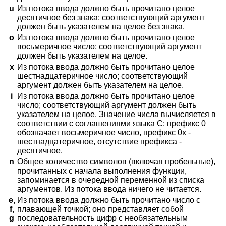
u
Из потока ввода должно быть прочитано целое
десятичное без знака; соответствующий аргумент
должен быть указателем на целое без знака.
o
Из потока ввода должно быть прочитано целое
восьмеричное число; соответствующий аргумент
должен быть указателем на целое.
x
Из потока ввода должно быть прочитано целое
шестнадцатеричное число; соответствующий
аргумент должен быть указателем на целое.
i
Из потока ввода должно быть прочитано целое
число; соответствующий аргумент должен быть
указателем на целое. Значение числа вычисляется в
соответствии с соглашениями языка C: префикс 0
обозначает восьмеричное число, префикс 0x -
шестнадцатеричное, отсутствие префикса -
десятичное.
n
Общее количество символов (включая пробельные),
прочитанных с начала выполнения функции,
запоминается в очередной переменной из списка
аргументов. Из потока ввода ничего не читается.
e,
Из потока ввода должно быть прочитано число с
f,
плавающей точкой; оно представляет собой
g
последовательность цифр с необязательным