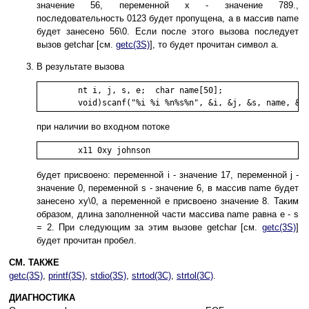
значение 56, переменной x - значение 789.,
последовательность 0123 будет пропущена, а в массив name
будет занесено 56\0. Если после этого вызова последует
вызов getchar [см.
getc(3S)
], то будет прочитан символ a.
В результате вызова
	nt i, j, s, e;  char name[50];

при наличии во входном потоке
будет присвоено: переменной i - значение 17, переменной j -
значение 0, переменной s - значение 6, в массив name будет
занесено xy\0, а переменной e присвоено значение 8. Таким
образом, длина заполненной части массива name равна e - s
= 2. При следующим за этим вызове getchar [см.
getc(3S)
]
будет прочитан пробел.
СМ. ТАКЖЕ
getc(3S)
,
printf(3S)
,
stdio(3S)
,
strtod(3C)
,
strtol(3C)
.
ДИАГНОСТИКА