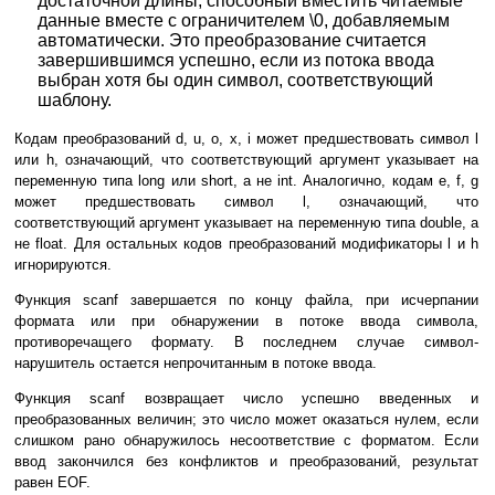
достаточной длины, способный вместить читаемые
данные вместе с ограничителем \0, добавляемым
автоматически. Это преобразование считается
завершившимся успешно, если из потока ввода
выбран хотя бы один символ, соответствующий
шаблону.
Кодам преобразований d, u, o, x, i может предшествовать символ l
или h, означающий, что соответствующий аргумент указывает на
переменную типа long или short, а не int. Аналогично, кодам e, f, g
может предшествовать символ l, означающий, что
соответствующий аргумент указывает на переменную типа double, а
не float. Для остальных кодов преобразований модификаторы l и h
игнорируются.
Функция scanf завершается по концу файла, при исчерпании
формата или при обнаружении в потоке ввода символа,
противоречащего формату. В последнем случае символ-
нарушитель остается непрочитанным в потоке ввода.
Функция scanf возвращает число успешно введенных и
преобразованных величин; это число может оказаться нулем, если
слишком рано обнаружилось несоответствие с форматом. Если
ввод закончился без конфликтов и преобразований, результат
равен EOF.