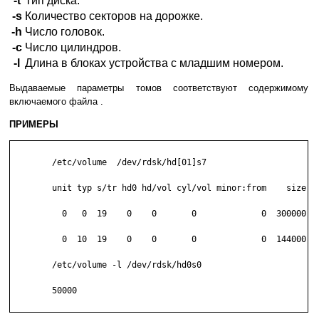
-t
Тип диска.
-s
Количество секторов на дорожке.
-h
Число головок.
-c
Число цилиндров.
-l
Длина в блоках устройства с младшим номером.
Выдаваемые параметры томов соответствуют содержимому
включаемого файла
.
ПРИМЕРЫ
	/etc/volume  /dev/rdsk/hd[01]s7

	unit typ s/tr hd0 hd/vol cyl/vol minor:from    size 

	  0   0  19    0    0       0             0  300000 /de

	  0  10  19    0    0       0             0  144000 /de

	/etc/volume -l /dev/rdsk/hd0s0

	50000
