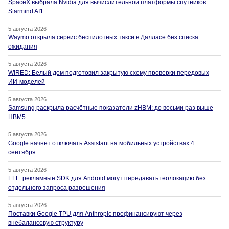
SpaceX выбрала Nvidia для вычислительной платформы спутников
Starmind AI1
5 августа 2026
Waymo открыла сервис беспилотных такси в Далласе без списка
ожидания
5 августа 2026
WIRED: Белый дом подготовил закрытую схему проверки передовых
ИИ-моделей
5 августа 2026
Samsung раскрыла расчётные показатели zHBM: до восьми раз выше
HBM5
5 августа 2026
Google начнет отключать Assistant на мобильных устройствах 4
сентября
5 августа 2026
EFF: рекламные SDK для Android могут передавать геолокацию без
отдельного запроса разрешения
5 августа 2026
Поставки Google TPU для Anthropic профинансируют через
внебалансовую структуру