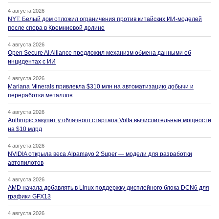
4 августа 2026
NYT: Белый дом отложил ограничения против китайских ИИ-моделей
после спора в Кремниевой долине
4 августа 2026
Open Secure AI Alliance предложил механизм обмена данными об
инцидентах с ИИ
4 августа 2026
Mariana Minerals привлекла $310 млн на автоматизацию добычи и
переработки металлов
4 августа 2026
Anthropic закупит у облачного стартапа Volta вычислительные мощности
на $10 млрд
4 августа 2026
NVIDIA открыла веса Alpamayo 2 Super — модели для разработки
автопилотов
4 августа 2026
AMD начала добавлять в Linux поддержку дисплейного блока DCN6 для
графики GFX13
4 августа 2026