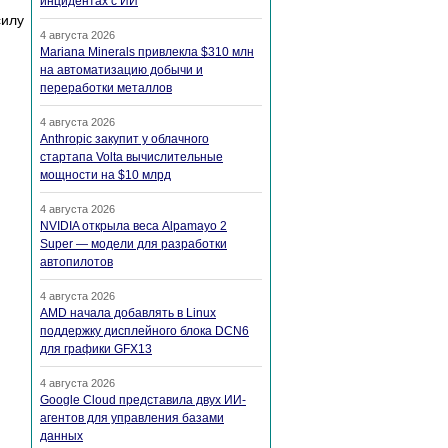
инцидентах с ИИ
илу
4 августа 2026
Mariana Minerals привлекла $310 млн
на автоматизацию добычи и
переработки металлов
4 августа 2026
Anthropic закупит у облачного
стартапа Volta вычислительные
мощности на $10 млрд
4 августа 2026
NVIDIA открыла веса Alpamayo 2
Super — модели для разработки
автопилотов
4 августа 2026
AMD начала добавлять в Linux
поддержку дисплейного блока DCN6
для графики GFX13
4 августа 2026
Google Cloud представила двух ИИ-
агентов для управления базами
данных