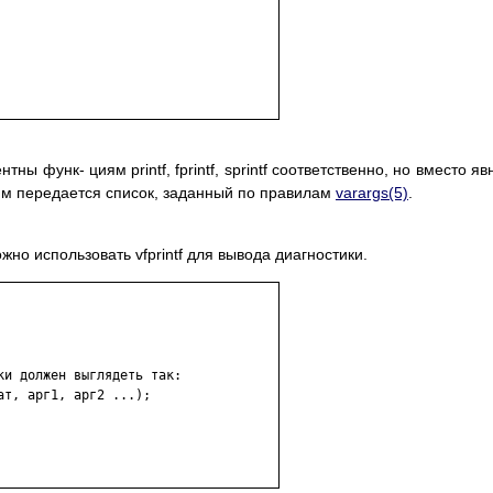
лентны функ- циям printf, fprintf, sprintf соответственно, но вместо яв
им передается список, заданный по правилам
varargs(5)
.
но использовать vfprintf для вывода диагностики.