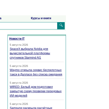
а
Курсы и книги
🔍
Новости IT
5 августа 2026
SpaceX выбрала Nvidia для
вычислительной платформы
спутников Starmind AI1
5 августа 2026
Waymo открыла сервис беспилотных
такси в Далласе без списка ожидания
5 августа 2026
WIRED: Белый дом подготовил
закрытую схему проверки передовых
ИИ-моделей
5 августа 2026
Samsung раскрыла расчётные