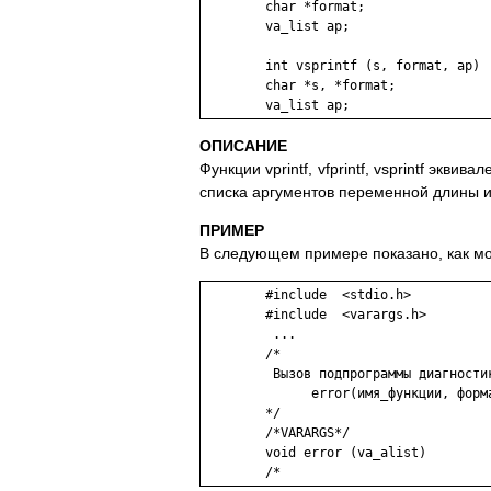
	char *format;

	va_list ap;

	int vsprintf (s, format, ap)

	char *s, *format;

ОПИСАНИЕ
Функции vprintf, vfprintf, vsprintf эквива
списка аргументов переменной длины 
ПРИМЕР
В следующем примере показано, как мож
	#include  <stdio.h>

	#include  <varargs.h>

	 ...

	/*

	 Вызов подпрограммы диагностики должен выглядеть так:

	      error(имя_функции, формат, арг1, арг2 ...);

	*/

	/*VARARGS*/

	void error (va_alist)
