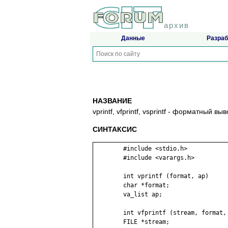
архив
Данные
Разраб
НАЗВАНИЕ
vprintf, vfprintf, vsprintf - форматный 
СИНТАКСИС
	#include <stdio.h>

	#include <varargs.h>

	int vprintf (format, ap)

	char *format;

	va_list ap;

	int vfprintf (stream, format, ap)

	FILE *stream;
