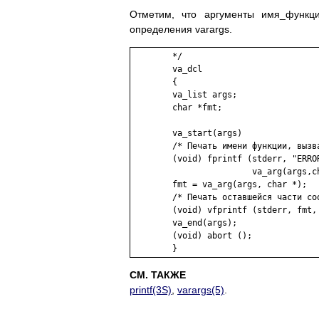
Отметим, что аргументы имя_функц
определения varargs.
	*/

	va_dcl

	{

	va_list args;

	char *fmt;

	va_start(args)

	/* Печать имени функции, вызвавшей ошибку */

	(void) fprintf (stderr, "ERROR in %s: ",

	                va_arg(args,char *));

	fmt = va_arg(args, char *);

	/* Печать оставшейся части сообщения */

	(void) vfprintf (stderr, fmt, args);

	va_end(args);

	(void) abort ();

СМ. ТАКЖЕ
printf(3S)
,
varargs(5)
.