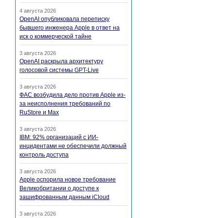
4 августа 2026
OpenAI опубликовала переписку
бывшего инженера Apple в ответ на
иск о коммерческой тайне
3 августа 2026
OpenAI раскрыла архитектуру
голосовой системы GPT-Live
3 августа 2026
ФАС возбудила дело против Apple из-
за неисполнения требований по
RuStore и Max
3 августа 2026
IBM: 92% организаций с ИИ-
инцидентами не обеспечили должный
контроль доступа
3 августа 2026
Apple оспорила новое требование
Великобритании о доступе к
зашифрованным данным iCloud
3 августа 2026