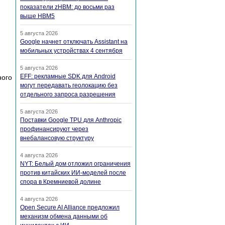
показатели zHBM: до восьми раз
выше HBM5
5 августа 2026
Google начнет отключать Assistant на
мобильных устройствах 4 сентября
5 августа 2026
EFF: рекламные SDK для Android
ного
могут передавать геолокацию без
отдельного запроса разрешения
5 августа 2026
Поставки Google TPU для Anthropic
профинансируют через
внебалансовую структуру
4 августа 2026
NYT: Белый дом отложил ограничения
против китайских ИИ-моделей после
спора в Кремниевой долине
4 августа 2026
Open Secure AI Alliance предложил
механизм обмена данными об