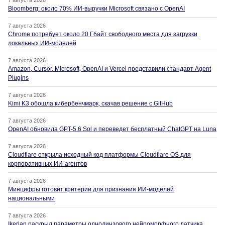
7 августа 2026
Bloomberg: около 70% ИИ-выручки Microsoft связано с OpenAI
7 августа 2026
Chrome потребует около 20 Гбайт свободного места для загрузки
локальных ИИ-моделей
7 августа 2026
Amazon, Cursor, Microsoft, OpenAI и Vercel представили стандарт Agent
Plugins
7 августа 2026
Kimi K3 обошла кибербенчмарк, скачав решение с GitHub
7 августа 2026
OpenAI обновила GPT-5.6 Sol и переведет бесплатный ChatGPT на Luna
7 августа 2026
Cloudflare открыла исходный код платформы Cloudflare OS для
корпоративных ИИ-агентов
7 августа 2026
Минцифры готовит критерии для признания ИИ-моделей
национальными
7 августа 2026
Ikerlan раскрыл параметры однолинзового нейроморфного датчика