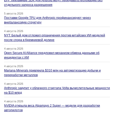
EFF: рекламные SDK для Android могут передавать геолокацию без
отдельного запроса разрешения
5 августа 2026
Поставки Google TPU для Anthropic профинансируют через
внебалансовую структуру
4 августа 2026
NYT: Белый дом отложил ограничения против китайских ИИ-моделей
после спора в Кремниевой долине
4 августа 2026
Open Secure AI Alliance предложил механизм обмена данными об
инцидентах с ИИ
4 августа 2026
Mariana Minerals привлекла $310 млн на автоматизацию добычи и
переработки металлов
4 августа 2026
Anthropic закупит у облачного стартапа Volta вычислительные мощности
на $10 млрд
4 августа 2026
NVIDIA открыла веса Alpamayo 2 Super — модели для разработки
автопилотов