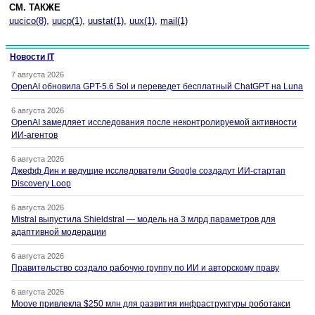
СМ. ТАКЖЕ
uucico(8)
,
uucp(1)
,
uustat(1)
,
uux(1)
,
mail(1)
Новости IT
7 августа 2026
OpenAI обновила GPT-5.6 Sol и переведет бесплатный ChatGPT на Luna
6 августа 2026
OpenAI замедляет исследования после неконтролируемой активности
ИИ-агентов
6 августа 2026
Джефф Дин и ведущие исследователи Google создадут ИИ-стартап
Discovery Loop
6 августа 2026
Mistral выпустила Shieldstral — модель на 3 млрд параметров для
адаптивной модерации
6 августа 2026
Правительство создало рабочую группу по ИИ и авторскому праву
6 августа 2026
Moove привлекла $250 млн для развития инфраструктуры роботакси