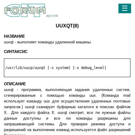
☰
архив
UUXQT(8)
НАЗВАНИЕ
uuxqt - выполняет команды удаленной машины.
СИНТАКСИС
/usr/lib/uucp/uuxqt [-s system] [-x debug_level]

ОПИСАНИЕ
uuxqt - программа, выполняющая задания удаленных систем,
сгенерированные с помощью команды uux. (Команда mail
использует команду uux для осуществления удаленных почтовых
запросов.) uuxqt сканирует буферные каталоги в поисках файлов
X.. Для каждого файла X. uuxqt смотрит, все ли нужные файлы
данных доступны и все ли команды разрешены для
запрашивающей системы. Для проверки режима доступа и
разрешений на выполнение команд используется файл разрешений