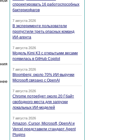
нной
спроектировать 16 работоспособных
бактериофагов
7 августа 2026
В эксперименте пользователи
пропустили треть опасных команд
ИИ-агента
7 августа 2026
Модель Kimi K3 с открытыми весами
появилась в GitHub Copilot
ения
7 августа 2026
Bloomberg: около 70% ИИ-выручки
Microsoft связано с OpenAI
ьнее
7 августа 2026
Chrome потребует около 20 Гбайт
свободного места для загрузки
локальных ИИ-моделей
7 августа 2026
Amazon, Cursor, Microsoft, OpenAI и
Vercel представили стандарт Agent
Plugins