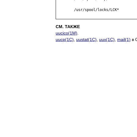
	/usr/spool/locks/LCK*

СМ. ТАКЖЕ
uucico(1M)
.
uucp(1C)
,
uustat(1C)
,
uux(1C)
,
mail(1)
в 