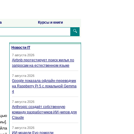
а
Курсы и книги
🔍
Новости IT
7 августа 2026
Airbnb протестирует поиск жилья по
запросам на естественном языке
7 августа 2026
Google показала офлайн-переводчик
на Raspberry Pi 5 с локальной Gemma
4
7 августа 2026
Anthropic создаёт собственную
команду разработчиков ИИ-чипов для
ощью
Claude
мы].
айла
7 августа 2026
ИИ-модели Evo помогли