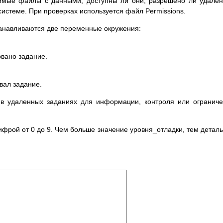
димые файлы с данными, доступны ли они, разрешено ли удале
истеме. При проверках используется файл Permissions.
анавливаются две переменные окружения:
овано задание.
вал задание.
в удаленных заданиях для информации, контроля или огранич
ифрой от 0 до 9. Чем больше значение уровня_отладки, тем детал