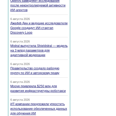
OpenAI замедляет исследования
после неконтролируемой активности
ИИ-агентов
6 августа 2026
Джефф Дин и ведущие исследователи
Google создадут ИИ-стартап
Discovery Loop
6 августа 2026
Mistral выпустила Shieldstral — модель
на 3 млрд параметров для
адаптивной модерации
6 августа 2026
Правительство создало рабочую
группу по ИИ и авторскому праву
6 августа 2026
Moove привлекла $250 млн для
развития инфраструктуры роботакси
6 августа 2026
ИТ-компании предложили упростить
использование обезличенных данных
для обучения ИИ