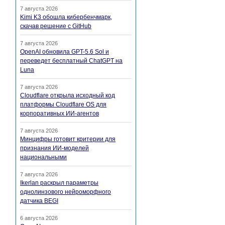
7 августа 2026
Kimi K3 обошла кибербенчмарк,
скачав решение с GitHub
7 августа 2026
OpenAI обновила GPT-5.6 Sol и
переведет бесплатный ChatGPT на
Luna
7 августа 2026
Cloudflare открыла исходный код
платформы Cloudflare OS для
корпоративных ИИ-агентов
7 августа 2026
Минцифры готовит критерии для
признания ИИ-моделей
национальными
7 августа 2026
Ikerlan раскрыл параметры
однолинзового нейроморфного
датчика BEGI
6 августа 2026