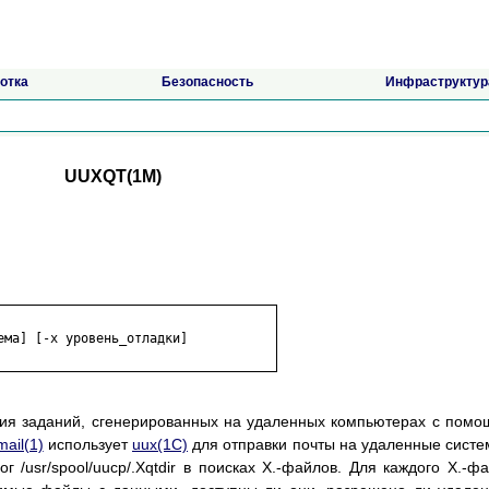
отка
Безопасность
Инфраструктур
UUXQT(1M)
ния заданий, сгенерированных на удаленных компьютерах с пом
mail(1)
использует
uux(1C)
для отправки почты на удаленные систе
 /usr/spool/uucp/.Xqtdir в поисках X.-файлов. Для каждого X.-ф