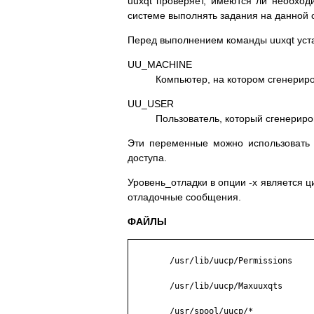
uuxqt проверяет, имеются ли необхо
системе выполнять задания на данной с
Перед выполнением команды uuxqt уст
UU_MACHINE
Компьютер, на котором сгенерир
UU_USER
Пользователь, который сгенериро
Эти переменные можно использовать 
доступа.
Уровень_отладки в опции -x является ц
отладочные сообщения.
ФАЙЛЫ
	/usr/lib/uucp/Permissions

	/usr/lib/uucp/Maxuuxqts

	/usr/spool/uucp/*
