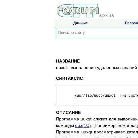
архив
Данные
Разраб
НАЗВАНИЕ
uuxqt - выполнение удаленных заданий
СИНТАКСИС
	/usr/lib/uucp/uuxqt  [-s система] [-x уровень_отладки]

ОПИСАНИЕ
Программа uuxqt служит для выполне
команды
uux(1C)
. [Например, команда
Программа uuxqt просматривает каталог