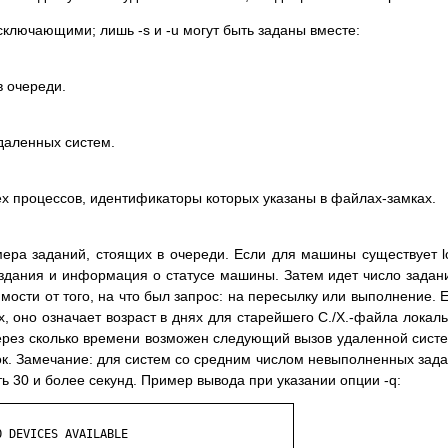
лючающими; лишь -s и -u могут быть заданы вместе:
в очереди.
даленных систем.
сех процессов, идентификаторы которых указаны в файлах-замках.
ра заданий, стоящих в очереди. Если для машины существует l
оздания и информация о статусе машины. Затем идет число задан
имости от того, на что был запрос: на пересылку или выполнение. 
х, оно означает возраст в днях для старейшего C./X.-файла локал
через сколько времени возможен следующий вызов удаленной сист
ок. Замечание: для систем со средним числом невыполненных зад
 30 и более секунд. Пример вывода при указании опции -q:
 DEVICES AVAILABLE
