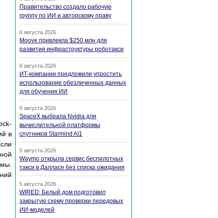
Правительство создало рабочую
группу по ИИ и авторскому праву
6 августа 2026
Moove привлекла $250 млн для
развития инфраструктуры роботакси
6 августа 2026
ИТ-компании предложили упростить
использование обезличенных данных
для обучения ИИ
5 августа 2026
SpaceX выбрала Nvidia для
ock-
вычислительной платформы
ий в
спутников Starmind AI1
Если
5 августа 2026
ьной
Waymo открыла сервис беспилотных
емы.
такси в Далласе без списка ожидания
аний
5 августа 2026
WIRED: Белый дом подготовил
закрытую схему проверки передовых
ИИ-моделей