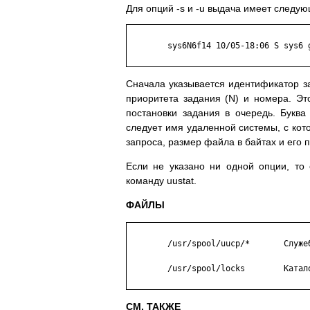
Для опций -s и -u выдача имеет следу
	sys6N6f14 10/05-18:06 S sys6 guest 1035 /usr/guest/file

Сначала указывается идентификатор за
приоритета задания (N) и номера. Это
постановки задания в очередь. Буква
следует имя удаленной системы, с кот
запроса, размер файла в байтах и его 
Если не указано ни одной опции, то 
команду uustat.
ФАЙЛЫ
	/usr/spool/uucp/*       Служебные каталоги.

	/usr/spool/locks        Каталог файлов-замков.

СМ. ТАКЖЕ