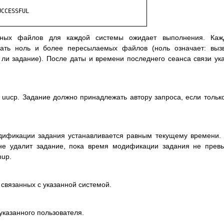
CCESSFUL

ндных файлов для каждой системы ожидает выполнения. Каж
ть ноль и более пересылаемых файлов (ноль означает: вызв
 ли задание). После даты и времени последнего сеанса связи ук
 uucp. Задание должно принадлежать автору запроса, если тольк
дификации задания устанавливается равным текущему времени.
е удалит задание, пока время модификации задания не прев
nup.
 связанных с указанной системой.
указанного пользователя.