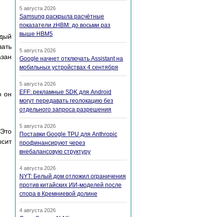
5 августа 2026
Samsung раскрыла расчётные
показатели zHBM: до восьми раз
выше HBM5
дый
ать
5 августа 2026
азан
Google начнет отключать Assistant на
мобильных устройствах 4 сентября
5 августа 2026
EFF: рекламные SDK для Android
о он
могут передавать геолокацию без
отдельного запроса разрешения
5 августа 2026
 Это
Поставки Google TPU для Anthropic
ысит
профинансируют через
внебалансовую структуру
4 августа 2026
NYT: Белый дом отложил ограничения
против китайских ИИ-моделей после
спора в Кремниевой долине
4 августа 2026