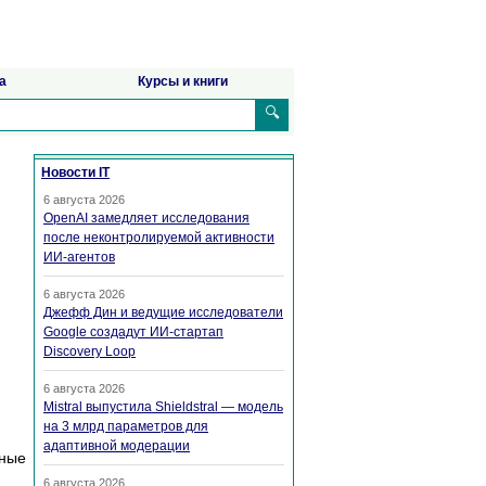
а
Курсы и книги
🔍
Новости IT
6 августа 2026
OpenAI замедляет исследования
после неконтролируемой активности
ИИ-агентов
6 августа 2026
Джефф Дин и ведущие исследователи
Google создадут ИИ-стартап
Discovery Loop
6 августа 2026
Mistral выпустила Shieldstral — модель
на 3 млрд параметров для
адаптивной модерации
нные
6 августа 2026