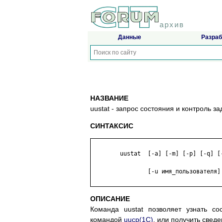
архив
Данные
Разраб
НАЗВАНИЕ
uustat - запрос состояния и контроль 
СИНТАКСИС
	uustat  [-a] [-m] [-p] [-q] [-k задание] [-r задание] [-s имя_системы]

		[-u имя_пользователя]

ОПИСАНИЕ
Команда uustat позволяет узнать с
командой
uucp(1C)
, или получить свед