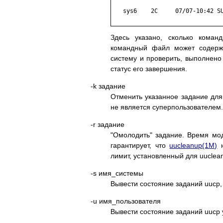
   sys6    2C     07/07-10:42 SU
Здесь указано, сколько кома
командный файл может содержа
систему и проверить, выполнено
статус его завершения.
-k задание
Отменить указанное задание для
не является суперпользователем.
-r задание
"Омолодить" задание. Время мо
гарантирует, что
uucleanup(1M)
н
лимит, установленный для uuclea
-s имя_системы
Вывести состояние заданий uucp,
-u имя_пользователя
Вывести состояние заданий uucp 