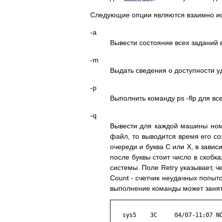
Следующие опции являются взаимно иск
-a
Вывести состояние всех заданий 
-m
Выдать сведения о доступности у
-p
Выполнить команду ps -flp для в
-q
Вывести для каждой машины номе
файл, то выводится время его с
очереди и буква C или X, в завис
после буквы стоит число в скобка
системы. Поле Retry указывает, 
Count - счетчик неудачных попыт
выполнение команды может занять
   sys5    3C     04/07-11:07 NO