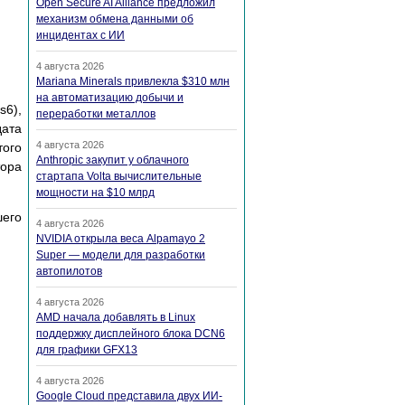
Open Secure AI Alliance предложил
механизм обмена данными об
инцидентах с ИИ
4 августа 2026
Mariana Minerals привлекла $310 млн
на автоматизацию добычи и
s6),
переработки металлов
дата
4 августа 2026
того
Anthropic закупит у облачного
тора
стартапа Volta вычислительные
мощности на $10 млрд
шего
4 августа 2026
NVIDIA открыла веса Alpamayo 2
Super — модели для разработки
автопилотов
4 августа 2026
AMD начала добавлять в Linux
поддержку дисплейного блока DCN6
для графики GFX13
4 августа 2026
Google Cloud представила двух ИИ-