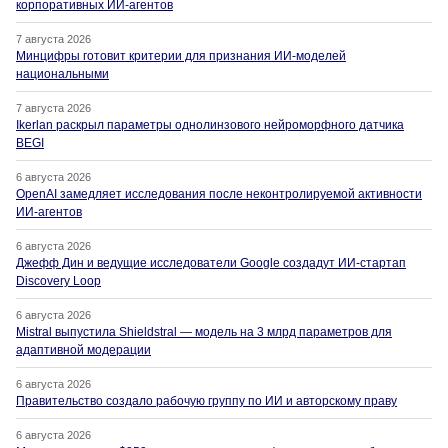
корпоративных ИИ-агентов
7 августа 2026
Минцифры готовит критерии для признания ИИ-моделей
национальными
7 августа 2026
Ikerlan раскрыл параметры однолинзового нейроморфного датчика
BEGI
6 августа 2026
OpenAI замедляет исследования после неконтролируемой активности
ИИ-агентов
6 августа 2026
Джефф Дин и ведущие исследователи Google создадут ИИ-стартап
Discovery Loop
6 августа 2026
Mistral выпустила Shieldstral — модель на 3 млрд параметров для
адаптивной модерации
6 августа 2026
Правительство создало рабочую группу по ИИ и авторскому праву
6 августа 2026