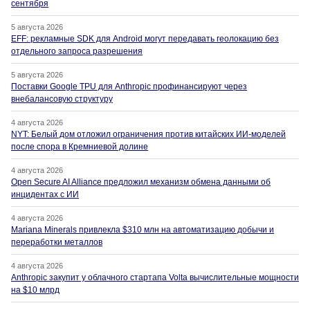
сентября
5 августа 2026
EFF: рекламные SDK для Android могут передавать геолокацию без
отдельного запроса разрешения
5 августа 2026
Поставки Google TPU для Anthropic профинансируют через
внебалансовую структуру
4 августа 2026
NYT: Белый дом отложил ограничения против китайских ИИ-моделей
после спора в Кремниевой долине
4 августа 2026
Open Secure AI Alliance предложил механизм обмена данными об
инцидентах с ИИ
4 августа 2026
Mariana Minerals привлекла $310 млн на автоматизацию добычи и
переработки металлов
4 августа 2026
Anthropic закупит у облачного стартапа Volta вычислительные мощности
на $10 млрд