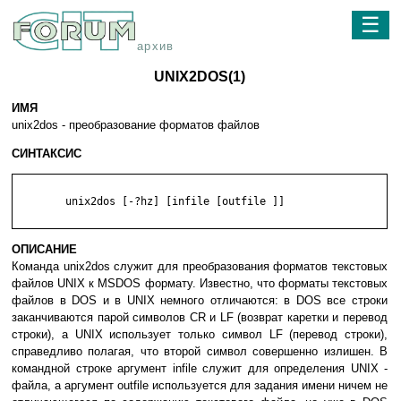
☰
архив
UNIX2DOS(1)
ИМЯ
unix2dos - преобразование форматов файлов
СИНТАКСИС
	unix2dos [-?hz] [infile [outfile ]]

ОПИСАНИЕ
Команда unix2dos служит для преобразования форматов текстовых
файлов UNIX к MSDOS формату. Известно, что форматы текстовых
файлов в DOS и в UNIX немного отличаются: в DOS все строки
заканчиваются парой символов CR и LF (возврат каретки и перевод
строки), а UNIX использует только символ LF (перевод строки),
справедливо полагая, что второй символ совершенно излишен. В
командной строке аргумент infile служит для определения UNIX -
файла, а аргумент outfile используется для задания имени ничем не