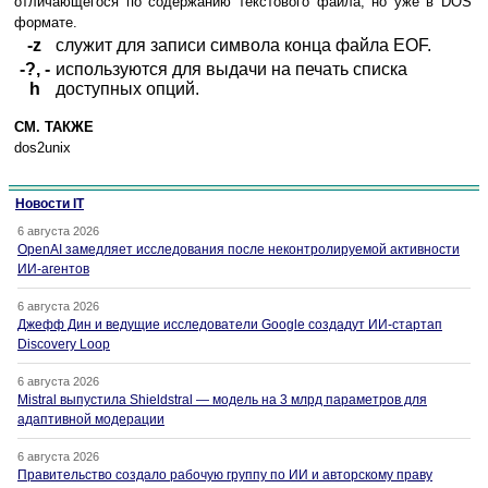
отличающегося по содержанию текстового файла, но уже в DOS
формате.
-z
служит для записи символа конца файла EOF.
-?, -
используются для выдачи на печать списка
h
доступных опций.
СМ. ТАКЖЕ
dos2unix
Новости IT
6 августа 2026
OpenAI замедляет исследования после неконтролируемой активности
ИИ-агентов
6 августа 2026
Джефф Дин и ведущие исследователи Google создадут ИИ-стартап
Discovery Loop
6 августа 2026
Mistral выпустила Shieldstral — модель на 3 млрд параметров для
адаптивной модерации
6 августа 2026
Правительство создало рабочую группу по ИИ и авторскому праву