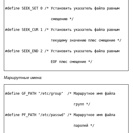
#define SEEK_SET 0 /* Установить указатель файла равным

                      смещению */

#define SEEK_CUR 1 /* Установить указатель файла равным

                      текущему значению плюс смещение */

#define SEEK_END 2 /* Установить указатель файла равным

                      EOF плюс смещение */

Маршрутные имена:
#define GF_PATH "/etc/group"  /* Маршрутное имя файла

                                 групп */

#define PF_PATH "/etc/passwd" /* Маршрутное имя файла

                                 паролей */
