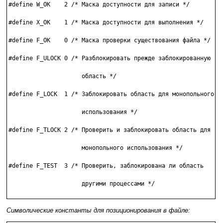
#define W_OK    2 /* Маска доступности для записи */

#define X_OK    1 /* Маска доступности для выполнения */

#define F_OK    0 /* Маска проверки существования файла */

#define F_ULOCK 0 /* Разблокировать прежде заблокированную

                     область */

#define F_LOCK  1 /* Заблокировать область для монопольного

                     использования */

#define F_TLOCK 2 /* Проверить и заблокировать область для

                     монопольного использования */

#define F_TEST  3 /* Проверить, заблокирована ли область

                     другими процессами */

Символические константы для позиционирования в файле: