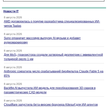
Новости IT
8 августа 2026
AMD договорилась о покупке разработчика специализированных ИИ-
чипов Taalas
8 августа 2026
Suno ограничит массовую выгрузку AI-музыки и добавит
аудиомаркировку
8 августа 2026
Для MoS₂-транзистора создали затворный диэлектрик с эквивалентной
толщиной около 1 нм
8 августа 2026
Anthropic сократила число срабатываний биофильтра Claude Fable 5 на
85%
8 августа 2026
Backflip AI выпустила ИИ-модель для преобразования 3D-сканов в
параметрические CAD-модели
8 августа 2026
Cloudflare запустила бета-версию браузера Kitesurf для ИИ-агентов