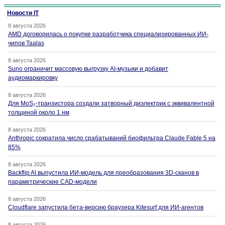
Новости IT
8 августа 2026
AMD договорилась о покупке разработчика специализированных ИИ-
чипов Taalas
8 августа 2026
Suno ограничит массовую выгрузку AI-музыки и добавит
аудиомаркировку
8 августа 2026
Для MoS₂-транзистора создали затворный диэлектрик с эквивалентной
толщиной около 1 нм
8 августа 2026
Anthropic сократила число срабатываний биофильтра Claude Fable 5 на
85%
8 августа 2026
Backflip AI выпустила ИИ-модель для преобразования 3D-сканов в
параметрические CAD-модели
8 августа 2026
Cloudflare запустила бета-версию браузера Kitesurf для ИИ-агентов
8 августа 2026