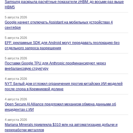
Samsung раскрыла расчётные показатели zHBM: до восьми раз выше
HBM5
5 августа 2026
Google начнет отключать Assistant на мобильных устройствах 4
сентября
5 августа 2026
EFF: рекламные SDK для Android могут передавать геолокацию без
отдельного запроса разрешения
5 августа 2026
Поставки Google TPU для Anthropic профинансируют через
внебалансовую структуру
4 августа 2026
NYT: Белый дом отложил ограничения против китайских ИИ-моделей
после спора в Кремниевой долине
4 августа 2026
Open Secure AI Alliance предложил механизм обмена данными об
инцидентах с ИИ
4 августа 2026
Mariana Minerals привлекла $310 млн на автоматизацию добычи и
переработки металлов