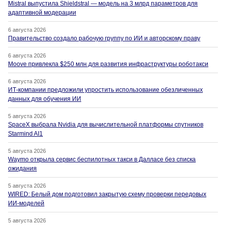
Mistral выпустила Shieldstral — модель на 3 млрд параметров для
адаптивной модерации
6 августа 2026
Правительство создало рабочую группу по ИИ и авторскому праву
6 августа 2026
Moove привлекла $250 млн для развития инфраструктуры роботакси
6 августа 2026
ИТ-компании предложили упростить использование обезличенных
данных для обучения ИИ
5 августа 2026
SpaceX выбрала Nvidia для вычислительной платформы спутников
Starmind AI1
5 августа 2026
Waymo открыла сервис беспилотных такси в Далласе без списка
ожидания
5 августа 2026
WIRED: Белый дом подготовил закрытую схему проверки передовых
ИИ-моделей
5 августа 2026