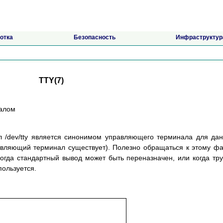
отка
Безопасность
Инфраструктур
TTY(7)
налом
 /dev/tty является синонимом управляющего терминала для да
равляющий терминал существует). Полезно обращаться к этому ф
огда стандартный вывод может быть переназначен, или когда тр
пользуется.