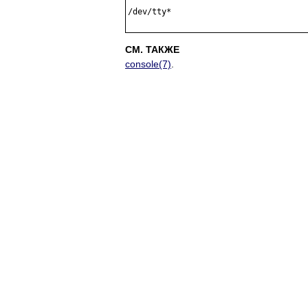
/dev/tty*

СМ. ТАКЖЕ
console(7)
.