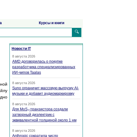
а
Курсы и книги
🔍
Новости IT
8 августа 2026
AMD договорилась о покупке
разработчика специализированных
ИИ-чипов Taalas
8 августа 2026
нной
Suno ограничит массовую выгрузку AI-
айлу
музыки и добавит аудиомаркировку
удно
8 августа 2026
Для MoS₂-транзистора создали
затворный диэлектрик с
эквивалентной толщиной около 1 нм
8 августа 2026
Anthropic сократила число