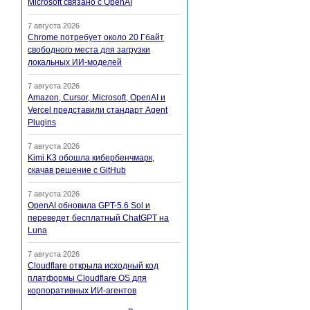
Microsoft связано с OpenAI
7 августа 2026
Chrome потребует около 20 Гбайт
свободного места для загрузки
локальных ИИ-моделей
7 августа 2026
Amazon, Cursor, Microsoft, OpenAI и
Vercel представили стандарт Agent
Plugins
7 августа 2026
Kimi K3 обошла кибербенчмарк,
скачав решение с GitHub
7 августа 2026
OpenAI обновила GPT-5.6 Sol и
переведет бесплатный ChatGPT на
Luna
7 августа 2026
Cloudflare открыла исходный код
платформы Cloudflare OS для
корпоративных ИИ-агентов