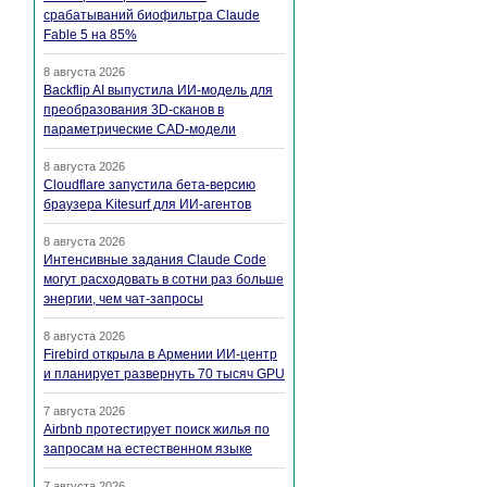
срабатываний биофильтра Claude
Fable 5 на 85%
8 августа 2026
Backflip AI выпустила ИИ-модель для
преобразования 3D-сканов в
параметрические CAD-модели
8 августа 2026
Cloudflare запустила бета-версию
браузера Kitesurf для ИИ-агентов
8 августа 2026
Интенсивные задания Claude Code
могут расходовать в сотни раз больше
энергии, чем чат-запросы
8 августа 2026
Firebird открыла в Армении ИИ-центр
и планирует развернуть 70 тысяч GPU
7 августа 2026
Airbnb протестирует поиск жилья по
запросам на естественном языке
7 августа 2026