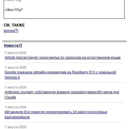
/dev/tty*

СМ. ТАКЖЕ
termio(7)
Новости IT
7 августа 2026
Airbnb протестирует поиск жилья по запросам на естественном языке
7 августа 2026
Google показала офлайн-переводчик на Raspberry Pi 5 с локальной
Gemma 4
7 августа 2026
Anthropic создаёт собственную команду разработчиков ИИ-чипов для
Claude
7 августа 2026
ИИ-модели Evo помогли спроектировать 16 работоспособных
бактериофагов
7 августа 2026