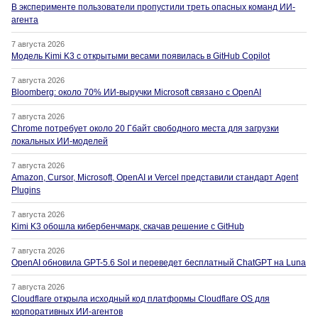
В эксперименте пользователи пропустили треть опасных команд ИИ-
агента
7 августа 2026
Модель Kimi K3 с открытыми весами появилась в GitHub Copilot
7 августа 2026
Bloomberg: около 70% ИИ-выручки Microsoft связано с OpenAI
7 августа 2026
Chrome потребует около 20 Гбайт свободного места для загрузки
локальных ИИ-моделей
7 августа 2026
Amazon, Cursor, Microsoft, OpenAI и Vercel представили стандарт Agent
Plugins
7 августа 2026
Kimi K3 обошла кибербенчмарк, скачав решение с GitHub
7 августа 2026
OpenAI обновила GPT-5.6 Sol и переведет бесплатный ChatGPT на Luna
7 августа 2026
Cloudflare открыла исходный код платформы Cloudflare OS для
корпоративных ИИ-агентов