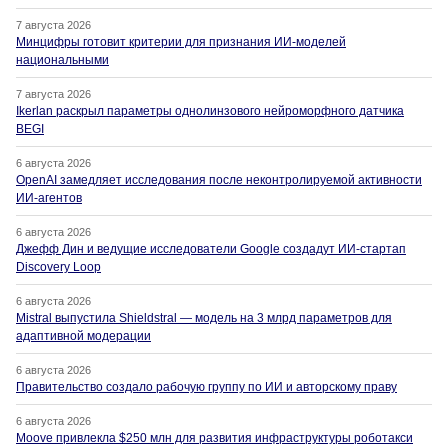
7 августа 2026
Минцифры готовит критерии для признания ИИ-моделей
национальными
7 августа 2026
Ikerlan раскрыл параметры однолинзового нейроморфного датчика
BEGI
6 августа 2026
OpenAI замедляет исследования после неконтролируемой активности
ИИ-агентов
6 августа 2026
Джефф Дин и ведущие исследователи Google создадут ИИ-стартап
Discovery Loop
6 августа 2026
Mistral выпустила Shieldstral — модель на 3 млрд параметров для
адаптивной модерации
6 августа 2026
Правительство создало рабочую группу по ИИ и авторскому праву
6 августа 2026
Moove привлекла $250 млн для развития инфраструктуры роботакси